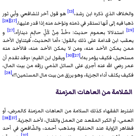
[13]
والخلاف الذي ذكره ابن رشد،
هو قول آخر للشافعي وأبي ثور
[28]
[27]
ذهبا فيه إلى أنها تستقر في ذمته وتؤخد منه إذا قدر عليها،
[27]
[29]
استدلالا بعموم حديث: «
خُذْ مِنْ كُلِّ حالِمٍ ديناراً
»،
و
يعقب ابن قدامة على ذلك بالقول: «
أما الحديث، فيتناول الأخد
ممن يمكن الأخد منه، ومن لا يمكن الأخد منه، فالأخد منه
[30]
[27]
مستحيل، فكيف يؤمر به!
»
ويقول ابن القيم: «
وقد تقدم أن
عمر رضي الله عنه أجرى على السائل الذمي رزقه من بيت المال،
[28]
فكيف يكلف أداء الجزية، وهو يرزق من بيت مال المسلمين؟!
»
السّلامة من العاهات المزمنة
اشترط الفقهاء كذلك السلامة من العاهات المزمنة كالمرض، أو
[38]
[37]
العمى، أو الكبر المقعد عن العمل والقتال، لأخد الجزية.
فظاهر الرّواية عند الحنفيّة ومذهب أحمد، والشّافعيّ في أحد
[37]