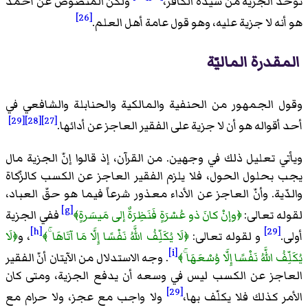
تؤخذ الجزية من سيّده الكافر،
ولكن المنصوص عن أحمد
[26]
هو أنه لا جزية عليه، وهو قول عامة أهل العلم.
المقدرة الماليّة
وقول الجمهور من الحنفية والمالكية والحنابلة والشافعي في
[29]
[28]
[27]
أحد أقواله هو أن لا جزية على الفقير العاجز عن أدائها.
ويأتي تعليل ذلك في وجهين. من القرآن، إذ قالوا إنّ الجزية مال
يجب بحلول الحول، فلا يلزم الفقير العاجز عن الكسب كالزّكاة
والدّية. وأنّ العاجز عن الأداء معذور شرعاً فيما هو حقّ العباد،
[g]
لقوله تعالى:
﴿وإنْ كانَ ذو عُسْرَةٍ فَنَظِرَةٌ إلى مَيسَرةٍ﴾
ففي الجزية
[h]
[29]
أولى.
و لقوله تعالى:
﴿لَا يُكَلِّفُ اللَّهُ نَفْسًا إِلَّا مَا آتَاهَا ۚ﴾
، و
﴿لَا
[i]
يُكَلِّفُ اللَّهُ نَفْسًا إِلَّا وُسْعَهَا ۚ﴾
. وجه الاستدلال من الآيتان أنّ الفقير
العاجز عن الكسب ليس في وسعه أن يدفع الجزية، ومتى كان
[29]
الأمر كذلك فلا يكلّف بها،
ولا واجب مع عجز، ولا حرام مع