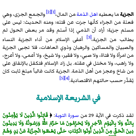
[2]
[1]
الجزية
ما يعطيه
اهل الذمة
من المال،
والجمع الجزى، وهي
فعلة من الجزاء كأنها جزت عن قتله؛ ومنه الحديث: ليس على
مسلم جزية؛ أراد أن الذمي إذا أسلم وقد مر بعض الحول لم
[3]
يطالب من الجزية،
أعفى الإسلام من أداء الجزية النساء
والصبيان والمساكين والرهبان وذوي العاهات، فلا تجبى الجزية
من امرأة ولا فتاة، ولا صبي، ولا فقير، ولا شيخ، ولا أعمى، ولا أعرج،
ولا راهب، ولا مختل في عقله. بل زاد الإسلام فتكفل بالإنفاق على
من شاخ وعجز من أهل الذمة. الجزية كانت غالباً مبلغ ثابت كان
[5]
[4]
يُقدَّر حسب حالتهم الاقتصادية.
في الشريعة الإسلامية
لقد ذكرت في الآية 29 من
سورة التوبة
:
﴿
قَاتِلُوا الَّذِينَ لَا يُؤْمِنُونَ
بِاللَّهِ وَلَا بِالْيَوْمِ الْآَخِرِ وَلَا يُحَرِّمُونَ مَا حَرَّمَ اللَّهُ وَرَسُولُهُ وَلَا يَدِينُونَ
دِينَ الْحَقِّ مِنَ الَّذِينَ أُوتُوا الْكِتَابَ حَتَّى يُعْطُوا الْجِزْيَةَ عَنْ يَدٍ وَهُمْ