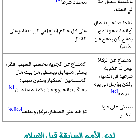
بالنسبة للمال 2.5
محدد شرعا
في المئة.
فقط صاحب المال
أو الملك هو الذي
على كل حالم (بالغ) في البيت قادر على
يدفع (لن يدفع عن
القتال
الأبناء)
الامتناع عن الزكاة
الامتناع عن الجزيه بحسب السبب: فقر،
ليس له عقوبة
يعفى منها بل ويعطى من بيت مال
شرعية في الدنيا،
المسلمين. استكبار وبدون سبب:
ولكن يؤجل إلى يوم
[6]
يعاقب بالخروج من بلاد المسلمين.
[44]
القيامة
تعطى على عزة
[46]
[45]
تؤخد على الصغار، برفق ولطف
النفس
لدى الأمم السابقة قبل الإسلام