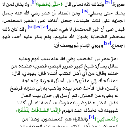
[j]
[28]
ضرورة.
وكذلك لأنه تعالى قال:
﴿حَتَّى يُعْطُوا﴾
، ولا يقال لمن لا
[16]
يملك حتى يعطي.
ومن السنة، أن عمر رضي الله عنه جعل
الجزية على ثلاث طبقات، جعل أدناها على الفقير المعتمل،
[30]
[29]
[27]
فيدل على أن غير المعتمل لا شيء عليه.
وقد كان ذلك
بمحضر الصّحابة رضوان الله عليهم، ولم ينكر عليه أحد، فهو
[29]
إجماع.
و يروي الإمام أبو يوسف أن:
«مرّ عمر بن الخطاب رضي الله عنه بباب قوم وعليه
سائل يسأل: شيخ كبير ضرير البصر، فضرب عضده من
خلفه وقال: من أي أهل الكتاب أنت؟ قال: يهودي، قال:
فما ألجأك إلي ما أرى؟ قال: أسأل الجزية والحاجة
والسن، قال: فأخذ عمر بيده وذهب به إلى منزله فرضخ
له بشيء من المنزل، ثم أرسل إلى خازن بيت المال
فقال: انظر هذا وضرباءه فوالله ما أنصفناه، أن أكلنا
شبيبته ثم نخذله عند الهرم
﴿إِنَّمَا الصَّدَقَاتُ لِلْفُقَرَاءِ
[k]
وَالْمَسَاكِينِ﴾
والفقراء هم المسلمون، وهذا من
المساكين من أهل الكتاب، ووضع عنه الجزية وعن