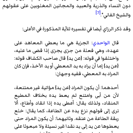
دون النساء والذرية والعبيد والمجانين المغلوبين على عقولهم
[7]
والشيخ الفاني".
وقد ذكر
الرزاي
أيضا في تفسيره للآية المذكورة في الأعلى:
قال
الواحدي
: الجزية هي ما يعطي المعاهد على
عهده، وهي فعلة من جزى يجزى إذا قضى ما عليه،
واختلفوا في قوله: {عن يد} قال صاحب الكشاف قوله:
{عن يد} إما أن يراد به يد المعطي أو يد الآخذ، فإن كان
المراد به المعطي، ففيه وجهان:
أحدهما: أن يكون المراد {عن يد} مؤاتية غير ممتنعة،
لأن من أبى وامتنع لم يعط يده بخلاف المطيع
المنقاد، ولذلك يقال: أعطى يده إذا انقاد وأطاع، ألا
ترى إلى قولهم نزع يده عن الطاعة، كما يقال: خلع
ربقة الطاعة من عنقه. وثانيهما: أن يكون المراد حتى
يعطوها عن يد إلى يد نقدا غير نسيئة ولا مبعوثا على