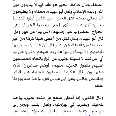
الصفة. وقال قتادة: الحق هو الله، أي: لا يدينون دين
الله، ودينه الإسلام. وقال أبو عبيدة: معناه ولا يطيعون
الله تعالى طاعة أهل الحق. {من الذين أوتوا الكتاب}
يعني: اليهود والنصارى. {حتى يعطوا الجزية} وهي
الخراج المضروب على رقابهم، {عن يد} عن قهر وذل.
قال أبو عبيدة: يقال لكل من أعطى شيئا كرها من غير
طيب نفس: أعطاه عن يد. وقال ابن عباس: يعطونها
بأيديهم ولا يرسلون بها على يد غيرهم. وقيل: عن يد
أي: عن نقد لا نسيئة. وقيل: عن إقرار بإنعام المسلمين
عليهم بقبول الجزية منهم، {وهم صاغرون} أذلاء
مقهورون. قال عكرمة: يعطون الجزية عن قيام،
والقابض جالس. وعن ابن عباس قال: تؤخذ منه ويوطأ
عنقه.
وقال الكلبي: إذا أعطى صفع في قفاه. وقيل: يؤخذ
بلحيته ويضرب في لهزمتيه. وقيل: يلبب ويجر إلى
موضع الإعطاء بعنف. وقيل: إعطاؤه إياها هو