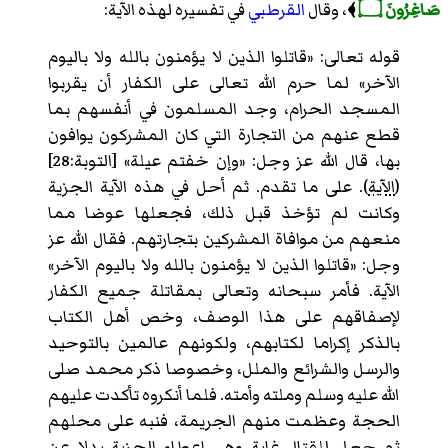
صَاغِرُونَ ۝
﴾
، وقال
القرطبي
في تفسيره لهذه الآية:
قوله تعالى: «قاتلوا الذين لا يؤمنون بالله ولا باليوم
الآخر» لما حرم الله تعالى على الكفار أن يقربوا
المسجد الحرام، وجد المسلمون في أنفسهم بما
قطع عنهم من التجارة التي كان المشركون يوافون
بها، قال الله عز وجل: «وإن خفتم عيلة» [التوبة:28]
(
الآية
). على ما تقدم. ثم أحل في هذه الآية الجزية
وكانت لم تؤخذ قبل ذلك، فجعلها عوضا مما
منعهم من موافاة المشركين بتجارتهم. فقال الله عز
وجل: «قاتلوا الذين لا يؤمنون بالله ولا باليوم الآخر»
الآية. فأمر سبحانه وتعالى بمقاتلة جميع الكفار
لإصفاقهم على هذا الوصف، وخص أهل الكتاب
بالذكر إكراما لكتابهم، ولكونهم عالمين بالتوحيد
والرسل والشرائع والملل، وخصوصا ذكر محمد صلى
الله عليه وسلم وملته وأمته. فلما أنكروه تأكدت عليهم
الحجة وعظمت منهم الجريمة، فنبه على محلهم
ثم جعل للقتال غاية وهي إعطاء الجزية بدلا عن