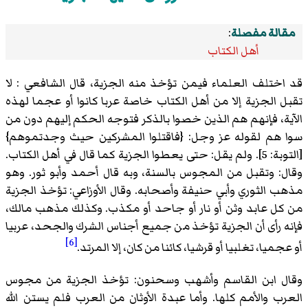
مقالة مفصلة
:
أهل الكتاب
قد اختلف العلماء فيمن تؤخذ منه الجزية، قال الشافعي : لا
تقبل الجزية إلا من أهل الكتاب خاصة عربا كانوا أو عجما لهذه
الآية، فإنهم هم الذين خصوا بالذكر فتوجه الحكم إليهم دون من
سوا هم لقوله عز وجل: {فاقتلوا المشركين حيث وجدتموهم}
[التوبة: 5]. ولم يقل: حتى يعطوا الجزية كما قال في أهل الكتاب.
وقال: وتقبل من المجوس بالسنة، وبه قال أحمد وأبو ثور. وهو
مذهب الثوري وأبي حنيفة وأصحابه. وقال الأوزاعي: تؤخذ الجزية
من كل عابد وثن أو نار أو جاحد أو مكذب. وكذلك مذهب مالك،
فإنه رأى أن الجزية تؤخذ من جميع أجناس الشرك والجحد، عربيا
[6]
أو عجميا، تغلبيا أو قرشيا، كائنا من كان، إلا المرتد.
وقال ابن القاسم وأشهب وسحنون: تؤخذ الجزية من مجوس
العرب والأمم كلها. وأما عبدة الأوثان من العرب فلم يستن الله