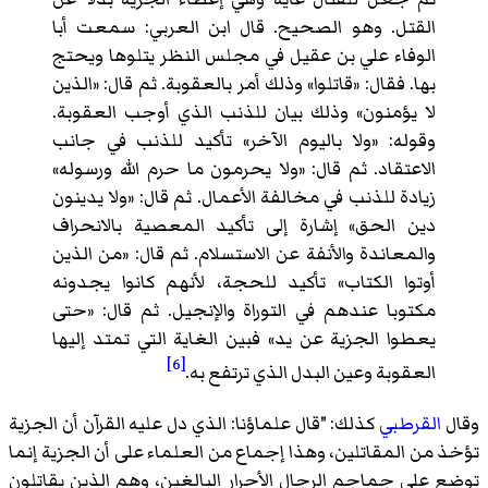
القتل. وهو الصحيح. قال ابن العربي: سمعت أبا
الوفاء علي بن عقيل في مجلس النظر يتلوها ويحتج
بها. فقال: «قاتلوا» وذلك أمر بالعقوبة. ثم قال: «الذين
لا يؤمنون» وذلك بيان للذنب الذي أوجب العقوبة.
وقوله: «ولا باليوم الآخر» تأكيد للذنب في جانب
الاعتقاد. ثم قال: «ولا يحرمون ما حرم الله ورسوله»
زيادة للذنب في مخالفة الأعمال. ثم قال: «ولا يدينون
دين الحق» إشارة إلى تأكيد المعصية بالانحراف
والمعاندة والأنفة عن الاستسلام. ثم قال: «من الذين
أوتوا الكتاب» تأكيد للحجة، لأنهم كانوا يجدونه
مكتوبا عندهم في التوراة والإنجيل. ثم قال: «حتى
يعطوا الجزية عن يد» فبين الغاية التي تمتد إليها
[6]
العقوبة وعين البدل الذي ترتفع به.
وقال
القرطبي
كذلك: "قال علماؤنا: الذي دل عليه القرآن أن الجزية
تؤخذ من المقاتلين، وهذا إجماع من العلماء على أن الجزية إنما
توضع على جماجم الرجال الأحرار البالغين، وهم الذين يقاتلون