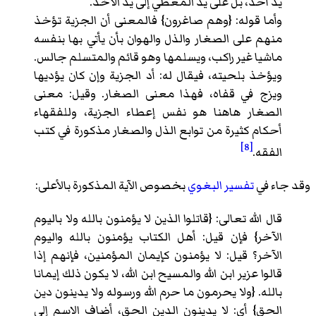
يد أحد، بل على يد المعطي إلى يد الآخذ.
وأما قوله: {وهم صاغرون} فالمعنى أن الجزية تؤخذ
منهم على الصغار والذل والهوان بأن يأتي بها بنفسه
ماشيا غير راكب، ويسلمها وهو قائم والمتسلم جالس.
ويؤخذ بلحيته، فيقال له: أد الجزية وإن كان يؤديها
ويزج في قفاه، فهذا معنى الصغار. وقيل: معنى
الصغار هاهنا هو نفس إعطاء الجزية، وللفقهاء
أحكام كثيرة من توابع الذل والصغار مذكورة في كتب
[8]
الفقه.
وقد جاء في
تفسير البغوي
بخصوص الآية المذكورة بالأعلى:
قال الله تعالى: {قاتلوا الذين لا يؤمنون بالله ولا باليوم
الآخر} فإن قيل: أهل الكتاب يؤمنون بالله واليوم
الآخر؟ قيل: لا يؤمنون كإيمان المؤمنين، فإنهم إذا
قالوا عزير ابن الله والمسيح ابن الله، لا يكون ذلك إيمانا
بالله. {ولا يحرمون ما حرم الله ورسوله ولا يدينون دين
الحق} أي: لا يدينون الدين الحق، أضاف الاسم إلى