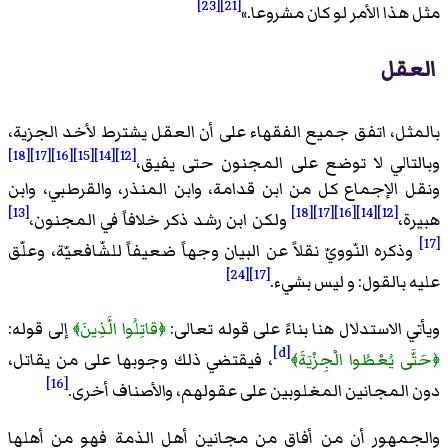
[23]
[21]
مثل هذا الأمر لو كان مشروعا.
»
العقل
بالمثل، اتفق جميع الفقهاء على أن العقل يشترط لأخد الجزية،
[18]
[17]
[16]
[15]
[14]
[12]
وبالتالي لا توضع على المجنون حتى يفيق،
ونقل الإجماع كل من ابن قدامة، وابن المنذر، والقرطبي، وابن
[13]
[18]
[17]
[16]
[14]
[12]
هبيرة،
ولكن ابن رشد ذكر خلافاً في المجنون،
[17]
وذكره النّوويّ نقلاً عن البيان وجهاً ضعيفاً للشّافعيّة، وعلّق
[24]
[17]
عليه بالقول: و ليس بشيء.
ويأتي الاستدلال هنا بناءً على قوله تعالى:
﴿قاتِلُوا الَّذِينَ﴾
إلى قوله:
[d]
﴿حَتَّى يُعْطُوا الْجِزْيَةَ﴾
، فيقتضي ذلك وجوبها على من يقاتل،
[16]
دون المجانين المغلوبين على عقولهم، والأصناف أخرى.
والجمهور أن من أفاق من مجانين أهل الذمة فهو من أهلها