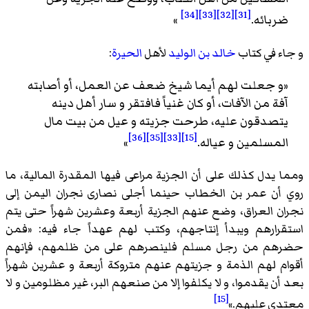
[34]
[33]
[32]
[31]
ضربائه.
»
و جاء في كتاب
خالد بن الوليد
لأهل
الحيرة
:
«و جعلت لهم أيما شيخ ضعف عن العمل، أو أصابته
آفة من الآفات، أو كان غنياً فافتقر و سار أهل دينه
يتصدقون عليه، طرحت جزيته و عيل من بيت مال
[36]
[35]
[33]
[15]
المسلمين و عياله.
»
ومما يدل كذلك على أن الجزية مراعى فيها المقدرة المالية، ما
روي أن عمر بن الخطاب حينما أجلى نصارى نجران اليمن إلى
نجران العراق، وضع عنهم الجزية أربعة وعشرين شهراً حتى يتم
استقرارهم ويبدأ إنتاجهم، وكتب لهم عهداً جاء فيه: «
فمن
حضرهم من رجل مسلم فلينصرهم على من ظلمهم، فإنهم
أقوام لهم الذمة و جزيتهم عنهم متروكة أربعة و عشرين شهراً
بعد أن يقدموا، و لا يكلفوا إلا من صنعهم البر، غير مظلومين و لا
[15]
معتدى عليهم.
»