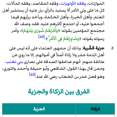
الموازنات،
وفقه الأولويات
، وفقه المقاصد، وفقه المآلات،
كل ما على ولي الأمر ألا يستبد بالرأي، بل عليه أن يستشير أهل
العلم، وأهل الخبرة، وأهل الحكمة، ويأخد برأيهم فيما
أجمعوا عليه، أو اجتمع أكثرهم عليه. فقد وصف الله
مجتمع المؤمنين بقوله:
﴿وَأَمْرُهُمْ شُورَىٰ بَيْنَهُمْ﴾
، وأمر
[43]
رسوله بقوله:
﴿وَشَاوِرْهُمْ فِي الْأَمْرِ ۖ﴾
.
جزية عُشْرية
: وذلك أن جمهور العلماء على أنه ليس على
أهل الذمة عشر ولا زكاة أصلاً في أموالهم. إلا ما روي عن
طائفة منهم: أنهم ضاعفوا الصدقة على نصارى
بني تغلب
.
وممن قال بهذا القول: الشافعي وأبو حنيفة وأحمد والثوري،
[43]
وهو فعل عمر بن الخطاب رضي الله عنه.
الفرق بين الزكاة والجزية
الزكاة
الجزية