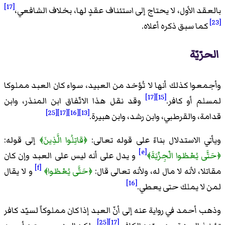
[17]
بالعقد الأول، لا يحتاج إلى استئناف عقدٍ لها، بخلاف الشافعي،
[23]
كما سبق ذكره أعلاه.
الحرّيّة
وأجمعوا كذلك أنها لا تُؤخد من العبيد، سواء كان العبد مملوكا
[17]
[15]
لمسلم أو كافر.
وقد نقل هذا الاتّفاق ابن المنذر، وابن
[25]
[17]
[16]
[13]
قدامة، والقرطبي، وابن رشد، وابن هبيرة.
ويأتي الاستدلال بناءً على قوله تعالى:
﴿قاتِلُوا الَّذِينَ﴾
إلى قوله:
[e]
﴿حَتَّى يُعْطُوا الْجِزْيَةَ﴾
و يدل على أنه ليس على العبد وإن كان
[f]
مقاتلا، لأنه لا مال له، ولأنه تعالى قال:
﴿حَتَّى يُعْطُوا﴾
و لا يقال
[16]
لمن لا يملك حتى يعطي.
وذهب أحمد في رواية عنه إلى أنّ العبد إذا كان مملوكاً لسيّد كافر
[25]
[17]