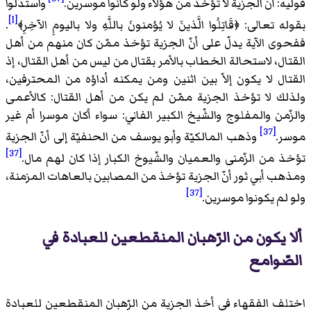
قوليه: أنّ الجزية لا تؤخذ من هؤلاء ولو كانوا موسرين.
واستدلّوا
[l]
بقوله تعالى:
﴿
‌قَاتِلُوا الَّذينَ لا يُؤمنونَ باللَّهِ ولا باليومِ الآخِرِ‌
﴾
.
ففحوى الآية يدلّ على أنّ الجزية تؤخذ ممّن كان منهم من أهل
القتال، لاستحالة الخطاب بالأمر بقتال من ليس من أهل القتال، إذ
القتال لا يكون إلاّ بين اثنين ومن يمكنه أداؤه من المحترفين،
ولذلك لا تؤخذ الجزية ممّن لم يكن من أهل القتال: كالأعمى
والزّمن والمفلوج والشّيخ الكبير الفاني: سواء أكان موسرا أم غير
[37]
موسر.
وذهب المالكيّة وأبو يوسف من الحنفيّة إلى أنّ الجزية
[37]
تؤخذ من الزّمنى والعميان والشّيوخ الكبار إذا كان لهم مال.
ومذهب أبي ثور أنّ الجزية تؤخذ من المصابين بالعاهات المزمنة،
[37]
ولو لم يكونوا موسرين.
ألا يكون من الرّهبان المنقطعين للعبادة في
الصّوامع
اختلف الفقهاء في أخذ الجزية من الرّهبان المنقطعين للعبادة