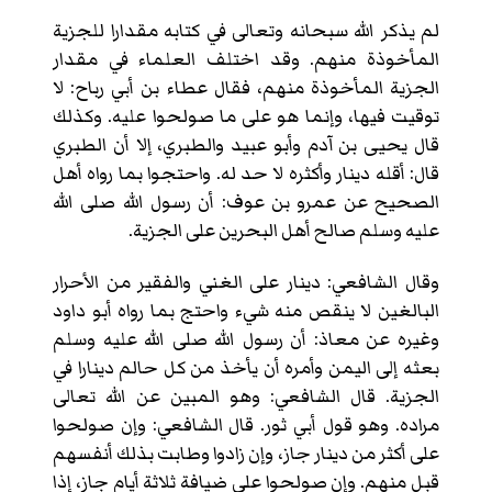
لم يذكر الله سبحانه وتعالى في كتابه مقدارا للجزية
المأخوذة منهم. وقد اختلف العلماء في مقدار
الجزية المأخوذة منهم، فقال عطاء بن أبي رباح: لا
توقيت فيها، وإنما هو على ما صولحوا عليه. وكذلك
قال يحيى بن آدم وأبو عبيد والطبري، إلا أن الطبري
قال: أقله دينار وأكثره لا حد له. واحتجوا بما رواه أهل
الصحيح عن عمرو بن عوف: أن رسول الله صلى الله
عليه وسلم صالح أهل البحرين على الجزية.
وقال الشافعي: دينار على الغني والفقير من الأحرار
البالغين لا ينقص منه شيء واحتج بما رواه أبو داود
وغيره عن معاذ: أن رسول الله صلى الله عليه وسلم
بعثه إلى اليمن وأمره أن يأخذ من كل حالم دينارا في
الجزية. قال الشافعي: وهو المبين عن الله تعالى
مراده. وهو قول أبي ثور. قال الشافعي: وإن صولحوا
على أكثر من دينار جاز، وإن زادوا وطابت بذلك أنفسهم
قبل منهم. وإن صولحوا على ضيافة ثلاثة أيام جاز، إذا