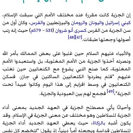
إن الجزية كانت مقررة عند مختلف الأمم التي سبقت الإسلام،
كبني إسرائيل
واليونان
والرومان
والبيزنطيين
والفرس
، وكان أول من
سن الجزية من الفرس
كسرى أنو شروان
(
531
–
579م
) حيث إنه رتب
[48]
[47]
أصولها وجعلها طبقات.
والأنبياء عليهم السلام حين غلبوا على بعض الممالك بأمر الله
ونصرته أخذوا الجزية من الأمم المغلوبة، بل واستعبدوا الأمم
المغلوبة، كما صنع النبي يشوع مع الكنعانيين حين تغلب
عليهم "فلم يطردوا الكنعانيين الساكنين في جازر. فسكن
الكنعانيون في وسط افرايم إلى هذا اليوم وكانوا عبيداً تحت
[49]
الجزية"،
فجمع لهم بين العبودية والجزية.
وأحيانًا يأتي مصطلح الجزية في العهد الجديد بمعنى أداء
الجزية للسلاطين وهو مختلف عن معنى الجزية في الإسلام. وقد
يكون أشبه
بالزكاة
، حيث يعطي العهد الجديد أداء الجزية
للسلاطين قداسة ويجعله أمراً دينياً، إذ يقول: "لتخضع كل نفس