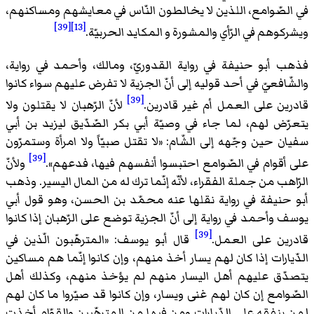
في الصّوامع، اللذين لا يخالطون النّاس في معايشهم ومساكنهم،
[39]
[13]
ويشركوهم في الرّأي والمشورة و المكايد الحربيّة.
فذهب أبو حنيفة في رواية القدوريّ، ومالك، وأحمد في رواية،
والشّافعيّ في أحد قوليه إلى أنّ الجزية لا تفرض عليهم سواء كانوا
[39]
قادرين على العمل أم غير قادرين.
لأنّ الرّهبان لا يقتلون ولا
يتعرّض لهم، لما جاء في وصيّة أبي بكر الصّدّيق ليزيد بن أبي
سفيان حين وجّهه إلى الشّام: «
لا تقتل صبيّاً ولا امرأة وستمرّون
[39]
على أقوام في الصّوامع احتبسوا أنفسهم فيها، فدعهم
».
ولأنّ
الرّاهب من جملة الفقراء، لأنّه إنّما ترك له من المال اليسير. وذهب
أبو حنيفة في رواية نقلها عنه محمّد بن الحسن، وهو قول أبي
يوسف وأحمد في رواية إلى أنّ الجزية توضع على الرّهبان إذا كانوا
[39]
قادرين على العمل.
قال أبو يوسف: «
المترهّبون الّذين في
الدّيارات إذا كان لهم يسار أخذ منهم، وإن كانوا إنّما هم مساكين
يتصدّق عليهم أهل اليسار منهم لم يؤخذ منهم، وكذلك أهل
الصّوامع إن كان لهم غنى ويسار، وإن كانوا قد صيّروا ما كان لهم
لمن ينفقه على الدّيارات ومن فيها من المترهّبين والقوّام أخذت