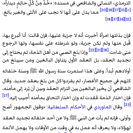
الترمذي، النسائي والشافعي في مسنده: «
خُذْ مِنْ كُلِّ حالِمٍ ديناراً
»،
[20]
[18]
[17]
[15]
[c]
مما يدل على أنها لا تجب على الأنثى والغير بالغ.
[18]
[17]
[14]
[12]
فإن بذلتها امرأة أخبرت أنه لا جزية عليها، فإن قالت: أنا أتبرع بها،
قُبل منها ولم تكن جزية، ولو شرطته على نفسها، ولها الرجوع
[22]
[21]
[18]
متى شاءت.
وإذا بلغ الصبي من أهل الذمة، لم يحتاج إلى
تجديد العقد، بل العقد الأول يتناول البالغين ومن سيبلغ من
أولادهم أبداً. وعلى هذا استمرت سنة رسول الله
ﷺ
وسنة خلفائه
كلهم في جميع الأعصار، لم يفردوا كل من بلغ بعقد جديد. وقال
الشافعي أن يخير البالغين بين التزام العقد وبين أن يُرد إلى مأمنه،
[17]
فإن اختار الذمة عُقدت له وإن اختار اللحاق بمأمنه أُجيب إليه.
[23]
وقال
الماوردي
في
الأحكام السلطانية
: «
وقول الجمهور أصح
وأولى، فإنه لم يأت عن النبي
ﷺ
ولا عن أحد خلفائه تجديد العقد
لهؤلاء، ولا يعرف أنه عمل به في وقت من الأوقات ولا يهمل الأئمة