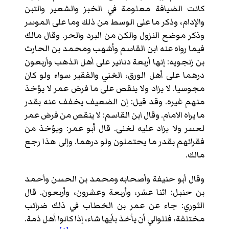
كانت الضيافة معلومة في الخبز والشعير والتبن
والإدام، وذكر ما على الوسط من ذلك وما على الموسر
وذكر موضع النزول والكن من البرد والحر. وقال مالك
فيما رواه عنه ابن القاسم وأشهب ومحمد بن الحارث
بن زنجويه: إنها أربعة دنانير على أهل الذهب وأربعون
درهما على أهل الورق، الغني والفقير سواء ولو كان
مجوسيا. لا يزاد ولا ينقص على ما فرض عمر لا يؤخذ
منهم غيره. وقد قيل: إن الضعيف يخفف عنه بقدر
ما يراه الامام. وقال ابن القاسم: لا ينقص من فرض عمر
لعسر ولا يزاد عليه لغنى. قال أبو عمر: ويؤخذ من
فقرائهم بقدر ما يحتملون ولو درهما. وإلى هذا رجع
مالك.
وقال أبو حنيفة وأصحابه ومحمد بن الحسن وأحمد
بن حنبل: اثنا عشر، وأربعة وعشرون، وأربعون. قال
الثوري: جاء عن عمر بن الخطاب في ذلك ضرائب
مختلفة، فللوالي أن يأخذ بأيها شاء، إذا كانوا أهل ذمة.