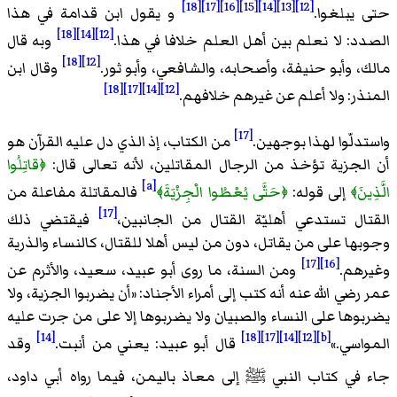
[18]
[17]
[16]
[15]
[14]
[13]
[12]
حتى يبلغوا.
و يقول ابن قدامة في هذا
[18]
[14]
[12]
الصدد: لا نعلم بين أهل العلم خلافا في هذا.
وبه قال
[18]
[12]
مالك، وأبو حنيفة، وأصحابه، والشافعي، وأبو ثور.
وقال ابن
[18]
[17]
[14]
[12]
المنذر: ولا أعلم عن غيرهم خلافهم.
[17]
واستدلّوا لهذا بوجهين.
من الكتاب، إذ الذي دل عليه القرآن هو
أن الجزية تؤخذ من الرجال المقاتلين، لأنه تعالى قال:
﴿قاتِلُوا
[a]
الَّذِينَ﴾
إلى قوله:
﴿حَتَّى يُعْطُوا الْجِزْيَةَ﴾
فالمقاتلة مفاعلة من
[17]
القتال تستدعي أهليّة القتال من الجانبين،
فيقتضي ذلك
وجوبها على من يقاتل، دون من ليس أهلا للقتال، كالنساء والذرية
[17]
[16]
وغيرهم.
ومن السنة، ما روى أبو عبيد، سعيد، والأثرم عن
عمر رضي الله عنه أنه كتب إلى أمراء الأجناد: «
أن يضربوا الجزية، ولا
يضربوها على النساء والصبيان ولا يضربوها إلا على من جرت عليه
[14]
[18]
[17]
[14]
[12]
[b]
المواسي.
»
قال أبو عبيد: يعني من أنبت.
وقد
جاء في كتاب النبي
ﷺ
إلى معاذ باليمن، فيما رواه أبي داود،