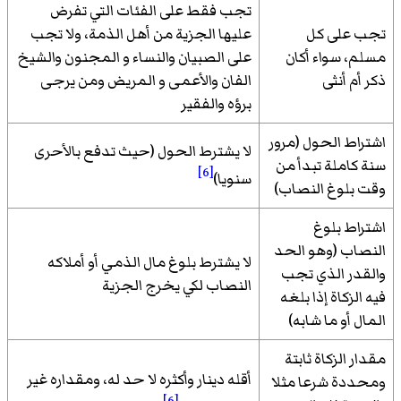
تجب فقط على الفئات التي تفرض
تجب على كل
عليها الجزية من أهل الذمة، ولا تجب
مسلم، سواء أكان
على الصبيان والنساء و المجنون والشيخ
ذكر أم أنثى
الفان والأعمى و المريض ومن يرجى
برؤه والفقير
اشتراط الحول (مرور
لا يشترط الحول (حيث تدفع بالأحرى
سنة كاملة تبدأ من
[6]
سنويا)
وقت بلوغ النصاب)
اشتراط بلوغ
النصاب (وهو الحد
لا يشترط بلوغ مال الذمي أو أملاكه
والقدر الذي تجب
النصاب لكي يخرج الجزية
فيه الزكاة إذا بلغه
المال أو ما شابه)
مقدار الزكاة ثابتة
أقله دينار وأكثره لا حد له، ومقداره غير
ومحددة شرعا مثلا
[6]