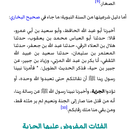
[9]
الصغار.
أما دليل شرعيتها من السنة النبوية؛ ما جاء في
صحيح البخاري
:
أخبرنا أبو عبد الله الحافظ، وأبو سعيد بن أبي عمرو،
قالا: حدثنا أبو العباس محمد بن يعقوب، حدثنا
هلال بن العلاء الرقي، حدثنا عبد الله بن جعفر، حدثنا
المعتمر بن سليمان، حدثنا سعيد بن عبيد الله
الثقفي، أنا بكر بن عبد الله المزني، وزياد بن جبير، عن
جبير بن حية، فذكر الحديث الطويل:. " فأمرنا نبينا
رسول ربنا
ﷺ
أن نقاتلكم حتى تعبدوا الله وحده، أو
تؤدوا
الجزية
، وأخبرنا نبينا رسول الله
ﷺ
عن رسالة ربنا،
أنه من قتل منا صار إلى الجنة ونعيم لم ير مثله قط،
[10]
ومن بقي منا ملك رقابكم.
الفئات المفروض عليها الجزية