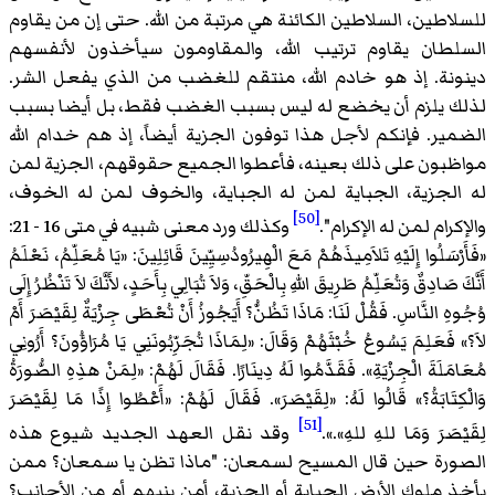
للسلاطين، السلاطين الكائنة هي مرتبة من الله. حتى إن من يقاوم
السلطان يقاوم ترتيب الله، والمقاومون سيأخذون لأنفسهم
دينونة. إذ هو خادم الله، منتقم للغضب من الذي يفعل الشر.
لذلك يلزم أن يخضع له ليس بسبب الغضب فقط، بل أيضا بسبب
الضمير. فإنكم لأجل هذا توفون الجزية أيضاً، إذ هم خدام الله
مواظبون على ذلك بعينه، فأعطوا الجميع حقوقهم، الجزية لمن
له الجزية، الجباية لمن له الجباية، والخوف لمن له الخوف،
[50]
والإكرام لمن له الإكرام".
وكذلك ورد معنى شبيه في متى 16 - 21:
«
فَأَرْسَلُوا إِلَيْهِ تَلاَمِيذَهُمْ مَعَ الْهِيرُودُسِيِّينَ قَائِلِينَ: «يَا مُعَلِّمُ، نَعْلَمُ
أَنَّكَ صَادِقٌ وَتُعَلِّمُ طَرِيقَ اللهِ بِالْحَقِّ، وَلاَ تُبَالِي بِأَحَدٍ، لأَنَّكَ لاَ تَنْظُرُ إِلَى
وُجُوهِ النَّاسِ. فَقُلْ لَنَا: مَاذَا تَظُنُّ؟ أَيَجُوزُ أَنْ تُعْطَى جِزْيَةٌ لِقَيْصَرَ أَمْ
لاَ؟» فَعَلِمَ يَسُوعُ خُبْثَهُمْ وَقَالَ: «لِمَاذَا تُجَرِّبُونَنِي يَا مُرَاؤُونَ؟ أَرُونِي
مُعَامَلَةَ الْجِزْيَةِ». فَقَدَّمُوا لَهُ دِينَارًا. فَقَالَ لَهُمْ: «لِمَنْ هذِهِ الصُّورَةُ
وَالْكِتَابَةُ؟» قَالُوا لَهُ: «لِقَيْصَرَ». فَقَالَ لَهُمْ: «أَعْطُوا إِذًا مَا لِقَيْصَرَ
[51]
لِقَيْصَرَ وَمَا للهِ للهِ».
».
وقد نقل العهد الجديد شيوع هذه
الصورة حين قال المسيح لسمعان: "ماذا تظن يا سمعان؟ ممن
يأخذ ملوك الأرض الجباية أو الجزية، أمن بنيهم أم من الأجانب؟