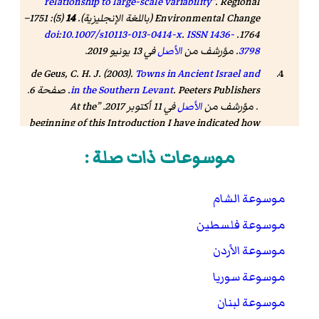
relationship to large-scale variability"
.
Regional
Environmental Change
(باللغة الإنجليزية).
14
(5): 1751–
doi
:
10.1007/s10113-013-0414-x
.
ISSN
1436-
1764.
3798
. مؤرشف من
الأصل
في 13 يونيو 2019.
de Geus, C. H. J. (2003).
Towns in Ancient Israel and
in the Southern Levant
. Peeters Publishers. صفحة 6.
. مؤرشف من
الأصل
في 11 أكتوبر 2017.
At the
beginning of this Introduction I have indicated how
difficult it is to choose a general accepted name for
موسوعات ذات صلة :
the region this book deals with. In Europe we are
used to the late Roman name 'Palestine,' and the
designation 'Palestinian Archaeology' has a long
موسوعة الشام
history. According to Byzantine usage it included
CisJordan and TransJordan and even Lebanon and
موسوعة فلسطين
Sinai. In modern times, however, the name
موسوعة الأردن
'Palestine' has exclusively become the political
designation for a restricted area. Furthermore, in the
موسوعة سوريا
period this book deals with a region called 'Palestine'
موسوعة لبنان
did not yet exist. Also the ancient name 'Canaan'