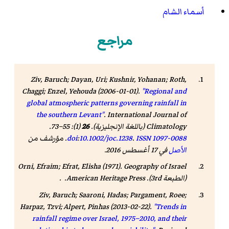
أسماء الشام
مراجع
Ziv, Baruch; Dayan, Uri; Kushnir, Yohanan; Roth,
Chaggi; Enzel, Yehouda (2006-01-01).
"Regional and
global atmospheric patterns governing rainfall in
the southern Levant"
.
International Journal of
Climatology
(باللغة الإنجليزية).
26
(1): 55–73.
1097-0088
ISSN
.
10.1002/joc.1238
:
doi
. مؤرشف من
الأصل
في 17 أغسطس 2016.
Orni, Efraim; Efrat, Elisha (1971).
Geography of Israel
(الطبعة 3rd). American Heritage Press. .
Ziv, Baruch; Saaroni, Hadas; Pargament, Roee;
Harpaz, Tzvi; Alpert, Pinhas (2013-02-22).
"Trends in
rainfall regime over Israel, 1975–2010, and their