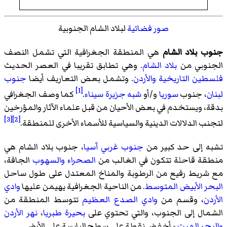
صور فضائية
لبلاد الشام الجنوبية
جنوب بلاد الشام
هي المنطقة الجغرافية التي تشمل النصف
الجنوبي من
بلاد الشام
. وهي تطابق تقريبا في العصر الحديث
فلسطين التاريخية
والأردن
. وتشمل بعض التعاريف أيضا
جنوب
[1]
لبنان
، جنوب
سوريا
و/أو
شبه جزيرة سيناء
.
كما وصف الجغرافي
بدقة، ويستخدم في بعض الأحيان من قبل علماء الآثار والمؤرخين
[3]
[2]
لتجنب الدلالات الدينية والسياسية للأسماء الأخرى للمنطقة.
تشبه إلى حد كبير من
جنوب
غربي
آسيا
، جنوب بلاد الشام هي
منطقة قاحلة تتكون في الغالب من
الصحراء
والسهوب
الجافة،
مع شريط رفيع من الرطوبة والمناخ المعتدل على طول ساحل
البحر الأبيض المتوسط
. من الناحية الجغرافية يهيمن عليها
وادي
الأردن
، وقسم من
وادي الصدع العظيم
تتوسط المنطقة من
الشمال إلى الجنوب، والتي تحتوي على
بحيرة طبريا
،
نهر الأردن
والبحر الميت
- أخفض نقطة على سطح اليابسة على الأرض.