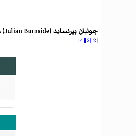
جوليان بيرنسايد
(
Julian Burnside
)‏
[4]
[3]
[2]