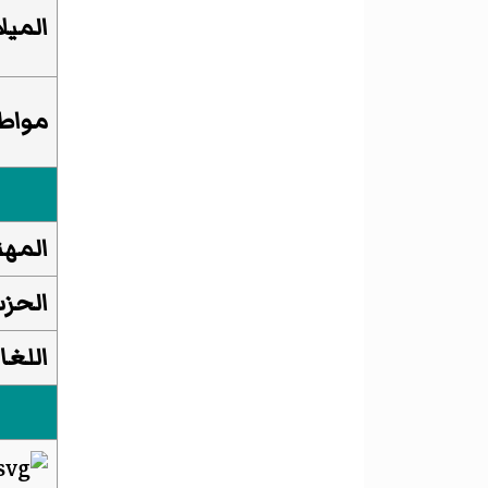
الميلا
مواط
المهن
الحز
اللغا