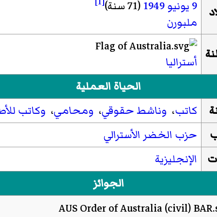
[1]
9 يونيو
1949
(71 سنة)
د
ملبورن
نة
أستراليا
الحياة العملية
ة
كاتب
،
وناشط حقوقي
،
ومحامي
،
وكاتب للأط
ب
حزب الخضر الأسترالي
ت
الإنجليزية
الجوائز