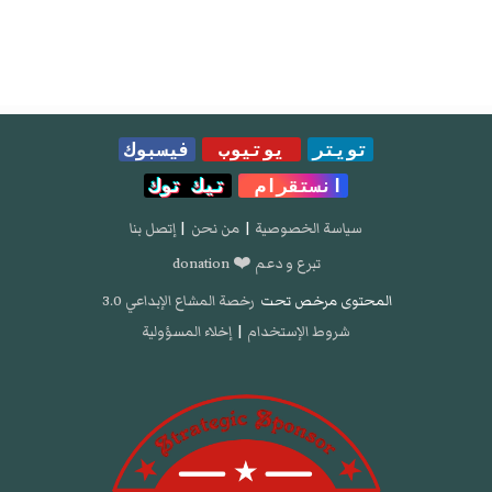
تويتر
يوتيوب
فيسبوك
انستقرام
تيك توك
سياسة الخصوصية
|
من نحن
|
إتصل بنا
تبرع و دعم ❤️ donation
المحتوى مرخص تحت
رخصة المشاع الإبداعي 3.0
شروط الإستخدام
|
إخلاء المسؤولية