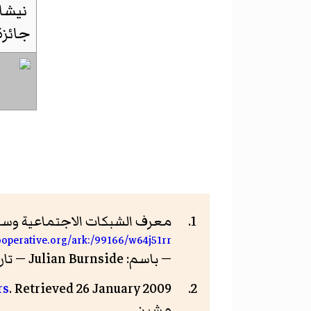
نيشان
جائزة
معرف الشبكات الاجتماعية وسيا
cooperative.org/ark:/99166/w64j51rr
— باسم: Julian Burnside — تاريخ الاطلاع: 9 أكتوبر 2017
rs
. Retrieved 26 January 2009.
مشين.