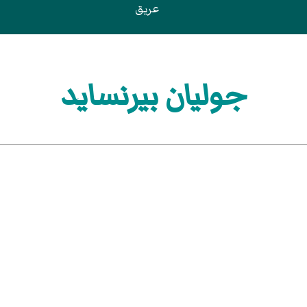
عريق
جوليان بيرنسايد