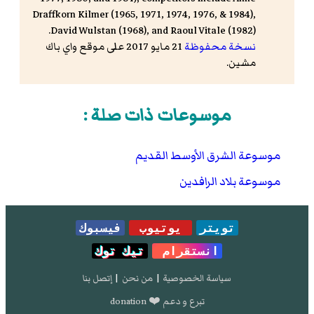
Draffkorn Kilmer (1965, 1971, 1974, 1976, & 1984),
David Wulstan (1968), and Raoul Vitale (1982).
نسخة محفوظة
21 مايو 2017 على موقع واي باك
مشين.
موسوعات ذات صلة :
موسوعة الشرق الأوسط القديم
موسوعة بلاد الرافدين
تويتر
يوتيوب
فيسبوك
انستقرام
تيك توك
سياسة الخصوصية
|
من نحن
|
إتصل بنا
تبرع و دعم ❤️ donation