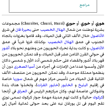
مراجع
هوري
أو
خوري
أو
حوري
(Churriter, Churri, Hurri) مجموعات
بشرية توطنت من شمال
الهلال الخصيب
حتى
بحيرة فان
في شرق
الأناضول
خلال
الألف الثاني قبل الميلاد
، وقد قاموا بغزوات باتجاه
الجنوب في عمق
الهلال الخصيب
،وكذلك غزوا غرباً في عمق
الأناضول
، و كانت بداية تحرك الحوريون من وطنهم نحو بلاد
آشور
في حوالي
القرن الثامن عشر قبل الميلاد
، و قد تمكن الحوريون من
قهر
بلاد آشور
والقضاء على حكم
شمسي أدد الأول
و
شمسي داكان
الأول
وأسسوا عددا من الإمارات في أجزاء من
آسيا الصغرى
دون أن
ينظموا مملكة موحدة، وقد تمكن الحوريون من منتصف الألف
الثانية قبل الميلاد من تأسيس مركز مهم في شمال
سوريا
خاصة
في إقليم
البليخ
و
الخابور
(
خابور الفرات
)، واتخذوا هناك بلدة
واشوكاني
عاصمة لهم، وكان مركزهم الرئيس في
العراق
في
أرانجا
(
كركوك
حاليا) و كانت لهم مدينة مهمة جوار كركوك تسمى نوزي
تقع اليوم في
تل يورغان نبه
على بعد حوالي ثمانية أميال إلى