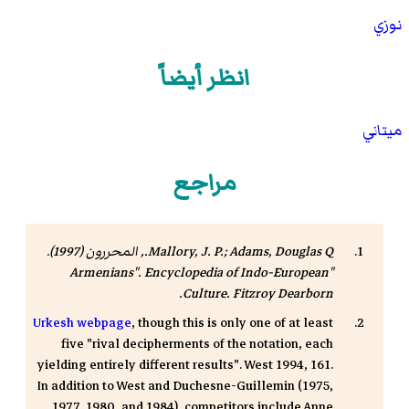
نوزي
انظر أيضاً
ميتاني
مراجع
Mallory, J. P.; Adams, Douglas Q., المحررون (1997).
Encyclopedia of Indo-European
"Armenians".
Culture
. Fitzroy Dearborn.
Urkesh webpage
, though this is only one of at least
five "rival decipherments of the notation, each
yielding entirely different results". West 1994, 161.
In addition to West and Duchesne-Guillemin (1975,
1977, 1980, and 1984), competitors include Anne