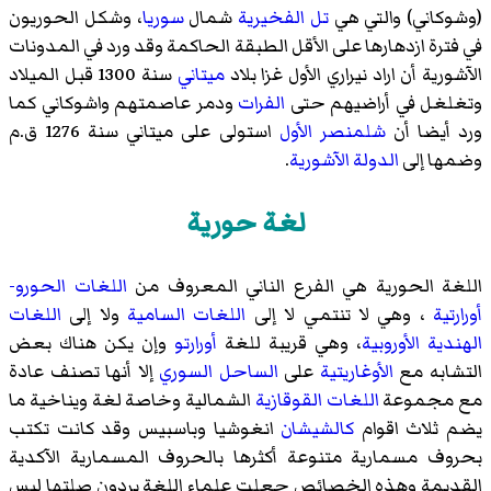
(
وشوكاني
) والتي هي
تل الفخيرية
شمال
سوريا
، وشكل الحوريون
في فترة ازدهارها على الأقل الطبقة الحاكمة وقد ورد في المدونات
الآشورية أن
اراد نيراري الأول
غزا بلاد
ميتاني
سنة
1300 قبل الميلاد
وتغلغل في أراضيهم حتى
الفرات
ودمر عاصمتهم
واشوكاني
كما
ورد أيضا أن
شلمنصر الأول
استولى على ميتاني سنة
1276 ق.م
وضمها إلى
الدولة الآشورية
.
لغة حورية
اللغة الحورية هي الفرع الناني المعروف من
اللغات الحورو-
أورارتية
، وهي لا تنتمي لا إلى
اللغات السامية
ولا إلى
اللغات
الهندية الأوروبية
، وهي قريبة للغة
أورارتو
وإن يكن هناك بعض
التشابه مع
الأوغاريتية
على
الساحل السوري
إلا أنها تصنف عادة
مع مجموعة
اللغات القوقازية
الشمالية وخاصة
لغة ويناخية
ما
يضم ثلاث اقوام
كالشيشان
انغوشيا
وباسبيس
وقد كانت تكتب
بحروف مسمارية
متنوعة أكثرها بالحروف المسمارية
الآكدية
القديمة وهذه الخصائص جعلت علماء اللغة يردون صلتها ليس