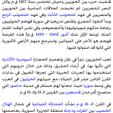
فنشبت حرب بين الحوريين وجيش تحتمس سنة
1457 ق.م
وكان
النصر للمصريين ثم تحسنت العلاقات الساسية بين الحوريين
والمصريين في عهد
امنحوتب الثالث
وفي عهد
امنحوتب الرابع
وبدأ النفوذ المصري يتقلص تدريجيا في سورية فهجم الحوثييون
بزعامة ملكهم
شوبيلوليوما
وأخضعوهم، وفي نفس الوقت اغتنم
الملك
اوبلط الأول
ملك
آشور
(
1365
-
1330
ق.م) هذه الفرصة
فهجم هو الآخر على
الميتانين
واسترجع منهم الأراضي الآشورية
التي كانوا قد استولوا عليها.
لعب الحوريون دوراً في نقل وتعميم الحضارة
السومرية
-
الأكادية
التي تأثروا بها، في أرجاء المشرق، وذلك من خلال حروبهم التي
استخدموا بها
العربات الحربية
التي تجرها الخيول في بدايات
القرن الثامن عشر قبل الميلاد
، مع جيرانهم
الحيثيون
في الغرب
وفي وسط
سوريا
حيث جعلوا لهم مستقر في مدينة
حاصور
التي
ستصبح أكبر مدن
فلسطين
بين القرنين الـ 13 والـ 15 ق.م
في القرن الـ
16 ق.م
نشأت
المملكة الميتانية
في شمال
الهلال
الخصيب
بين
الفرات
ودجلة
منطقة الجزيرة السورية، بعاصمتها