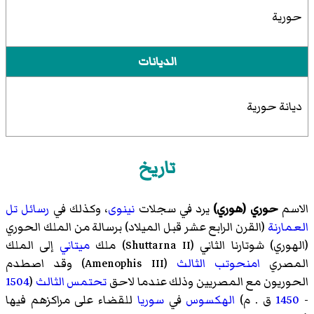
حورية
الديانات
ديانة حورية
تاريخ
الاسم
حوري (هوري)
يرد في سجلات
نينوى
، وكذلك في
رسائل تل
العمارنة
(
القرن الرابع عشر قبل الميلاد
) برسالة من الملك الحوري
(الهوري)
شوتارنا الثاني
(Shuttarna II) ملك
ميتاني
إلى الملك
المصري
امنحوتب الثالث
(Amenophis III) وقد اصطدم
الحوريون مع المصريين وذلك عندما لاحق
تحتمس الثالث
(
1504
-
1450
ق . م)
الهكسوس
في
سوريا
للقضاء على مراكزهم فيها