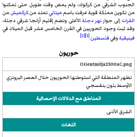
الجنوب الشرقي من كركوك، ولم يمض وقت طويل حتى تمكنوا
من تكوين مملكة قوية عرفت باسم
ميتاني
تمتد من
كركميش
من
الفرات
إلى جوار
نهر دجلة
الأعلى وتضم إقليم أرانجا شرقي دجلة،
وقد ثبت وجود الحوريين في
القرن الخامس عشر قبل الميلاد
في
[2]
[1]
فينيقية
وفي
فلسطين
.
حوريون
Orientmitja2300aC.png
تظهر المنطقة التي استوطنها الحوريون خلال العصر البرونزي
الأوسط بلون بنفسجي
المناطق مع الدلالات الإحصائية
الشرق الأدنى
اللغات