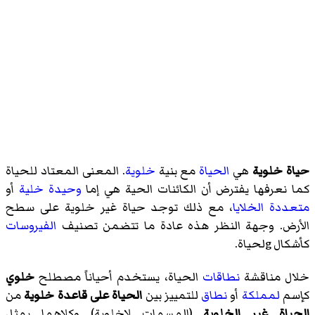
حياة خلوية
هي
الحياة
مع بنية
خلوية
. المعنى المعتاد للحياة
كما نعرفها يفترض أن الكائنات الحية هي إما
وحيدة خلية
أو
متعددة الخلايا
، مع ذلك توجد حياة غير خلوية على سطح
الأرض. وجهة النظر هذه عادة ما تتضمن تصنيف
الفيروسات
كأشكال gلحياة.
خلال مناقشة
نطاقات
الحياة، يستخدم أحياناً مصطلح
خلوي
كإسم
لمملكة
أو
نطاق
للتمييز بين
الحياة على قاعدة خلوية
من
الحياة غير الخلوية
(المسمات
لاخلوية
) وكلاهما يمثل