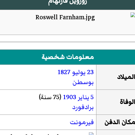
روزويل فارنهام
معلومات شخصية
23 يوليو
1827
لميلاد
بوسطن
5 يناير
1903
(75 سنة)
لوفاة
برادفورد
كان الدفن
فيرمونت