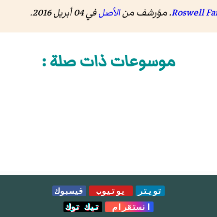
الأصل
في 04 أبريل 2016
.
موسوعات ذات صلة :
تويتر
يوتيوب
فيسبوك
انستقرام
تيك توك