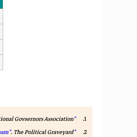
ا
ا
ا
ا
"Roswell Farnham"
. National Govsernors Association. مؤر
"Roswell Farnham"
. The Political Graveyard. مؤرشف من