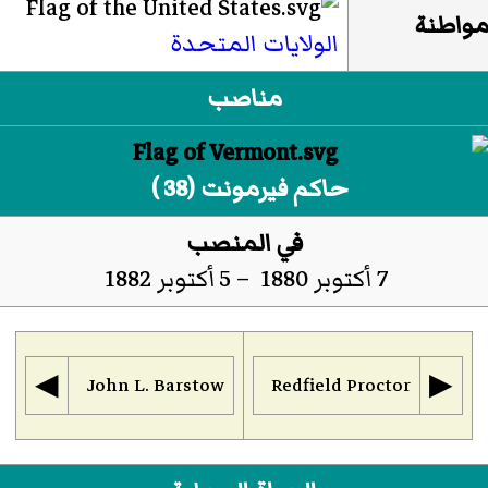
واطنة
الولايات المتحدة
مناصب
حاكم فيرمونت (38 )
في المنصب
7 أكتوبر 1880 – 5 أكتوبر 1882
◀︎
▶︎
John L. Barstow
Redfield Proctor