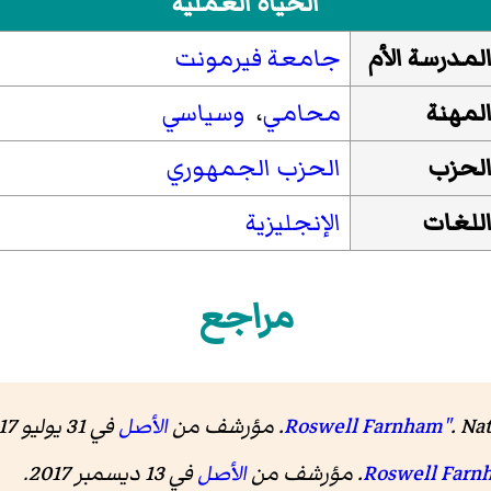
الحياة العملية
لمدرسة الأم
جامعة فيرمونت
لمهنة
محامي
،
وسياسي
لحزب
الحزب الجمهوري
للغات
الإنجليزية
مراجع
شف من
الأصل
في 31 يوليو 2017
الأصل
في 13 ديسمبر 2017
.