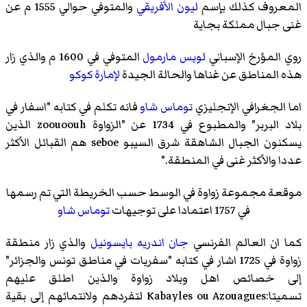
المعروف كذلك بإسم
ليون الأفريقي
والمتوفي حوالي 1555 م عن
غنى جبال مملكة بجاية
روي المؤرخ الإسباني
لويس مارمول
المتوفي في 1600 م والذي زار
هذه المناطق عن غناها والحالة الجيدة
لإمارة كوكو
اما الجغرافي الإنجليزي
توماس شاو
فانه تكلم في كتابه "اسفار في
بلاد البربر" والمطبوع في 1734 عن "الزواوة zoouoouh الذين
يسكنون الجبال الشاهقة شرق السيبو seboe هم القبائل الأكثر
عددا والأكثر غنى في المنطقة."
موقعة مجموعة زواوة في الوسط حسب الخريطة التي تم رسمها
في 1757 اعتمادا على توجيهات
توماس شاو
كما ان العالم الفرنسي
جان اندريه بايسونيل
والذي زار منطقة
زواوة في 1725 اشار في كتابه "سفريات في مناطق تونس والجزائر"
إلى خصائص اهل وبلاد زواوة والذين اطلق عليهم
تسميتا:Kabayles ou Azouagues لتفردهم ولانتمائهم إلى بقية