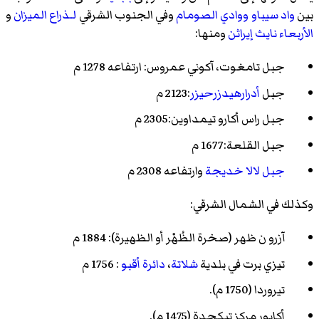
بين
واد سيباو
ووادي الصومام
وفي الجنوب الشرقي
لـذراع الميزان
و
الأربعاء نايث إيراثن
ومنها:
جبل
تامغوت
، آكوني عمروس: ارتفاعه 1278 م
جبل
أدرارهيدزرحيزر
:2123 م
جبل راس أكارو تيمداوين:2305 م
جبل القلعة:1677 م
جبل لالا خديجة
وارتفاعه 2308 م
وكذلك في الشمال الشرقي:
آزرو ن ظهر (صخرة الظُهْر أو الظهيرة): 1884 م
تيزي برت في بلدية
شلاتة
،
دائرة أقبو
: 1756 م
تيروردا (1750 م).
أكابور مركز تيكجدة (1475 م).