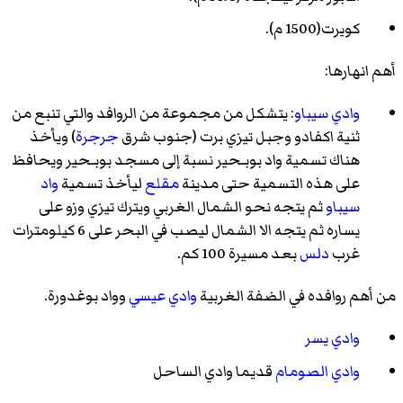
كويرت(1500 م).
أهم انهارها:
وادي سيباو
: يتشكل من مجموعة من الروافد والتي تنبع من
ثنية اكفادو وجبل تيزي برت (جنوب شرق
جرجرة
) ويأخذ
هناك تسمية واد بوبـحير نسبة إلى مسجد بوبـحير ويحافظ
على هذه التسمية حتى مدينة
مقلع
ليأخذ تسمية
واد
سيباو
ثم يتجه نحو الشمال الغربي ويترك تيزي وزو على
يساره ثم يتجه الا الشمال ليصب في البحر على 6 كيلومترات
غرب
دلس
بعد مسيرة 100 كم.
من أهم روافده في الضفة الغربية
وادي عيسي
وواد بوغدورة
.
وادي يسر
وادي الصومام
قديما وادي الساحل