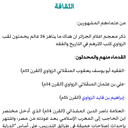
الثقافة
من علماءهم المشهورين:
ذكر معجم اعلام الجزائر ان هناك ما يناهز 26 عالم يحملون لقب
الزواوي كتب اكثرهم في التاريخ والفقه
القدماء منهم والمحدثون
:
-الفقيه أبو يوسف يعقوب المنڤلاتي الزواوي (القرن 13م)
-علي بن عثمان المنڤلاتي الزواوي (القرن 14م)
-
إبراهيم بن فايد الزواوي
(القرن 15م)
-العلامة ناصر الدين المشذالي (القرن 14م) الذي أدخل مختصر
ابن الحاجب إلى المغرب الإسلامي بعد عودته من مصر، واشتهر
بإحداث إصلاحات عميقة في طرائق التدريس، على أساس "الدراية