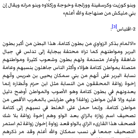
وبنو كوزيت وكرسفينة ووزلجة وخوجة وزكلاوه وبنو مرانه ويقال إن
بني مليكش من صنهاجة والله أعلم
»
[3]
2-اقتباس
:
«
الالمام بذكر الزواوي من بطون كتامة. هذا البطن من أكبر بطون
البربر ومواطنهم كما تراه محتفة ببجاية إلى تدلس في جبال
شاهقة وأوعار متسنمة ولهم بطون وشعوب كثيرة ومواطنهم
متصلة بمواطن كتامة هؤلاء وأكثر الناس جاهلون بنسبهم وعامة
نسابة البربر على أنهم من بني سمكان يحيى بن ضريس وأنهم
إخوة زواغة المحققون من النسابة مثل ابن حزم وأنظاره إنما
يعدونهم في بطون كتامة وهو الأصوب والمواطن أوضح دليل
عليه وإلا فأين مواطن زواغة؟ وهي طرابلس بالمغرب الأقصى من
مواطن كتامة. وإنما حمل على الغلط في نسبهم إلى كتامة
تصحيف اسم زوازه بالزاي بعد الواو وهم إخوة زواغة بلا شك
فصحف هذا القارىء الزاي بالواو فعد زواوة إخوان زواغة ثم استمر
التصحيف جمعا في نسب سمكان والله أعلم وقد مر ذكرهم