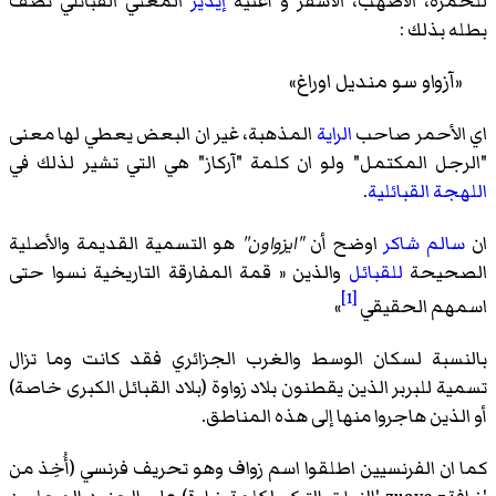
للحمرة، الاصهب، الأشقر و أغنية
إيدير
المغني القبائلي تصف
بطله بذلك :
«آزواو سو منديل اوراغ»
اي الأحمر صاحب
الراية
المذهبة، غير ان البعض يعطي لها معنى
"الرجل المكتمل" ولو ان كلمة "آركاز" هي التي تشير لذلك في
اللهجة القبائلية
.
ان
سالم شاكر
اوضح أن
"ايزواون''
هو التسمية القديمة والأصلية
الصحيحة
للقبائل
والذين « قمة المفارقة التاريخية نسوا حتى
[1]
اسمهم الحقيقي
»
بالنسبة لسكان الوسط والغرب الجزائري فقد كانت وما تزال
تسمية للبربر الذين يقطنون بلاد زواوة (بلاد القبائل الكبرى خاصة)
أو الذين هاجروا منها إلى هذه المناطق.
كما ان الفرنسيين اطلقوا اسم زواف وهو تحريف فرنسي (أُخِذ من