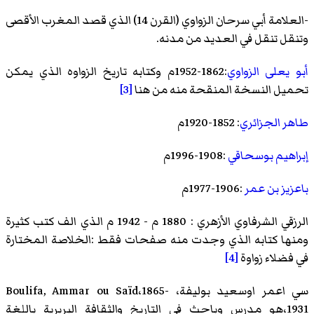
-العلامة أبي سرحان الزواوي (القرن 14) الذي قصد المغرب الأقصى
وتنقل تنقل في العديد من مدنه.
أبو يعلى الزواوي
:1862-1952م وكتابه تاريخ الزواوه الذي يمكن
تحميل النسخة المنقحة منه من هنا
[3]
طاهر الجزائري
: 1852-1920م
إبراهيم بوسحاقي
:1908-1996م
باعزيز بن عمر
:1906-1977م
الرزقي الشرفاوي
الأزهري : 1880 م - 1942 م الذي الف كتب كثيرة
ومنها كتابه الذي وجدت منه صفحات فقط :الخلاصة المختارة
في فضلاء زواوة
[4]
سي
اعمر اوسعيد بوليفة
، Boulifa, Ammar ou Saïd،1865-
1931،هو مدرس وباحث في التاريخ والثقافة البربرية باللغة