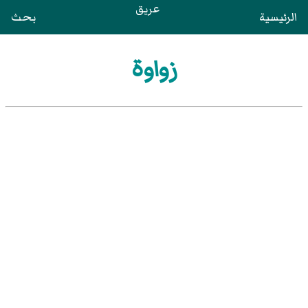
عريق
الرئيسية
بحث
زواوة