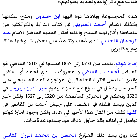
هنالك مع ذكر زواغة وتعديد بطونهم.
»
هذه المجموعة وبلادها نوه اليها
ابن خلدون
ومدح سكانها
وكذلك الامام
أحمد الغبريني
في كتاب الدراية وذكرالكثير من
علماءها وأكال لهم المدح والثناء أمثال الفقيه الفاضل الامام
عبد
الرحمان الثعالبي
الذي ذهب وتتلمذ على بعض شيوخها هناك
وغيره كثيرون.
إمارة كوكو
:دامت من 1510 إلى 1857.اسسها في 1510 القاضي أبو
العباس
أحمد بن القاضي
والمعروف بسيدي أحمد أو القاضي
والذي استدعى الاتراك العثمانيين لمواجهة المد المسيحي على
السواحل ودخل في صراع مع معهم وهزم
خير الدين بربروس
في
1520 وتحكم في الجزائر العاصمة من 1520 إلى 1527 ولكن خير
الدين وبعد فشله في القضاء على جيش أحمد بن القاضي في
الثنية
كلف من اغتال هذا الأخير في 1527. ولكن وجود امارة كوكو
تواصل في ابنائه وقد حاول الاتراك مهاجمتها عدة مرات.
كما روى بعد ذلك المؤرخ
الحسن بن محمد الوزان الفاسي