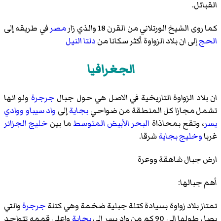
القبائل.
كما روى الشيخ الورتلاني من القرن 18 والذي زار
مصر
في طريقه إلى
الحج
إلى ان بلاد الزواوة أكثر سكانا من
دلتا النيل
الجغرافيا
ان بلاد الزواوة التاريخية في الاصل هي حول جبال
جرجرة
ولو انها
تشمل مجازا كل المنطقة من ضواحي
بجاية
إلى
واد سيباو
ووادي
يسر
، وتقع بمحاذاة
البحر الأبيض المتوسط
ما بين
خليج الجزائر
غربا
وخليج بجاية
شرقا.
ارض جبال شاهقة ووعرة
أهم جبالها:
تمتاز بلاد زواوة بسيادة كتلة جبلية ضخمة وهي كتلة
جرجرة
والتي
يصل طولها إلى 90 كم من واد يسر إلى
بجاية
واعلى قممه تتواجد