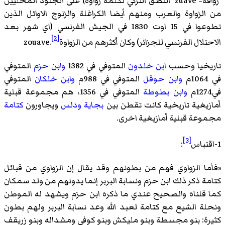
'زوافة= zuave 'النطق التركي لكلمة زواوة) على الجنود المحليين
من الزواوة والعرب ومنهم أيضا الكراغلة والزنوج الاوائل الذين
تطوعوا في 15 اوت 1830 في الجيش الفرنسي (اي شهر بعد
[2]
الاحتلال الفرنسي للجزائر) وكان أكثرهم من الزواوةzouave.
تاريخيا وحسب
ابن خلدون
المتوفي في 1382
وابن حزم
المتوفي
في 1064م
وابن حوقل
المتوفي في 988م
وابن خلكان
المتوفي
في1274م
وابن بطوطة
المتوفي في 1356، هم مجموعة قبلية
أمازيغية تاريخية كانت تقطن بين
بجاية
ودلس
ويجاورون
كتامة
مجموعة قبلية أمازيغية اخرى.
[3]
1-اقتباس
:
«
فأما الزواوي فهم من بطونهم وقد يقال إن الزواوي من قبائل
كتامة ذكر ذلك ابن حزم ونسابة البربر إنما يدونهم من ولد سمكان
كما قلناه والصحيح عندي ما ذكره ابن حزم ويشهد له الموطن
ونحلة الشيع مع كتامة لعبد الله وعد نسابة البربر ولهم بطون
كثيرة: بنو مجسطة وبنو مليكش وبنو كوفي ومشداله وبنو زريقف