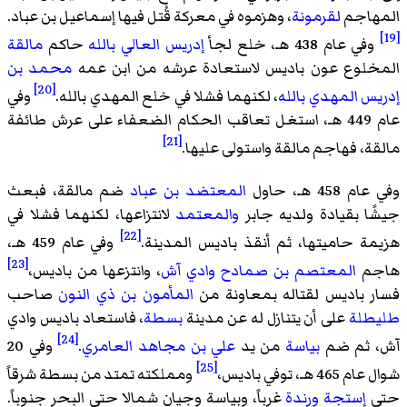
المهاجم
لقرمونة
، وهزموه في معركة قُتل فيها إسماعيل بن عباد.
[19]
وفي عام 438 هـ، خلع لجأ
إدريس العالي بالله
حاكم
مالقة
المخلوع عون باديس لاستعادة عرشه من ابن عمه
محمد بن
[20]
إدريس المهدي بالله
، لكنهما فشلا في خلع المهدي بالله.
وفي
عام 449 هـ، استغل تعاقب الحكام الضعفاء على عرش طائفة
[21]
مالقة، فهاجم مالقة واستولى عليها.
وفي عام 458 هـ، حاول
المعتضد بن عباد
ضم مالقة، فبعث
جيشًا بقيادة ولديه جابر
والمعتمد
لانتزاعها، لكنهما فشلا في
[22]
هزيمة حاميتها، ثم أنقذ باديس المدينة.
وفي عام 459 هـ،
[23]
هاجم
المعتصم بن صمادح
وادي آش
، وانتزعها من باديس،
فسار باديس لقتاله بمعاونة من
المأمون بن ذي النون
صاحب
طليطلة
على أن يتنازل له عن مدينة
بسطة
، فاستعاد باديس وادي
[24]
آش، ثم ضم
بياسة
من يد
علي بن مجاهد العامري
.
وفي 20
[25]
شوال عام 465 هـ، توفي باديس،
ومملكته تمتد من بسطة شرقاً
حتى
إستجة
ورندة
غرباً، وبياسة وجيان شمالا حتى البحر جنوباً.