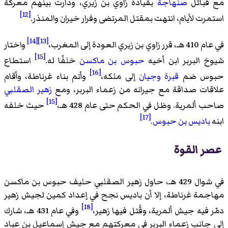
مع قبائل
صنهاجة
بقيادة زاوي بن زيري، ودارت بينهم معركة
[12]
استمرت لأيام، انتهت بمقتل المرتضى وفرار خيران والمنذر.
[14]
[13]
في عام 410 هـ، قرر زاوي بن زيري العودة إلى المغرب،
واختار
[15]
شيوخ البربر ابن أخيه
حبوس بن ماكسن
خلفًا له.
استطاع
[16]
حبوس ضم
قبرة
وجيان
إلى ملكه،
وأتم بناء غرناطة، وأقام
علاقات صداقة مع جيرانه من زعماء البربر، ومع
زهير الصقلبي
[15]
صاحب ألمرية. وظل في الحكم حتى عام 428 هـ،
حيث خلفه
[17]
ابنه
باديس بن حبوس
.
عصر القوة
في شوال 429 هـ، حاول زهير الصقلبي حليف حبوس بن ماكسن
مهاجمة غرناطة، إلا أن باديس نجح في إعداد كمين لجيش زهير
[18]
دمّر فيه جيش ألمرية، وقُتل فيها زهير،
وفي عام 431 هـ، شارك
إلى جانب زعماء البربر في معركتهم مع جيش إسماعيل بن عباد