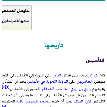
سليمان المستعين ب
ضمها
المرابطون
تاريخها
التأسيس
كان
بنو زيري
من بين قبائل
البربر
التي عبرت إلى الأندلس في فترة
سيطرة
العامريين
على
الدولة الأموية في الأندلس
بعد أن استأذن
[2]
[1]
زعيمهم
زاوي بن زيري
الحاجب المظفر
للعبور إلى الأندلس.
انتظم الزيريون في جيوش الأندلس في تلك الفترة، إلى أن دخلت
الأندلس
فترة الفتنة
بعد أن خلع
محمد المهدي بالله
الخليفة
[3]