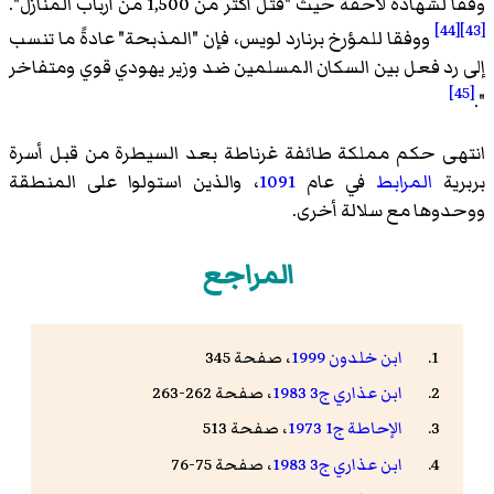
وفقا لشهادة لاحقة حيث "قتل أكثر من 1,500 من أرباب المنازل".
[44]
[43]
ووفقا للمؤرخ برنارد لويس، فإن "المذبحة" عادةً ما تنسب
إلى رد فعل بين السكان المسلمين ضد وزير يهودي قوي ومتفاخر
[45]
".
انتهى حكم مملكة طائفة غرناطة بعد السيطرة من قبل أسرة
بربرية
المرابط
في عام
1091
، والذين استولوا على المنطقة
ووحدوها مع سلالة أخرى.
المراجع
ابن خلدون 1999
، صفحة 345
ابن عذاري ج3 1983
، صفحة 262-263
الإحاطة ج1 1973
، صفحة 513
ابن عذاري ج3 1983
، صفحة 75-76