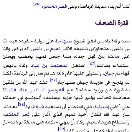
[26]
كما أتم بناء مدينة غرناطة، وبنى
قصر الحمراء
.
فترة الضعف
بعد وفاة باديس اتفق شيوخ
صنهاجة
على تولية حفيده عبد الله
بن بلقين، متجاوزين شقيقه الأكبر
تميم بن بلقين
الذي كان واليًا
على
مالقة
من قبل جده، مما جعل تميم يغضب ويعلن
[27]
استقلاله بمالقة.
استغل
المعتمد بن عباد
وفاة باديس،
فهاجم
جيان
، واستولى عليها عام 466 هـ. ثم سار إلى غرناطة، لكنه
[27]
لم ينجح في هزيمة جيش صنهاجة.
عقد عبد الله بن بلقين
بمشورة من وزيره سماجة مع
ألفونسو السادس ملك قشتالة
معاهدة تحالف يؤدي فيها جزية ليساعده ألفونسو في حملته
[28]
على أراضي
إشبيلية
، التي استطاع أن يستعيد
قبرة
فيها.
بعدئذ،
سار عبد الله لقتال أخيه تميم الذي أغار على
ثغر المنكب
،
واستطاع هزيمة تميم، وكاد أن ينهي حكمه على مالقة لولا تدخل
[29]
والدتهما، فتركه على حكم مالقة.