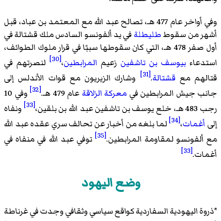
وفي أواخر عام 477 هـ، تصالح عبد الله مع المعتمد بن عباد، قبل
أشهر من سقوط
طليطلة
في يد ألفونسو السادس ملك قشتالة في
أول صفر 478 هـ، التي كان سقوطها سببًا في قرار ملوك الطوائف،
[30]
استدعاء
بيوسف بن تاشفين
زعيم
المرابطين
،
لنصرتهم في
[31]
قتالهم مع
قشتالة
.
وشارك الزيريون مع قوات الأندلس إلى
[32]
جانب جيش المرابطين في
معركة الزلاقة
عام 479 هـ.
وفي 10
[33]
رجب 483 هـ، خلع يوسف بن تاشفين عبد الله بن بلقين،
ونفاه
[34]
إلى
أغمات
،
لما بلغه من أخبار عن تحالف سري عقده عبد الله
[35]
مع ألفونسو لمقاومة المرابطين.
توفي عبد الله في منفاه في
[33]
أغمات.
وضع اليهود
"ذروة اليهودية السفاردية كواقع سياسي وثقافي وجدت في غرناطة