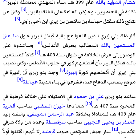
هشام المؤيد بالله
عام 399 هـ. أساء المهدي معاملة البربر
[4]
نكاية في العامريين، وحرّض العامة على الفتك بالبربر،
وكان من
[5]
نتائج ذلك مقتل حباسة بن ماكسن بن زيري ابن أخي زاوي.
أثار ذلك بني زيري الذين التفوا مع بقية قبائل البربر حول
سليمان
[6]
المستعين بالله
المطالب بعرش الأندلس،
وساعدوه على
[7]
الوصول إلى عرش الخلافة في شوال سنة 403 هـ،
كافأ المستعين
بالله قبائل البربر بأن أقطعهم كور في جنوب الأندلس، وكان نصيب
[8]
بني زيري أن أقطعهم كورة
إلبيرة
.
وجد بنو زيري أن إلبيرة في
[9]
موقع يصعب الدفاع عنه، فشرعوا في بناء مدينة
غرناطة
ساعد بنو زيري
علي بن حمود
في الاستيلاء على خلافة قرطبة في
[10]
المحرم سنة 407 هـ،
مما دعا
خيران الصقلبي
صاحب
ألمرية
عام 409 هـ، للمناداة بخلافة
عبد الرحمن المرتضى
، وانضم إليه
المنذر بن يحيى التجيبي
صاحب
سرقسطة
وعدد من ولاة شرقي
[11]
الأندلس.
سار جيش المرتضى صوب
قرطبة
إلا أنهم اقتتلوا أولاً