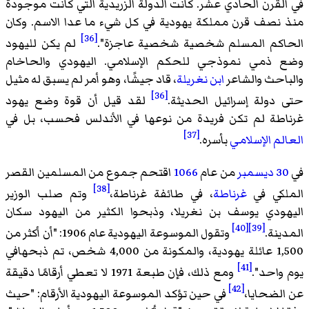
في القرن الحادي عشر. كانت الدولة الزريدية التي كانت موجودة
منذ نصف قرن مملكة يهودية في كل شيء ما عدا الاسم. وكان
[36]
الحاكم المسلم شخصية شخصية عاجزة".
لم يكن لليهود
وضع ذمي نموذجي للحكم الإسلامي. اليهودي والحاخام
والباحث والشاعر
ابن نغريلة
، قاد جيشًا، وهو أمر لم يسبق له مثيل
[36]
حتى دولة إسرائيل الحديثة.
لقد قيل أن قوة وضع يهود
غرناطة لم تكن فريدة من نوعها في الأندلس فحسب، بل في
[37]
العالم الإسلامي
بأسره.
في
30 ديسمبر
من عام
1066
اقتحم جموع من المسلمين القصر
[38]
الملكي في
غرناطة
، في طائفة غرناطة،
وتم صلب الوزير
اليهودي يوسف بن نغريلا، وذبحوا الكثير من اليهود سكان
[40]
[39]
المدينة.
وتقول الموسوعة اليهودية عام 1906: "أن أكثر من
1,500 عائلة يهودية، والمكونة من 4,000 شخص، تم ذبحهافي
[41]
يوم واحد".
ومع ذلك، فإن طبعة 1971 لا تعطي أرقامًا دقيقة
[42]
عن الضحايا،
في حين تؤكد الموسوعة اليهودية الأرقام: "حيث