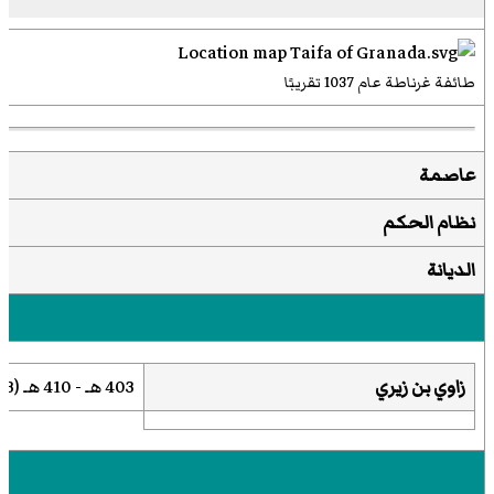
طائفة غرناطة عام 1037 تقريبًا
عاصمة
نظام الحكم
الديانة
زاوي بن زيري
403 هـ - 410 هـ (1013م - 1020م)