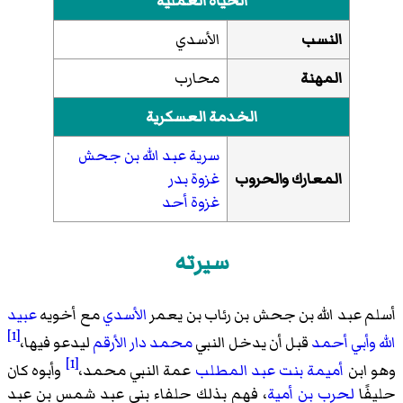
الحياة العملية
النسب
الأسدي
المهنة
محارب
الخدمة العسكرية
سرية عبد الله بن جحش
المعارك والحروب
غزوة بدر
غزوة أحد
سيرته
أسلم عبد الله بن جحش بن رئاب بن يعمر
الأسدي
مع أخويه
عبيد
[1]
الله
وأبي أحمد
قبل أن يدخل النبي
محمد
دار الأرقم
ليدعو فيها،
[1]
وهو ابن
أميمة بنت عبد المطلب
عمة النبي محمد،
وأبوه كان
حليفًا
لحرب بن أمية
، فهم بذلك حلفاء بني عبد شمس بن عبد