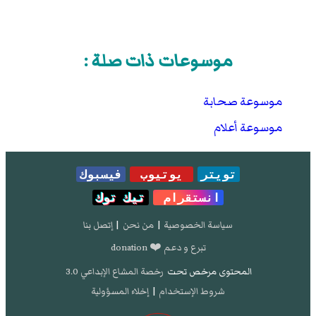
تصفح:
نسخة محفوظة
26 ديسمبر 2016 على موقع
واي باك مشين.
موسوعات ذات صلة :
موسوعة صحابة
موسوعة أعلام
تويتر
يوتيوب
فيسبوك
انستقرام
تيك توك
سياسة الخصوصية
|
من نحن
|
إتصل بنا
تبرع و دعم ❤️ donation
المحتوى مرخص تحت
رخصة المشاع الإبداعي 3.0
شروط الإستخدام
|
إخلاء المسؤولية