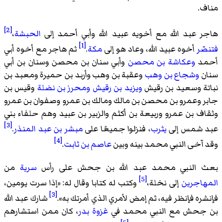
مناف.
[2]
هاجر عبد الله مع أخويه عبيد الله وأبي أحمد إلى
الحبشة
،
[1]
فتنصّر
أخوه عبيد الله، وعاد هو إلى
مكة
.
ثم هاجر مع أخوه أبي
أحمد
وعكاشة بن محصن
وأبي سنان بن محصن وسنان بن أبي
سنان
وشجاع بن وهب
وعقبة بن وهب وأربد بن حميرة ومعبد بن
نباتة وسعيد بن رقيش
ويزيد بن رقيش
ومحرز بن نضلة
وقيس بن
جابر وعمرو بن محصن بن مالك ومالك بن عمرو وصفوان بن عمرو
وثقاف بن عمرو وربيعة بن أكثم والزبير بن عبيد وهم حلفاء بني
[3]
عبد شمس إلى
يثرب
، فنزلوا جميعًا على
مبشر بن عبد المنذر
.
[4]
وقد آخى النبي محمد بينه وبين
عاصم بن ثابت
.
بعث النبي محمد عبد الله بن جحش على رأس
سرية
من
[5]
المهاجرين
إلى نخلة،
وكتب له كتابا وقال له: «
إذا سرت يومين،
[3]
فإنشره فإنظر فيه، ثم إمض لأمري الذي أمرتك به
».
شارك عبد الله
بن جحش مع النبي محمد في
غزوة بدر
، كان ممن استشارهم