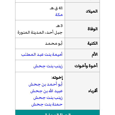
41 ق.هـ
الميلاد
مكة
3 هـ
الوفاة
جبل أحد، المدينة المنورة
الكنية
أبو محمد
الأم
أميمة بنت عبد المطلب
أخوة وأخوات
زينب بنت جحش
إخوته
:
أبو أحمد بن جحش
أقرباء
عبيد الله بن جحش
زينب بنت جحش
حمنة بنت جحش