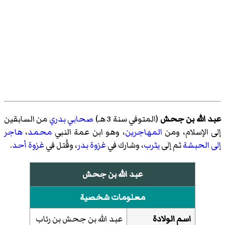
عبد الله بن جحش
(المتوفي سنة 3 هـ)
صحابي
بدري
من السابقين
إلى الإسلام، ومن
المهاجرين
، وهو ابن عمة النبي
محمد
،
هاجر
إلى الحبشة
ثم إلى
يثرب
، وشارك في
غزوة بدر
، وقُتل في
غزوة أحد
.
عبد الله بن جحش
معلومات شخصية
اسم الولادة
عبد الله بن جحش بن رئاب