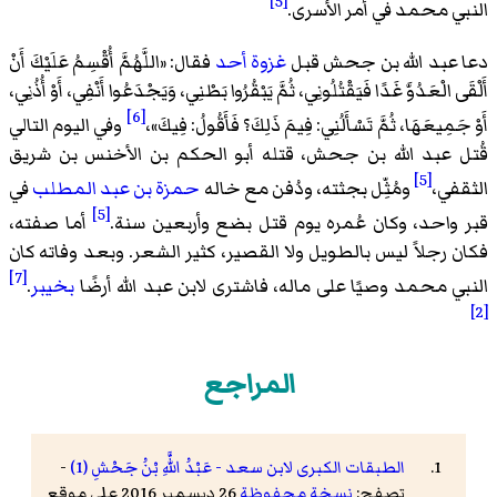
[5]
النبي محمد في أمر الأسرى.
دعا عبد الله بن جحش قبل
غزوة أحد
فقال: «
اللَّهُمَّ أُقْسِمُ عَلَيْكَ أَنْ
أَلْقَى الْعَدُوَّ غَدًا فَيَقْتُلُونِي، ثُمَّ يَبْقُرُوا بَطْنِي، وَيَجْدَعُوا أَنْفِي، أَوْ أُذُنِي،
[6]
أَوْ جَمِيعَهَا، ثُمَّ تَسْأَلُنِي: فِيمَ ذَلِكَ؟ فَأَقُولُ: فِيكَ
»،
وفي اليوم التالي
قُتل عبد الله بن جحش، قتله أبو الحكم بن الأخنس بن شريق
[5]
الثقفي،
ومُثِّل بجثته، ودُفن مع خاله
حمزة بن عبد المطلب
في
[5]
قبر واحد، وكان عُمره يوم قتل بضع وأربعين سنة.
أما صفته،
فكان رجلاً ليس بالطويل ولا القصير، كثير الشعر. وبعد وفاته كان
[7]
النبي محمد وصيًا على ماله، فاشترى لابن عبد الله أرضًا
بخيبر
.
[2]
المراجع
الطبقات الكبرى لابن سعد - عَبْدُ اللَّهِ بْنُ جَحْشِ (1)
-
تصفح:
نسخة محفوظة
26 ديسمبر 2016 على موقع