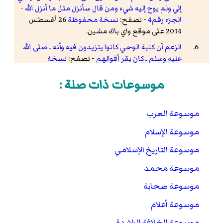
إلي ولم يوح إليه شيء ومن قال سأنزل مثل ما أنزل الله -
الجزء رقم4
- تصفح:
نسخة محفوظة
26 أغسطس
2014 على موقع واي باك مشين.
الزعم أن كتبة الوحي كانوا يتزيدون فيه وأنه ـ صلى الله
عليه وسلم ـ كان يقر أقوالهم
- تصفح:
نسخة
محفوظة
13 مارس 2016 على موقع واي باك مشين.
موسوعات ذات صلة :
الحاكم - المستدرك - كتاب المغازي والسرايا - رقم
الحديث : ( 4362 )
موسوعة العرب
ذكره ابن عباس
الكتب - سير أعلام النبلاء - الصحابة رضوان الله عليهم -
موسوعة الإسلام
عبد الله بن سعد- الجزء رقم3
- تصفح:
نسخة
موسوعة التاريخ الإسلامي
محفوظة
19 فبراير 2014 على موقع واي باك مشين.
موسوعة محمد
ذكره مصعب بن سعد عن أبيه في سنن النسائي
رواه سعد في الطبقات الكبير
موسوعة صحابة
كتاب الطبقات الكبير ص 129
موسوعة أعلام
كتاب سير أعلام النبلاء
موسوعة الخلافة الراشدة