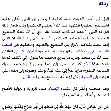
ردته
قيل في أحد المرات أثناء كتابته للوحي أن النبي أملى عليه
(السميع العليم) فكتبها عبد الله (العليم الحكيم) ولما فعل ذلك
قال له النبي :" وهو كذلك أو كذلك الله - أي أن الله فعلاً السميع
العليم وهو أيضاً العليم الحكيم - ". ولم يفهم عبد الله أن النبي
إنما قصد بكلامه الإقرار بأن السميع والعليم والحكيم من
أسماء
الله الحسنى
وصفاته بل فهم أنه يقر بتغييره
للقران الكريم
, فأفتتن
عبد الله بن سعد وقال: ما يدري محمد ما يقول، إني لأكتب له ما
شئت هذا الذي كتبت يوحى إليّ كما يوحى إلى محمد، وترك
المدينة المنورة هارباً سراً إلى مكة ليلاً، وعند وصوله إلى مكة أعلن
عودته إلى
الوثنية
وقال لهم أنه استطاع تحريف
القرآن
.
وقد ضعف وأنكر كل
علماء الإسلام
هذه الرواية والرواية الأصح
لردته هي أنه قد أزله الشيطان:
عَنِ ابْنِ عَبَّاسٍ قَالَ: كَانَ عَبْدُ اللَّهِ بْنُ سَعْدِ بْنِ أَبِى سَرْحٍ يَكْتُبُ لِرَسُولِ