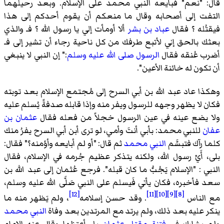
قال: "نعم" فبايعه النبي محمد على الإسلام. وبعد رحيلهما
التفت إلى أصحابه وقال ما منعكم أن يقوم أحدكم إلى هذا
فيقتُله ؟ فقال
عباد بن بشر
ألا أومأت إلي يا رسول الله ؟ فـ والذي
بعثك بالحق إني لأتبع طرفك من كل ناحية رجاء أن تشير إلى فـ
أضرب عُنقه فقال
الرسول صلى الله عليه وسلم
:" إن النبي لا ينبغي
أن تكون له خائنة الأعين".
وهكذا عاد عبد الله بن أبي السرح إلى مُجتمع الإسلام بعد توبته
فكان لا يظهر وجهه للرسول ويفر منه وإذا قابله صدفةً يُسلم عليه
ولا يضع عينه في عين الرسول خجلاً من فعله فقال
عثمان بن
عفان
للنبي محمد: بأبي أنتَ وأمي، لو ترى أبن أبي السرح يفرُ منك
كلما رآك فتبسَّم
النبي محمد
ثم قال: "أو لم أبايعه وأؤمنه؟" فقال:
بلى، أَيْ رسول الله، ولكنه يتذكر عظيم جُرمه في الإسلام، فقال
النبي : "الإسلام يَجُبُّ ما كان قبله". فرجع عُثمان إلى عبد الله بن
سعد فأخبره، فكان يأتي فَيسلم على النبي صَلَّى الله عليه وسلم،
[12]
[11]
[10]
[9]
[8]
مع الناس
. وقد حسن إسلامه
، ولم يَظهر منه ما
ينكر عليه بعد ذلك، ولم يرتد مع المرتدين بعد وفاة
النبي محمد
ولم يشارك في
فتنة مقتل عثمان
بل أعتزلها وقال عنه الإمام