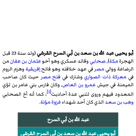
أبو يحيى عبد الله بن سعد بن أبي السرح القرشي
(ولد سنة 23 قبل
الهجرة
مكة
),
صحابي
وقائد عسكري وهو أخو
عثمان بن عفان
من
الرضاعة ووالي
مصر
في عهد خلافته وهو فاتح
إفريقية
وهزم الروم
في
معركة ذات الصواري
وشارك في
فتح مصر
حيث كان صاحب
الميمنة في جيش
عمرو بن العاص
, وكان فارس
بني عامر بن لؤي
[1]
المعدود فيهم وروى للنبي عدة أحاديث
، كما أنه أخ الصحابي
وهب بن سعد
الذي كان أحد شهداء
غزوة مؤتة
.
عبد الله بن أبي السرح
أبو يحيى عبد الله بن سعد بن أبي السرح القرشي