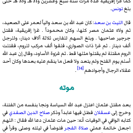
كما غزا إفريقية عدة مرات سنة سبع وعشرين و31 هـ و33 هـ حتى
بلغ
تونس
.
قال
الليث بن سعد
: كان عبد الله بن سعد والياً لعمر على الصعيد،
ثم ولاه عثمان مصر كلها، وكان محموداً . غزا إفريقية، فقتل
جرجير صاحبها . وبلغ السهم للفارس ثلاثة آلاف دينار، وللرجل
ألف دينار . ثم غزا ذات الصواري، فلقوا ألف مركب للروم، فقتلت
الروم مقتلة لم يقتلوا مثلها قط . ثم غزوة الأساود، وقال إن عبد الله
أسلم يوم الفتح ولم يتعد ولا فعل ما ينقم عليه بعدها وكان أحد
[14]
عقلاء الرجال وأجوادهم
.
موته
بعد مقتل عثمان اعتزل عبد الله السياسة ونجا بنفسه من الفتنة،
وخرج إلى
عسقلان
فظل فيها عابداً وذكر
صلاح الدين الصفدي
في
كتابه الوافي في الوفيات أنه: حين مات عثمان دعا الله فقال : اللهم
اجعل خاتمة عملي
صلاة الفجر
فتوضأ في ليلته وصلى وقرأ في