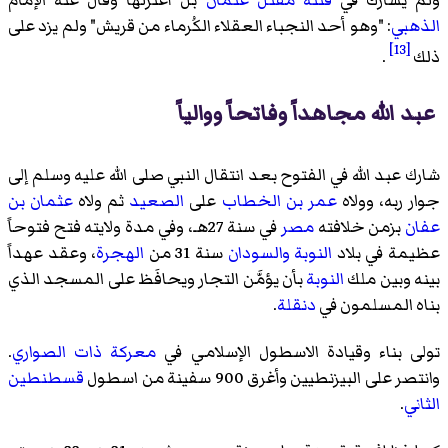
الذهبي
: "وهو أحد النجباء العقلاء الكُرماء من قريش" ولم يزد على
[13]
ذلك
.
عبد الله مجاهداً وفاتحاً ووالياً
شارك عبد الله في الفتوح بعد انتقال النبي صلى الله عليه وسلم إلى
جوار ربه، وولاه
عمر بن الخطاب
على
الصعيد
ثم ولاه
عثمان بن
عفان
بزمن خلافته
مصر
في سنة 27هـ، وفي مدة ولايته فتح فتوحاً
عظيمة في بلاد
النوبة
والسودان
سنة 31 من
الهجرة
، وعقد عهداً
بينه وبين ملك
النوبة
بأن يؤمَّن التجار ويحافَظ على المسجد الذي
بناه المسلمون في
دنقلة
.
تولى بناء وقيادة الاسطول الإسلامي في
معركة ذات الصواري
.
وانتصر على البيزنطيين وأغرق 900 سفينة من اسطول
قسطنطين
الثاني
.