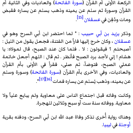
الركعة الأولى أم القرآن (
سورة الفاتحة
) والعاديات وفي الثانية أم
القرآن وسورة ثم سلم عن يمينه وذهب يسلم عن يساره فقبض
[15]
ومات ودُفِن في
عسقلان
.
وذكر
يزيد بن أبي حبيب
: " لما احتضر ابن أبي السرح وهو في
عسقلان
، وكان خرج إليها فاراً من الفتنة، فجعل يقول من الليل :
آصبحتم ؟ فيقولون : لا . فلما كان عند الصبح، قال لمولاه: يا
هشام ! إني لأجد برد الصبح فأنظر . ثم قال : اللهم أجعل خاتمة
عملي الصبح، فتوضأ، ثم صلى، فقرأ في الأولى بأم القرآن
والعاديات، وفي الآخرى بأم القرآن (
سورة الفاتحة
) وسورة وسلم
[17]
[16]
عن يمينه، وذهب يُسلم عن يساره فمات
".
وكانت وفاته قبل اجتماع الناس على معاوية ولم يبايع علياً ولا
معاوية. ووفاته سنة ست أو سبع وثلاثين للهجرة.
وهناك رواية أُخرى تذكر وفاة عبد الله ابن أبي السرح، ودفنه بقرية
أوجلة
في
ليبيا
.