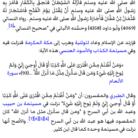
اللَّهِ صلى الله عليه وسلم فَأَزَلَّهُ الشَّيْطَانُ فَلَحِقَ بِالْكُفَّارِ فَأَمَرَ بِهِ
رَسُولُ اللَّهِ صلى الله عليه وسلم أَنْ يُقْتَلَ يَوْمَ الْفَتْحِ فَاسْتَجَارَ لَهُ
عُثْمَانُ بْنُ عَفَّانَ فَأَجَارَهُ رَسُولُ اللَّهِ صلى الله عليه وسلم . رواه النسائي
[3]
(4069) وأبو داود (4358) وحسَّنه الألباني في "صحيح النسائي"
.
فإرتد عن الإسلام وعاد
للوثنية
وهرب إلى
مكة المكرمة
فنزلت فيه
وفي
مسيلمة الكذاب
والأسود العنسي
هذه الآية:
«وَمَنْ أَظْلَمُ مِمَّنِ افْتَرَىٰ عَلَى اللَّهِ كَذِبًا أَوْ قَالَ أُوحِيَ إِلَيَّ وَلَمْ
يُوحَ إِلَيْهِ شَيْءٌ وَمَن قَالَ سَأُنزِلُ مِثْلَ مَا أَنزَلَ اللَّهُ ۗ...(93)»
سورة
الأنعام
وقال
الطبري
والمفسرون: أن "وَمَنْ أَظْلَمُ مِمَّنِ افْتَرَىٰ عَلَى اللَّهِ كَذِبًا
أَوْ قَالَ أُوحِيَ إِلَيَّ وَلَمْ يُوحَ إِلَيْهِ شَيْءٌ" نزلت في
مسيلمة بن حبيب
وعبد الله بن أبي السرح وَ "ومن قال سأنزل مثل ما أنزل الله" كان
[7]
[6]
[5]
[4]
المقصود فيها هو عبد الله بن أبي السرح
. والأصح أنها
نزلت في مسيلمة وحده كما قال ابن كثير.