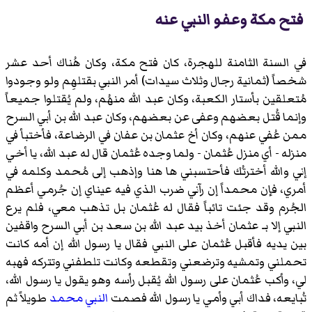
فتح مكة وعفو النبي عنه
في السنة الثامنة للهجرة، كان فتح مكة، وكان هُناك أحد عشر
شخصاً (ثمانية رجال وثلاث سيدات) أمر النبي بقتلهِم ولو وجودوا
مُتعلقين بأستار الكعبة، وكان عبد الله منهُم، ولم يُقتلوا جميعاً
وإنما قُتل بعضهم وعفى عن بعضهم، وكان عبد الله بن أبي السرح
ممن عُفي عنهم، وكان أخ عثمان بن عفان في الرضاعة، فأختبأ في
منزله - أي منزل عُثمان - ولما وجده عُثمان قال له عبد الله، يا أخي
إني والله أخترتُك فأحتسبني ها هنا وإذهب إلى مُحمد وكلمه في
أمري، فإن محمداً إن رآني ضرب الذي فيه عيناي إن جُرمي أعظم
الجُرم وقد جئت تائباً فقال له عُثمان بل تذهب معي، فلم يرع
النبي إلا بـ عثمان أخذ بيد عبد الله بن سعد بن أبي السرح واقفين
بين يديه فأقبل عُثمان على النبي فقال يا رسول الله إن أمه كانت
تحملني وتمشيه وترضعني وتقطعه وكانت تلطفني وتتركه فهبه
لي، وأكب عُثمان على رسول الله يُقبل رأسه وهو يقول يا رسول الله،
تُبايعه، فداك أبي وأمي يا رسول الله فصمت
النبي محمد
طويلاً ثم