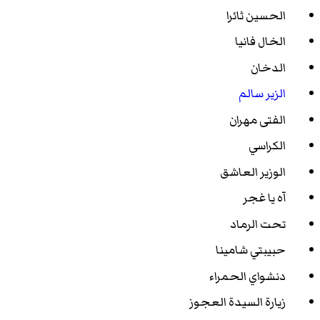
الحسين ثائرا
الخال فانيا
الدخان
الزير سالم
الفتى مهران
الكراسي
الوزير العاشق
آه يا غجر
تحت الرماد
حبيبتي شامينا
دنشواي الحمراء
زيارة السيدة العجوز