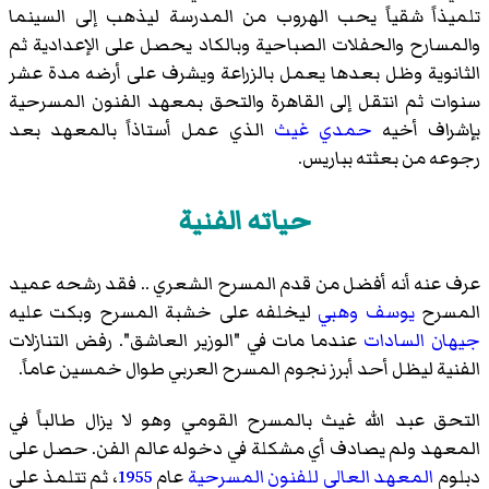
تلميذاً شقياً يحب الهروب من المدرسة ليذهب إلى السينما
والمسارح والحفلات الصباحية وبالكاد يحصل على الإعدادية ثم
الثانوية وظل بعدها يعمل بالزراعة ويشرف على أرضه مدة عشر
سنوات ثم انتقل إلى القاهرة والتحق بمعهد الفنون المسرحية
بإشراف أخيه
حمدي غيث
الذي عمل أستاذاً بالمعهد بعد
رجوعه من بعثته بباريس.
حياته الفنية
عرف عنه أنه أفضل من قدم المسرح الشعري .. فقد رشحه عميد
المسرح
يوسف وهبي
ليخلفه على خشبة المسرح وبكت عليه
جيهان السادات
عندما مات في "الوزير العاشق". رفض التنازلات
الفنية ليظل أحد أبرز نجوم المسرح العربي طوال خمسين عاماً.
التحق عبد الله غيث بالمسرح القومي وهو لا يزال طالباً في
المعهد ولم يصادف أي مشكلة في دخوله عالم الفن. حصل على
دبلوم
المعهد العالي للفنون المسرحية
عام
1955
، ثم تتلمذ على