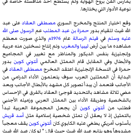
يمارس الفن بروح الهواية ولم يستطع أحد منافسته خاصة في
نوعية الأدوار التي يختارها.
وقع اختيار المنتج والمخرج السوري
مصطفى العقاد
على عبد
الله غيث للقيام بدور
حمزة بن عبد المطلب
عم
الرسول صلى الله
عليه وسلم
في
فيلم الرسالة
عام
1976م
والذي صورت معظم
مشاهده ما بين أرض
ليبيا
والمغرب
وتم إنتاج نسختين منه عربية
وإنجليزية بنفس الديكور والمناظر مع تغيير في المجاميع
والأبطال وفي المقابل قام الممثل العالمي
أنتوني كوين
بدور
حمزة في النسخة الإنجليزية اعتقد المخرج
مصطفى العقاد
في
البداية أن الممثلين العرب سوف يتعلمون الأداء الدرامي من
الأجانب فتعمد أن يبدأ تصوير كل مشهد بالأبطال الأجانب وبعد
مضي ثلاثة مشاهد بالتحديد فوجئ العقاد بالفرق في الإحساس
بالشخصية وطريقة الأداء بين الممثل العربي وزميله الأجنبي
فطلب من
أنتوني كوين
أن يجعل المجموعة العربية تبدأ
بالتمثيل إذ لا يعقل أن تمثل شخصية إسلامية مثل
أسد قريش
بأسلوب أمريكي يطغي عليه الكابوي كان
أنتوني كوين
يقف معجباً
مشدوهاً وهو يتابع عبد الله غيث حيث قال: " لو كان عبد الله غيث