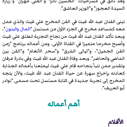
وقد تألق في مسرحيات "الحسين ثائرا" و"الفتى مهران" و"زيارة
السيدة العجوز" و"الوزير العاشق".
تبنى الفنان عبد الله غيث في الفن المخرج
علي غيث
والذي عمل
معه كمساعد مخرج في الجزء الأول من مسلسل "
المال والبنون
"،
وبعد تأكد الفنان عبد الله غيث من نجاح التجربة انطلق
علي غيث
وأصبح مخرجا متميزا في القناة الأولى. ومن أعماله برنامج "زمن
الفن الجميل"، و"ليالى الشرق" و"سحر الأنغام" و"الفن بين
الماضي والحاضر". وبعد وفاة الفنان عبد الله غيث وفي بادرة عرفان
وتقدير ممن تنبأ بنجاحه قام
علي غيث
ليمتعنا بأعماله الجذابة
كعادته بإخراج سهرة عن حياة الفنان عبد الله غيث، والآن يتجه
المخرج إلى تجربة جديدة في كتابة مسلسل تحت مسمى "نوادر
أبو العريف".
أهم أعماله
الأفلام