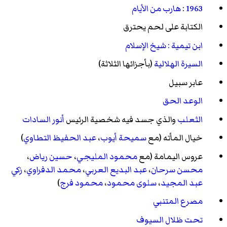
1963
:
هارب من الأيام
الكتابة على لحم يحترق
ابن تيمية : شيخ الإسلام
السيرة الهلالية
(بأجزائها الثلاثة)
عابر سبيل
الوعد الحق
الثعلب
والذي جسد فيه شخصية الرئيس
أنور السادات
خيال المأته
(مع
سميحة أيوب
،
عبد الحفيظ التطاوي
)
عروس اليمامة
(مع
محمود المليجي
،
حسين رياض
،
محسن سرحان
،
عبد البديع العربي
،
محمد الدفراوي
،
زكي
عبد المجيد
،
سلوى محمود
،
محمود فرج
)
مصرع المتنبي
تحت ظلال السيوف