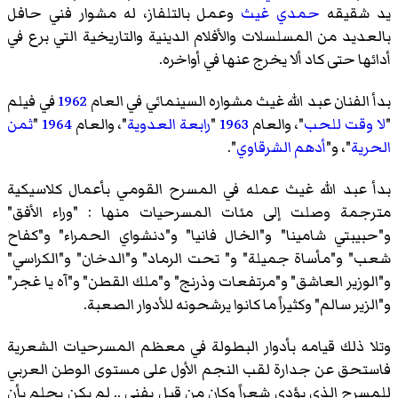
يد شقيقه
حمدي غيث
وعمل بالتلفاز، له مشوار فني حافل
بالعديد من المسلسلات والأفلام الدينية والتاريخية التي برع في
أدائها حتى كاد ألا يخرج عنها في أواخره.
بدأ الفنان عبد الله غيث مشواره السينمائي في العام
1962
في فيلم
"
لا وقت للحب
"، والعام
1963
"
رابعة العدوية
"، والعام
1964
"
ثمن
الحرية
"، و"
أدهم الشرقاوي
".
بدأ عبد الله غيث عمله في المسرح القومي بأعمال كلاسيكية
مترجمة وصلت إلى مئات المسرحيات منها : "وراء الأفق"
و"حبيبتي شامينا" و"الخال فانيا" و"دنشواي الحمراء" و"كفاح
شعب" و"مأساة جميلة" و" تحت الرماد" و"الدخان" و"الكراسي"
و"الوزير العاشق" و"مرتفعات وذرنج" و"ملك القطن" و"آه يا غجر"
و"الزير سالم" وكثيراً ما كانوا يرشحونه للأدوار الصعبة.
وتلا ذلك قيامه بأدوار البطولة في معظم المسرحيات الشعرية
فاستحق عن جدارة لقب النجم الأول على مستوى الوطن العربي
للمسرح الذي يؤدي شعراً وكان من قبل يفني .. لم يكن يحلم بأن