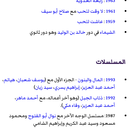
1963
:
رابعة العدوية
1961
:
لا وقت للحب
مع
صلاح أبو سيف
1959
:
عاشت للحب
الشيماء
في دور
خالد بن الوليد
وهو دور ثانوي
المسلسلات
1993
:
المال والبنون
- الجزء الأول مع (
يوسف شعبان
،
هياتم
،
أحمد عبد العزيز
،
إبراهيم يسري
،
سيد زيان
)
1992
:
ذئاب الجبل
(وهو آخر أعماله، مع
أحمد ماهر
،
أحمد عبد العزيز
،
وفاء مكي
).
1987: مسلسل الوجه الآخر مع
نوال أبو الفتوح
ومحمود
مسعود وسيد عبد الكريم وإبراهيم الشامي