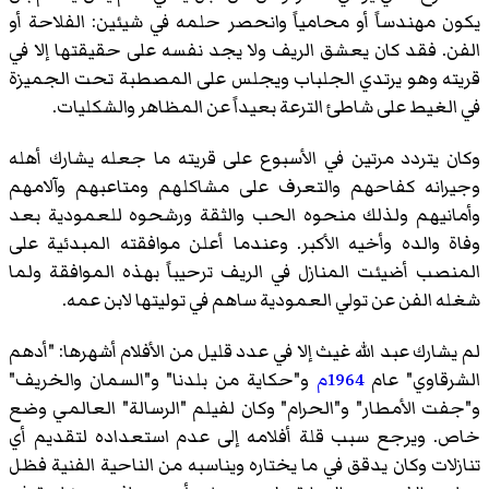
يكون مهندساً أو محامياً وانحصر حلمه في شيئين: الفلاحة أو
الفن. فقد كان يعشق الريف ولا يجد نفسه على حقيقتها إلا في
قريته وهو يرتدي الجلباب ويجلس على المصطبة تحت الجميزة
في الغيط على شاطئ الترعة بعيداً عن المظاهر والشكليات.
وكان يتردد مرتين في الأسبوع على قريته ما جعله يشارك أهله
وجيرانه كفاحهم والتعرف على مشاكلهم ومتاعبهم وآلامهم
وأمانيهم ولذلك منحوه الحب والثقة ورشحوه للعمودية بعد
وفاة والده وأخيه الأكبر. وعندما أعلن موافقته المبدئية على
المنصب أضيئت المنازل في الريف ترحيباً بهذه الموافقة ولما
شغله الفن عن تولي العمودية ساهم في توليتها لابن عمه.
لم يشارك عبد الله غيث إلا في عدد قليل من الأفلام أشهرها: "أدهم
الشرقاوي" عام
1964م
و"حكاية من بلدنا" و"السمان والخريف"
و"جفت الأمطار" و"الحرام" وكان لفيلم "الرسالة" العالمي وضع
خاص. ويرجع سبب قلة أفلامه إلى عدم استعداده لتقديم أي
تنازلات وكان يدقق في ما يختاره ويناسبه من الناحية الفنية فظل