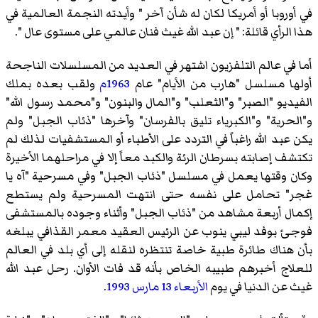
في أوروبا أو أمريكا لكان له شأن آخر " وأيدته النجمة العالمية في
هذا الرأي قائلة: " إن عبد الله غيث فنان عالمي على مستوى عال ".
أما في عالم التلفزيون اشتهر في العديد من المسلسلات الناجحة
أولها مسلسل "هارب من الأيام" عام
1963م
ولقب بعده بملك
الفيديو "الصبر" و"الثعلب" و"المال والبنون" و"محمد رسول الله"
و"الحرية" و"الكبرياء تليق بالفرسان" وآخرها "ذئاب الجبل" ولم
يكن عبد الله راغباً في التردد على الأطباء أو المستشفيات لذلك لم
تكتشف إصابته بسرطان الرئة والكبد معاً إلا في مراحلهما الأخيرة
وكان وقتها يعمل في مسلسل "ذئاب الجبل" وفي مسرحية "آه يا
غجر" تحامل على نفسه حتى انتهت المسرحية ولم يستطع
إكمال أربعة مشاهد من "ذئاب الجبل" وأثناء وجوده بالمستشفى
فوجئ بوفد ليبي ينوب عن الرئيس العقيد معمر القذافي يبلغه
بأن هناك طائرة طبية خاصة تنتظره لنقله إلى أي بلد في العالم
للعلاج أخبرهم طبيبه الخاص بأنه قد فات الأوان. رحل عبد الله
غيث عن الدنيا في يوم
الأربعاء
13 مارس
1993
.