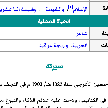
[1]
[1]
نة
الإسلام
،
والشيعة
،
وشيعة اثنا عشرية
الحياة العملية
نة
شاعر
ات
العربية
،
ولهجة عراقية
سيرته
ـ/ 1903 م في النجف والأعرجي نسبة إلى
ة في الكتاتيب، ولاحت عليه علائم الذكاء والنبوغ