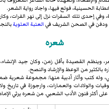
هتمام والإصغاء، وتعهده خاله الشاعر المعروف بال
خطابة الحسينية، فولع فيها، واجاد رواية الشعر.
ة، وفي إحدى تلك السفرات نزل إلى نهر الفرات، و
العتبة العلوية
بالنج
شعره
 وينظم القصيدة بأقل زمن، وكان جيد الإنشاء، سر
ه بالكثير من الوعظ والإرشاد والنصح.
وله كتب وآثار أدبية منها: مجموعة شعرية ضمنها 
ات والولادات والعمارات، وارجوزة في تاريخ ولاد
ل على أكثر فنون الأدب الشعبي. من شعره يرثي الإم