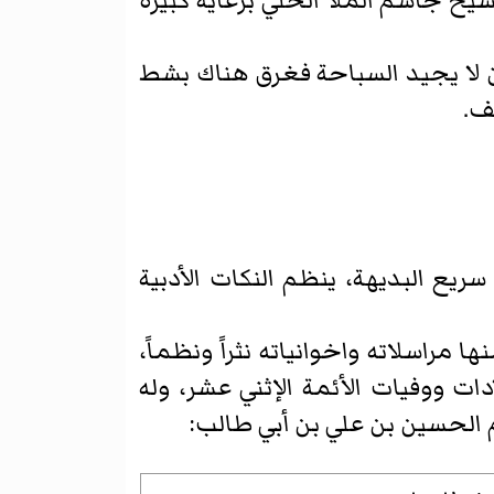
شيخ جاسم الملا الحلي برعاية كبيرة
كان لا يجيد السباحة فغرق هناك بشط
ف.
يع البديهة، ينظم النكات الأدبية
مراسلاته واخوانياته نثراً ونظماً،
ات ووفيات الأئمة الإثني عشر، وله
ام الحسين بن علي بن أبي طالب: