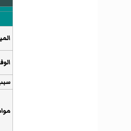
المي
الوف
سبب 
مواط