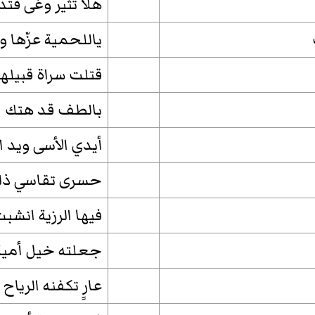
هلاّ تثير وغى فتد
ياللحمية عزّها و
قتلت سراة قبيلها
بالطف قد هتك ا
أيدي الأسى ويد 
حسرى تقاسي ذل
فيها الرزية انشب
جعلته خيل أمي
عارٍ تكفنه الرياح 