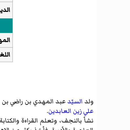
الديا
المه
اللغ
ولد
السيّد
عبد المهدي بن راضي بن حسين الأعرجي سنة 1322 ه
علي زين العابدين
.
نشأ بالنجف، وتعلم القراءة والكتاب