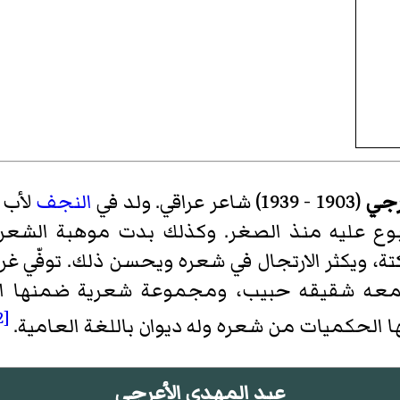
رجي
(1903 - 1939) شاعر عراقي. ولد في
النجف
لأب م
لنبوع عليه منذ الصغر. وكذلك بدت موهبة الشعر 
نكتة، ويكثر الارتجال في شعره ويحسن ذلك. توفّي 
ه شقيقه حبيب، ومجموعة شعرية ضمنها التوار
[2]
الحكميات من شعره وله ديوان باللغة العامية.
عبد المهدي الأعرجي