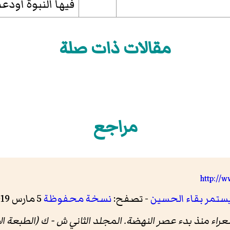
فيها النبوة أودع
مقالات ذات صلة
مراجع
http://
يستمر بقاء الحسين
- تصفح:
نسخة محفوظة
5 مارس 2019 على موقع واي باك مشين.
راء منذ بدء عصر النهضة
. المجلد الثاني ش - ك (الطبعة الأول