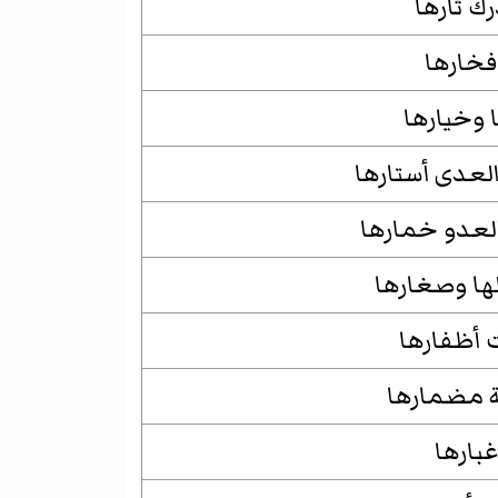
رك ثارها
فخارها
 وخيارها
لعدى أستارها
العدو خمارها
ها وصغارها
ت أظفارها
ة مضمارها
غبارها