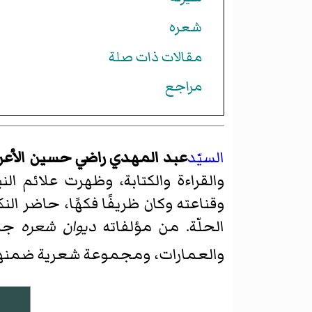
شعره
مقالات ذات صلة
مراجع
السيّد
عبد المهدي راضي حسين الأع
والقراءة والكتابة، وظهرت علائم ا
وقناعته وكان ظريفًا فكهًا، حاضر ال
الحلّة. من مؤلفاته
ديوان شعره
جمع
والعمارات، ومجموعة شعرية ضمنها 