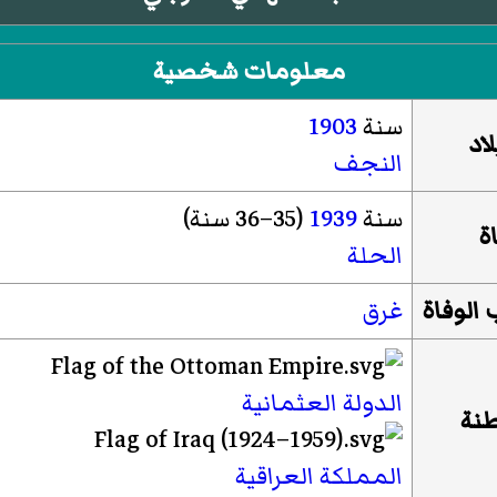
معلومات شخصية
سنة
1903
لاد
النجف
سنة
1939
(35–36 سنة)
اة
الحلة
الوفاة
غرق
الدولة العثمانية
نة
المملكة العراقية