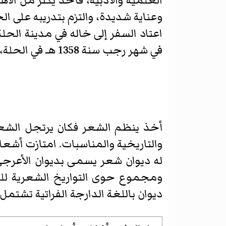
العلمية والأدبية، فأخذ يكثر من الا
وعناية شديدة، والتزم بتدريبه على ال
اعتاد السفر إلى خاله في مدينة الحل
في شهر رجب سنة 1358 هـ في الحلة، ودفن في الصحن الشريف في
أخذ ينظم الشعر فكان يرتجل الشعر،
والتاريخية والمناسبات. امتازت أشعار
له ديوان شعر يسمى بديوان الأعرجي، 
ومجموع حوى التواريخ الشعرية للوفي
ديوان باللغة الدارجة الفراتية تشتم