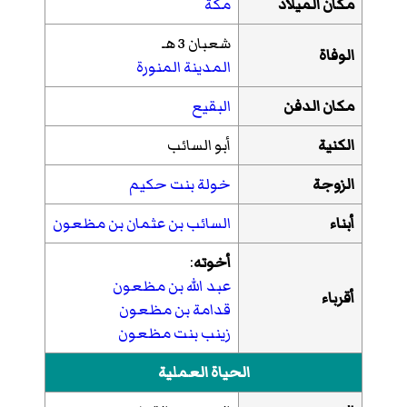
مكان الميلاد
مكة
شعبان 3 هـ
الوفاة
المدينة المنورة
مكان الدفن
البقيع
الكنية
أبو السائب
الزوجة
خولة بنت حكيم
أبناء
السائب بن عثمان بن مظعون
أخوته
:
عبد الله بن مظعون
أقرباء
قدامة بن مظعون
زينب بنت مظعون
الحياة العملية