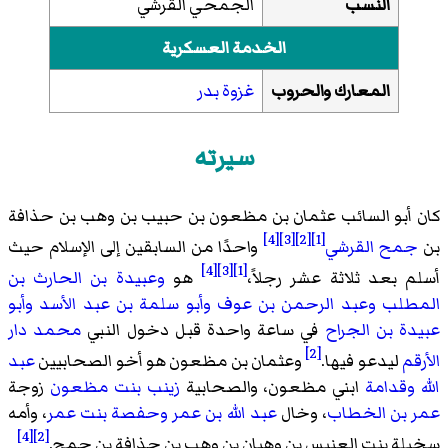
النسب
الجمحي القرشي
الخدمة العسكرية
المعارك والحروب
غزوة بدر
سيرته
كان أبو السائب عثمان بن مظعون بن حبيب بن وهب بن حذافة
[4]
[3]
[2]
[1]
بن
جمح
القرشي
واحدًا من السابقين إلى الإسلام حيث
[4]
[3]
[1]
أسلم بعد ثلاثة عشر رجلاً،
هو
وعبيدة بن الحارث بن
المطلب
وعبد الرحمن بن عوف
وأبو سلمة بن عبد الأسد
وأبو
عبيدة بن الجراح
في ساعة واحدة قبل دخول النبي
محمد
دار
[2]
الأرقم
ليدعو فيها.
وعثمان بن مظعون هو أخو الصحابيين
عبد
الله
وقدامة
ابني مظعون، والصحابية
زينب بنت مظعون
زوجة
عمر بن الخطاب
، وخال
عبد الله بن عمر
وحفصة بنت عمر
، وأمه
[4]
[2]
سخيلة بنت العنبس بن وهبان بن وهب بن حذافة بن جمح.