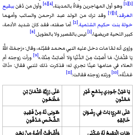
[6]
[4]
[5]
[1]
وهو أول المهاجرين وفاةً بالمدينة،
وأول من دُفن
ببقيع
[7]
[1]
الغرقد
،
وقد ترك من الولد عبد الرحمن والسائب وأمهما
[2]
خولة بنت حكيم السُلمية
.
أما صفته، فقد كان شديد الأدمة،
[8]
[1]
كبير اللحية عريضها،
ليس بالقصير ولا بالطويل.
ورُوى أنه لمّا مات دخل عليه النبي محمد فقبَّله، وقال: «
رَحِمَكَ اللَّهُ
[9]
يَا عُثْمَانُ، مَا أَصَبْتَ مِنَ الدُّنْيَا وَلا أَصَابَتْ مِنْكَ.
»
ورأت زوجته أم
العلاء في منامها عينًا تجري له؛ فذكرت ذلك للنبي فقال: «
ذَاكَ
[11]
[10]
عَمَلُهُ
»،
ورثته زوجته فقالت:
يَا عَيْنُ جُودِي بِدَمْعٍ غَيْرِ
عَلَى رَزِيَّةِ عُثْمَانَ بْنِ
مَمْنُونِ
مَظْعُونِ
عَلَى امْرِئٍ بَاتَ فِي رِضْوَانِ
طُوبَى لَهُ مِنْ فَقِيدِ
خَالِقِهِ
الشَّخْصِ مَدْفُونِ
طَابَ الْبَقِيعُ لَهُ سُكْنَى
وَأَشْرَقَتْ أَرْضُهُ مِنْ بَعْدِ