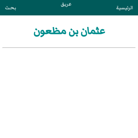
عريق
الرئيسية
بحث
عثمان بن مظعون