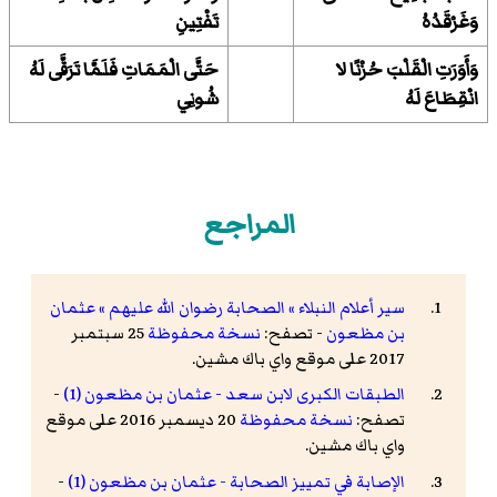
وَغَرْقَدُهُ
تَفْتِينِ
وَأَوَرَتِ الْقَلْبَ حُزْنًا لا
حَتَّى الْمَمَاتِ فَلَمَّا تَرَقَّى لَهُ
انْقِطَاعَ لَهُ
شُونِي
المراجع
سير أعلام النبلاء » الصحابة رضوان الله عليهم » عثمان
بن مظعون
- تصفح:
نسخة محفوظة
25 سبتمبر
2017 على موقع واي باك مشين.
الطبقات الكبرى لابن سعد - عثمان بن مظعون (1)
-
تصفح:
نسخة محفوظة
20 ديسمبر 2016 على موقع
واي باك مشين.
الإصابة في تمييز الصحابة - عثمان بن مظعون (1)
-