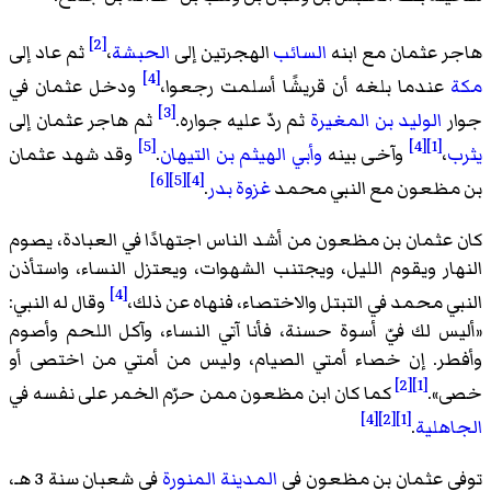
[2]
هاجر عثمان مع ابنه
السائب
الهجرتين إلى
الحبشة
،
ثم عاد إلى
[4]
مكة
عندما بلغه أن قريشًا أسلمت رجعوا،
ودخل عثمان في
[3]
جوار
الوليد بن المغيرة
ثم ردّ عليه جواره.
ثم هاجر عثمان إلى
[5]
[4]
[1]
يثرب
،
وآخى بينه
وأبي الهيثم بن التيهان
.
وقد شهد عثمان
[6]
[5]
[4]
بن مظعون مع النبي محمد
غزوة بدر
.
كان عثمان بن مظعون من أشد الناس اجتهادًا في العبادة، يصوم
النهار ويقوم الليل، ويجتنب الشهوات، ويعتزل النساء، واستأذن
[4]
النبي محمد في التبتل والاختصاء، فنهاه عن ذلك،
وقال له النبي:
«
أليس لك فيّ أسوة حسنة، فأنا آتي النساء، وآكل اللحم وأصوم
وأفطر. إن خصاء أمتي الصيام، وليس من أمتي من اختصى أو
[2]
[1]
خصى
».
كما كان ابن مظعون ممن حرّم الخمر على نفسه في
[4]
[2]
[1]
الجاهلية
.
توفي عثمان بن مظعون في
المدينة المنورة
في شعبان سنة 3 هـ،