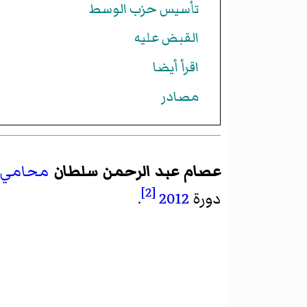
تأسيس حزب الوسط
القبض عليه
اقرأ أيضا
مصادر
عصام عبد الرحمن سلطان
محامي
[2]
دورة
2012
.