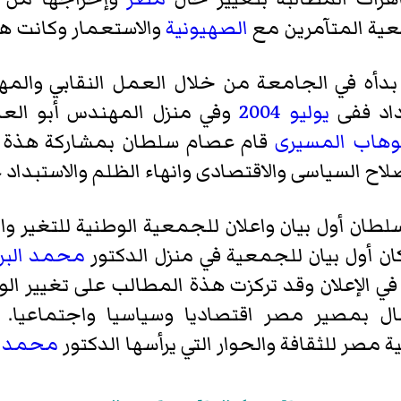
عية المتآمرين مع
الصهيونية
والاستعمار وكانت هذة
دأه في الجامعة من خلال العمل النقابي والم
داد ففى
يوليو
2004
وفي منزل المهندس
أبو الع
لوهاب المسيرى
قام عصام سلطان بمشاركة هذة ال
لاح السياسى والاقتصادى وانهاء الظلم والاستبداد
ان أول بيان واعلان للجمعية الوطنية للتغير وال
ن أول بيان للجمعية في منزل الدكتور
محمد البر
الإعلان وقد تركزت هذة المطالب على تغيير ال
مال بمصير مصر اقتصاديا وسياسيا واجتماعيا.
مصر للثقافة والحوار
التي يرأسها الدكتور
محمد س