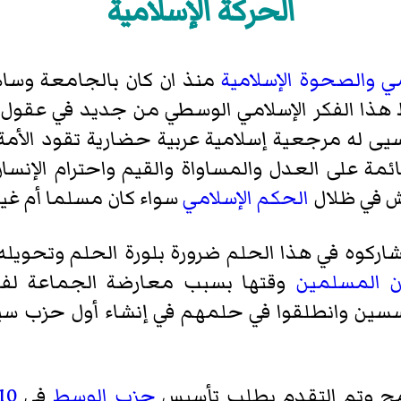
الحركة الإسلامية
مي
والصحوة الإسلامية
منذ ان كان بالجامعة وساه
 هذا الفكر الإسلامي الوسطي من جديد في عقول
له مرجعية إسلامية عربية حضارية تقود الأمة ال
قائمة على العدل والمساواة والقيم واحترام الإن
ش في ظلال
الحكم الإسلامي
سواء كان مسلما أم غير
اركوه في هذا الحلم ضرورة بلورة الحلم وتحويل
ن المسلمين
وقتها بسبب معارضة الجماعة لفك
مؤسسين وانطلقوا في حلمهم في إنشاء أول حزب س
مج وتم التقدم بطلب تأسيس
حزب الوسط
في
10 يناي