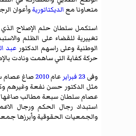
متعاونا مع
الديكتاتورية
وأعوان الرج
استكمل سلطان حلم الإصلاح الذي ب
تغييرية للقضاء على الظلم والاستب
الوطنية وعلى راسهم الدكتور
عبد ا
حركة كفاية التي ساهمت ونادت بالإص
وفى
23 فبراير
عام
2010
صاغ عصام سلط
مثل الدكتور حسن نفعة وغيرهم وكا
عصام سلطان سبعة مطالب صاغها في 
استبداد رجال الحكم ورجال الاع
والجمعيات الحقوقية وأبرزها
جمعية 