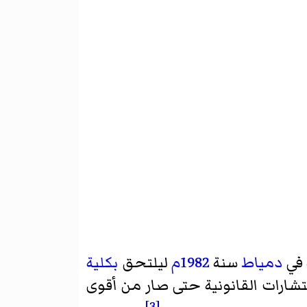
 في
دمياط
سنة
1982م
ليلتحق
بكلية
شارات القانونية حتى صار من أقوى
[3]