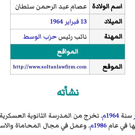
اسم الولادة
عصام عبد الرحمن سلطان
الميلاد
13 فبراير
1964
المهنة
نائب رئيس
حزب الوسط
المواقع
الموقع
http://www.soltanlawfirm.com
نشأته
سنة
1964م
. تخرج من المدرسة الثانوية العسكرية
ا في عام
1986م
. وعمل في مجال المحاماة والاست