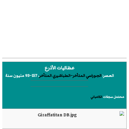
عظائيات الأذرع
العصر:
الجوراسي المتأخر
–الطباشيري المتأخر
، 157–93 مليون سنة
محتمل سجلات
الكامباني