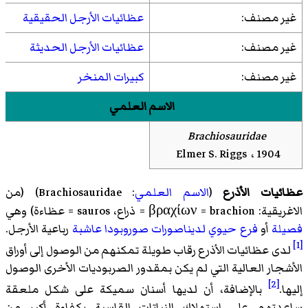
غير مصنف:
عظائيات الأرجل الحقيقية
غير مصنف:
عظائيات الأرجل الحديثة
غير مصنف:
كبيرات المنخر
الاسم العلمي
Brachiosauridae
Elmer S. Riggs ، 1904
عظائيات الأذرع
(
الاسم العلمي
:
Brachiosauridae
) (من
الاغريقية: βραχίων = brachion = ذراع، sauros = عظاءة) وهي
فصيلة
أو
فرع حيوي
لديناصورات
صوروبودا
عاشبة
رباعية الأرجل.
[1]
لدى عظائيات الأذرع رقاب طويلة تمكنهم من الوصول إلى أوراق
الأشجار العالية التي لم يكن بمقدور الصربوديات الأخرى الوصول
[2]
إليها.
بالإضافة، أن لديها أسنان سميكة على شكل ملعقة
ساعدتهم على استهلاك النباتات القاسية بكفاءة أكبر من