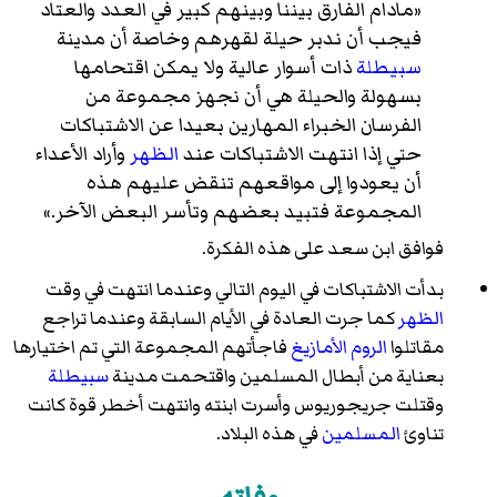
«مادام الفارق بيننا وبينهم كبير في العدد والعتاد
فيجب أن ندبر حيلة لقهرهم وخاصة أن مدينة
سبيطلة
ذات أسوار عالية ولا يمكن اقتحامها
بسهولة والحيلة هي أن نجهز مجموعة من
الفرسان الخبراء المهارين بعيدا عن الاشتباكات
حتي إذا انتهت الاشتباكات عند
الظهر
وأراد الأعداء
أن يعودوا إلى مواقعهم تنقض عليهم هذه
المجموعة فتبيد بعضهم وتأسر البعض الآخر.»
فوافق ابن سعد على هذه الفكرة.
بدأت الاشتباكات في اليوم التالي وعندما انتهت في وقت
الظهر
كما جرت العادة في الأيام السابقة وعندما تراجع
مقاتلوا
الروم
الأمازيغ
فاجأتهم المجموعة التي تم اختيارها
بعناية من أبطال المسلمين واقتحمت مدينة
سبيطلة
وقتلت جريجوريوس وأسرت ابنته وانتهت أخطر قوة كانت
تناوئ
المسلمين
في هذه البلاد.