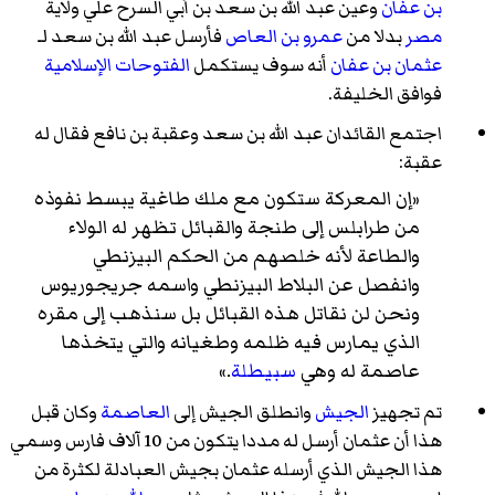
بن عفان
وعين عبد الله بن سعد بن أبي السرح علي ولاية
مصر
بدلا من
عمرو بن العاص
فأرسل عبد الله بن سعد لـ
عثمان بن عفان
أنه سوف يستكمل
الفتوحات الإسلامية
فوافق الخليفة.
اجتمع القائدان عبد الله بن سعد وعقبة بن نافع فقال له
عقبة:
«إن المعركة ستكون مع ملك طاغية يبسط نفوذه
من طرابلس إلى طنجة والقبائل تظهر له الولاء
والطاعة لأنه خلصهم من الحكم البيزنطي
وانفصل عن البلاط البيزنطي واسمه جريجوريوس
ونحن لن نقاتل هذه القبائل بل سنذهب إلى مقره
الذي يمارس فيه ظلمه وطغيانه والتي يتخذها
عاصمة له وهي
سبيطلة
.»
تم تجهيز
الجيش
وانطلق الجيش إلى
العاصمة
وكان قبل
هذا أن عثمان أرسل له مددا يتكون من 10 آلاف فارس وسمي
هذا الجيش الذي أرسله عثمان بجيش العبادلة لكثرة من