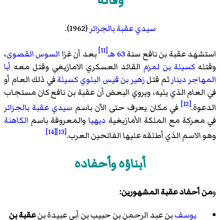
وفاته
سيدي عقبة
بالجزائر
(1962).
[11]
استشهد عقبة بن نافع سنة
63 هـ
بعد أن غزا
السوس القصوى
،
وقتله
كسيلة بن لمزم
القائد العسكري الامازيغي وقتل معه
أبا
المهاجر دينار
ثم قتل
زهير بن قيس البلوي
كسيلة
في ذلك العام أو
في العام الذي يليه، ويروي البعض أن عقبة بن نافع كان مستجاب
[12]
الدعوة.
في مكان يعرف حتى الآن باسم
سيدي عقبة
بالجزائر
في معركة مع الملكة الأمازيغية
ديهيا
والمعروفة باسم
الكاهنة
[14]
[13]
وهو الاسم الذي أطلقه عليها الفاتحين العرب.
أبناؤه وأحفاده
و
من أحفاد عقبة المشهورين:
يوسف
بن عبد الرحمن بن حبيب بن أبي عبيدة بن
عقبة بن