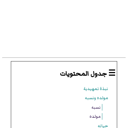
☰ جدول المحتويات
نبذة تمهيدية
مولده ونسبه
نسبه
مولده
حياته