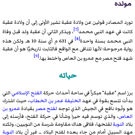
مولده
تورد المصادر قولين عن ولادة عقبة تشير الأولى إلى أن ولادة عقبة
[7]
كانت في عهد النبي محمد
، ويذكر الثاني أن عقبة ولد قبل وفاة
[8]
النبي محمد بسنة واحدة
في 631 م أي سنة 10 هـ ولكن هذه
رواية مرجوحة؛ لأنها تتنافى مع الواقع فالثابت تاريخيًّا هو أن عقبة
[9]
شهد فتح مصر مع عمرو بن العاص واختط بها.
حياته
برز اسم "عقبة" مبكراً في ساحة أحداث حركة
الفتح الإسلامي
التي
بدأت تتسع بقوة في عهد
الخليفة
عمر بن الخطاب
، حيث اشترك
هو وأبوه نافع في الجيش الذي توجه
لفتح مصر
بقيادة
عمرو بن
العاص
، والذي توسم فيه خيرا وشأنا في حركة الفتح، فأرسله إلى
بلاد
النوبة
لفتحها، فلاقى هناك مقاومة شرسة من النوبيين، ولكنه
مهد السبيل أمام من جاء بعده لفتح البلاد ــ غير أن بلاد
النوبة