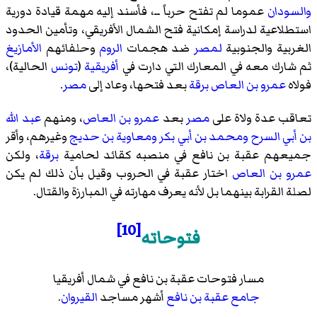
والسودان
عموما لم تفتح حرباً ــ، فأسند إليه مهمة قيادة دورية
استطلاعية لدراسة إمكانية فتح الشمال الأفريقي، وتأمين الحدود
الغربية والجنوبية
لمصر
ضد هجمات
الروم
وحلفائهم
الأمازيغ
ثم شارك معه في المعارك التي دارت في
أفريقية
(
تونس
الحالية)،
فولاه
عمرو بن العاص
برقة
بعد فتحها، وعاد إلى
مصر
.
تعاقب عدة ولاة على
مصر
بعد
عمرو بن العاص
، ومنهم
عبد الله
بن أبي السرح
ومحمد بن أبي بكر
ومعاوية بن حديج
وغيرهم، وأقر
جميعهم عقبة بن نافع في منصبه كقائد لحامية
برقة
، ولكن
عمرو بن العاص
اختار عقبة في الحروب وقيل بأن ذلك لم يكن
لصلة القرابة بينهما بل لأنه يعرف مهارته في المبارزة والقتال.
[10]
فتوحاته
مسار فتوحات عقبة بن نافع في شمال أفريقيا
جامع عقبة بن نافع
أشهر مساجد
القيروان
.