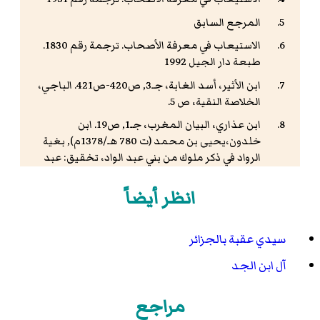
المرجع السابق
الاستيعاب في معرفة الأصحاب. ترجمة رقم 1830.
طبعة دار الجيل 1992
ابن الأثير، أسد الغابة، جـ3, ص420-ص421. الباجي،
الخلاصة النقية، ص 5.
ابن عذاري، البيان المغرب، جـ1, ص19. ابن
خلدون،يحيى بن محمد (ت 780 هـ/1378م), بغية
الرواد في ذكر ملوك من بني عبد الواد، تخقيق: عبد
الحميد حاجيات، المكتبة الطنية، الجزائر, 1980,ص
165.
انظر أيضاً
ابن عبد الحكم ، فتوح مصر وأخبارها ، ص 92-93, 98-
99 . الذهبي سير أعلام النبلاء، جـ3,ص533. الذهبي،
سيدي عقبة بالجزائر
تجريد أسماء الصحابة، جـ1,ص384. ابن تغري بردي،
النجوم الزاهرة، جـ1, ص20-21. المقريزي، أحمد بن
آل ابن الجد
علي (ت845هـ/1441م) المواعظ والاعتبار بذكر الخطط
والآثار، المعروف بالخطط المقريزية (ج2), دار
مراجع
صادر،بيروت، دون تاريخ، جـ1, ص295.