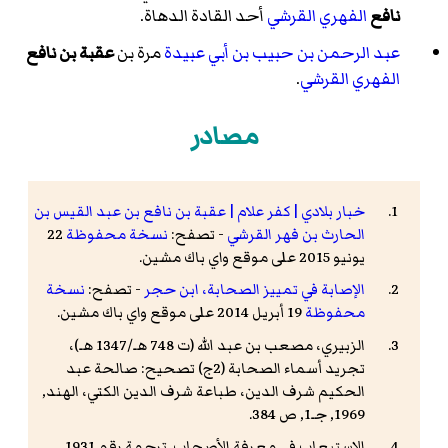
نافع
الفهري
القرشي
أحد القادة الدهاة.
عبد الرحمن بن حبيب بن أبي عبيدة
مرة بن
عقبة بن نافع
الفهري
القرشي
.
مصادر
خبار بلادي | كفر علام | عقبة بن نافع بن عبد القيس بن
الحارث بن فهر القرشي
- تصفح:
نسخة محفوظة
22
يونيو 2015 على موقع واي باك مشين.
الإصابة في تمييز الصحابة، ابن حجر
- تصفح:
نسخة
محفوظة
19 أبريل 2014 على موقع واي باك مشين.
الزبيري، مصعب بن عبد الله (ت 748 هـ/1347 هـ)،
تجريد أسماء الصحابة (2ج) تصحيح: صالحة عبد
الحكيم شرف الدين، طباعة شرف الدين الكتي، الهند,
1969, جـ1, ص 384.
الاستيعاب في معرفة الأصحاب. ترجمة رقم 1931