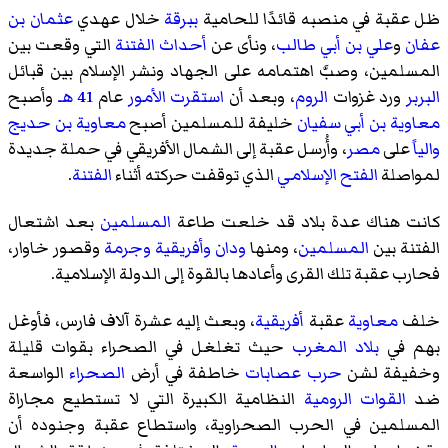
ظل عقبة في منصبه قائدًا للحامية
ببرقة
خلال عهدي
عثمان بن
عفان
و
علي بن أبي طالب
، ونأى عن
أحداث الفتنة
التي وقعت بين
المسلمين، وصبَّ اهتمامه على الجهاد ونشر الإسلام بين قبائل
البربر
ورد غزوات
الروم
، وبعد أن
استقرت الأمور
عام
41 هـ
وأصبح
معاوية بن أبي سفيان
خليفة للمسلمين أصبح
معاوية بن حديج
والياً
على
مصر
، وأُرسل عقبة إلى الشمال الأفريقي في حملة جديدة
لمواصلة
الفتح الإسلامي
الذي توقفت حركته أثناء
الفتنة
.
كانت هناك عدة بلاد قد خلعت طاعة
المسلمين
بعد اشتعال
الفتنة بين
المسلمين
، ومنها
ودان
وأفريقية
وجرمة
وقصور خاوار
،
فحارب عقبة تلك القرى وأعادها بالقوة إلى الدولة الإسلامية.
خلف
معاوية
عقبة
أفريقية
، وبعث إليه عشرة آلاف فارس، فأوغل
بهم في
بلاد المغرب
حيث تغلغل في الصحراء بقوات قليلة
وخفيفة لشن
حرب عصابات
خاطفة في أرض
الصحراء
الواسعة
ضد
القوات الرومية
النظامية الكبيرة التي لا تستطيع مجاراة
المسلمين في الحرب الصحراوية، واستطاع عقبة وجنوده أن