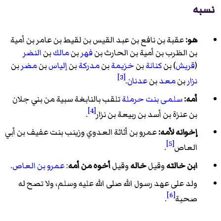
نسبه
هو:
عقبة بن نافع بن عبد القيس بن لقيط بن عامر بن أمية
بن الظرب بن أمية بن الحارث بن
فهر
بن
مالك
بن
النضر
(
قريش
) بن
كنانة
بن
خزيمة
بن
مدركة
بن
إلياس
بن
مضر
بن
[3]
نزار
بن
معد
بن
عدنان
.
أمه:
سلمى بنت حرملة
تلقب بالنابغة سبية من بني جلان
[4]
بن عنزة بن أسد بن ربيعة بن نزار
.
إخوانه لأمه:
عمرو بن أثاثة العدوي وزينب بنت عفيف بن أبي
[5]
العاص
.
ابن خالته
وقيل
خاله
وقيل
أخوه من أمه
:
عمرو بن العاص
.
ولد على عهد رسول الله صلى الله عليه وسلم، ولا تصح له
[6]
صحبة
.