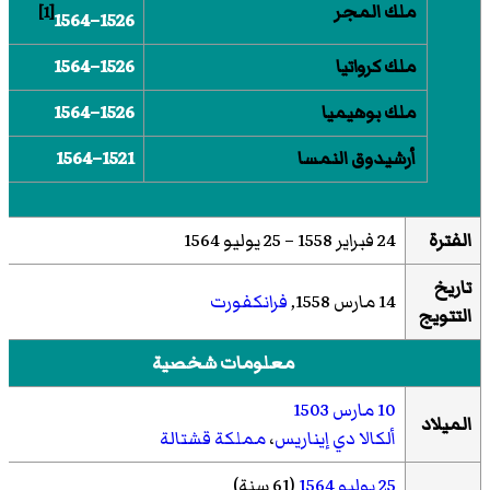
ملك المجر
[1]
1526–1564
ملك كرواتيا
1526–1564
ملك بوهيميا
1526–1564
أرشيدوق النمسا
1521–1564
الفترة
24 فبراير 1558 –
25 يوليو 1564
تاريخ
14 مارس 1558,
فرانكفورت
التتويج
معلومات شخصية
10 مارس
1503
الميلاد
ألكالا دي إيناريس
،
مملكة قشتالة
25 يوليو
1564
(61 سنة)