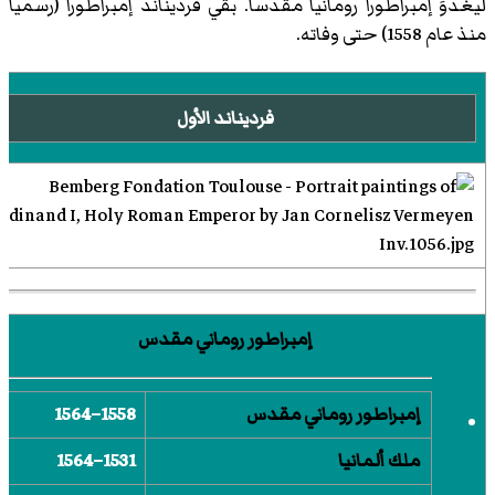
ليغدوَ إمبراطوراً رومانياً مقدساً. بقي فرديناند إمبراطوراً (رسمياً
منذ عام 1558) حتى وفاته.
فرديناند الأول
إمبراطور روماني مقدس
إمبراطور روماني مقدس
1558–1564
ملك ألمانيا
1531–1564