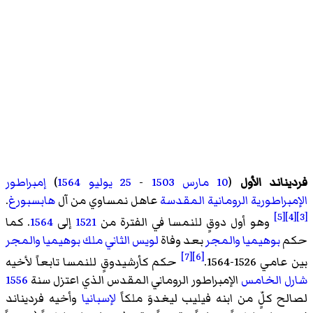
فرديناند الأول
(
10 مارس
1503
-
25 يوليو
1564
)
إمبراطور
الإمبراطورية الرومانية المقدسة
عاهل نمساوي من آل
هابسبورغ
.
[5]
[4]
[3]
وهو أول دوقٍ للنمسا في الفترة من
1521
إلى
1564
. كما
حكم
بوهيميا
والمجر
بعد وفاة
لويس الثاني ملك بوهيميا والمجر
[7]
[6]
بين عامي 1526-1564.
حكم كأرشيدوقٍ للنمسا تابعاً لأخيه
شارل الخامس
الإمبراطور الروماني المقدس الذي اعتزل سنة
1556
لصالح كلٍّ من ابنه فيليب ليغدوَ ملكاً
لإسبانيا
وأخيه فرديناند