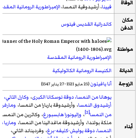
الوفاة
فيينا
،
أرشيدوقية النمسا
،
الإمبراطورية الرومانية المقدس
مكان
كاتدرائية القديس فيتوس
الدفن
مواطنة
الإمبراطورية الرومانية المقدسة
الديانة
الكنيسة الرومانية الكاثوليكية
الزوجة
آنا ياغيلون
(25 مايو 1521–27 يناير 1547)
يوهانا من النمسا، دوقة توسكانا الكبرى
،
وكارل الثاني،
أرشيدوق النمسا
، وأرشيدوقة باربارا من النمسا،
ومارغري
[2]
من النمسا
،
وإليونورا هابسبورغ
، وكاثرين من النمسا،
ملكة بولندا، وأرشيدوقة ماغدالينا من النمسا،
وماريا م
أبناء
النمسا، دوقة يوليش-كليفه-برغ
، وفرديناند الثاني،