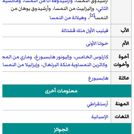
أرشيدوق النمسا،
وأرشيدوقة آنا من النمسا
،
وماكسيملي
الثاني
، وإليزابيث من النمسا، وأرشيدوق يوهان من
[2]
النمسا
،
وهيلانة من النمسا
الأب
فيليب الأول ملك قشتالة
الأم
خوانا الأولى
أخوة
كارلوس الخامس
،
وإليونور هابسبورغ
،
وماري من المجر
وأخوات
وكاثرين النمساوية ملكة البرتغال
،
وإيزابيلا من النمسا
عائلة
هابسبورغ
معلومات أخرى
المهنة
أرستقراطي
اللغات
الإسبانية
الجوائز