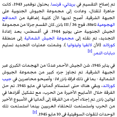
تم إصلاح التقسيم في
بريتاني، فرنسا
. بحلول نوفمبر 1943، كانت
جاهزة للقتال، وعادت إلى مجموعة الجيوش الجنوبية على
الجبهة الشرقية. أصبح لديها الآن كتيبة إضافية من
المدافع
الهجومية
StuG، فوج III / 36
بانزر
. كان القسم جزءًا من مجموعة
الجيش الجنوبية حتى يونيو 1944. في أغسطس، بعد إعادة
التجديد، تم نقله إلى
مجموعة الجيش الشمالية
إلى منطقة
كورلاند
(الآن
لاتفيا
وليتوانيا
). وشملت عمليات التجديد تسليم
[2]
دبابات النمر
.
في يناير 1945، شن الجيش الأحمر عددًا من الهجمات الكبرى عبر
الجبهة الشرقية. تم تجاوز جزء كبير من مجموعة الجيوش
الشمالية - بما في ذلك
فرقة
بانزر 14
- وأصبحو محاصرين في
جيب
كورلاند
، وبقي هناك حتى استسلام ألمانيا في مايو 1945. تم حل
الفرقة خلال الأسابيع الأخيرة من الحرب، مع تشكيل أفرادها في
لوائين
بانزر
. تم إجلاء أجزاء من الفرقة إلى ألمانيا في الأسبوع الأخير
من الحرب واستسلمت للحلفاء الغربيين بينما استسلمت تلك
[2]
الوحدات للقوات السوفيتية في 10 مايو 1945.