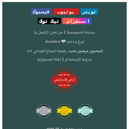
تويتر
يوتيوب
فيسبوك
انستقرام
تيك توك
سياسة الخصوصية
|
من نحن
|
إتصل بنا
تبرع و دعم ❤️ donation
المحتوى مرخص تحت
رخصة المشاع الإبداعي 3.0
شروط الإستخدام
|
إخلاء المسؤولية
موسوعة عريق @ 2026