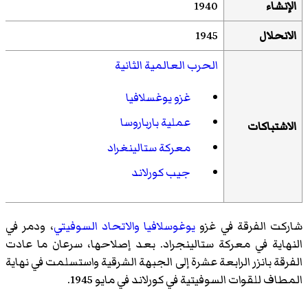
الإنشاء
1940
الانحلال
1945
الحرب العالمية الثانية
غزو يوغسلافيا
عملية بارباروسا
الاشتباكات
معركة ستالينغراد
جيب كورلاند
شاركت الفرقة في غزو
يوغوسلافيا
والاتحاد السوفيتي
، ودمر في
النهاية في معركة ستالينجراد. بعد إصلاحها، سرعان ما عادت
الفرقة بانزر الرابعة عشرة إلى الجبهة الشرقية واستسلمت في نهاية
المطاف للقوات السوفيتية في كورلاند في مايو 1945.