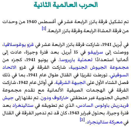
الحرب العالمية الثانية
تم تشكيل فرقة بانزر الرابعة عشر في أغسطس 1940 من وحدات
[1]
من
فرقة المشاة
الرابعة
وفرقة بانزر الرابعة
.
في أبريل 1941، شاركت فرقة بانزر الرابعة عشر في
غزو يوغوسلافيا
،
ووصلت إلى
سراييفو
في 15 أبريل. بعد فترة وجيزة، عادت إلى
ألمانيا استعدادًا
لعملية باربروسا
. في يونيو 1941، كجزء من
مجموعة الجيوش الجنوبية
، شاركت الفرقة في غزو
الاتحاد
السوفيتي
. تورطت تقريبًا في القتال طوال عام 1941، بما في ذلك
فصل الشتاء الأول على
الجبهة الشرقية
. في أوائل عام 1942، شاركت
الفرقة في الهجمات الصيفية الألمانية مع تقدم مجموعة
الجيش الجنوبية عبر منطقتي
خاركوف
ودون
. تم نقلها إلى
جيش
فريدريش باولوس
السادس
، الذي تم تطويقه في
ستالينغراد
بعد
فترة وجيزة. بحلول فبراير 1943، كان قد تم تدمير الفرقة في القتال
[2]
في
معركة ستالينجراد
.