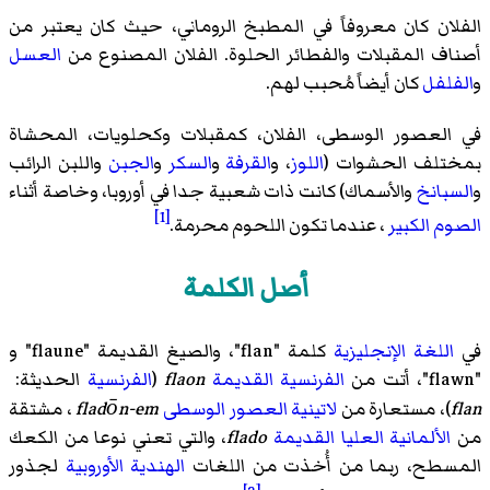
الفلان كان معروفاً في المطبخ الروماني، حيث كان يعتبر من
أصناف المقبلات والفطائر الحلوة. الفلان المصنوع من
العسل
و
الفلفل
كان أيضاً مُحبب لهم.
في العصور الوسطى، الفلان، كمقبلات وكحلويات، المحشاة
بمختلف الحشوات (
اللوز
، و
القرفة
و
السكر
و
الجبن
واللبن الرائب
و
السبانخ
والأسماك) كانت ذات شعبية جدا في أوروبا، وخاصة أثناء
[1]
الصوم الكبير
، عندما تكون اللحوم محرمة.
أصل الكلمة
في
اللغة الإنجليزية
كلمة "flan"، والصيغ القديمة "flaune" و
"flawn"، أتت من
الفرنسية القديمة
flaon
(
الفرنسية
الحديثة:
flan
)، مستعارة من
لاتينية العصور الوسطى
fladōn-em
، مشتقة
من
الألمانية العليا القديمة
flado
، والتي تعني نوعا من الكعك
المسطح، ربما من أُخذت من اللغات
الهندية الأوروبية
لجذور