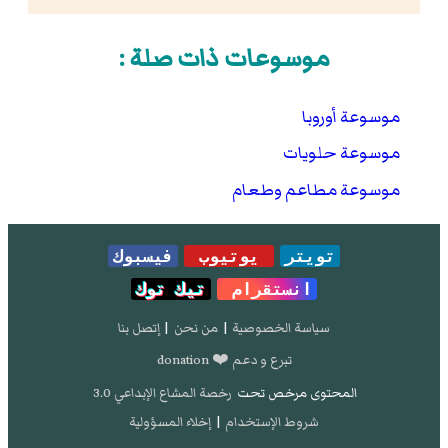
موسوعات ذات صلة :
موسوعة أوروبا
موسوعة حلويات
موسوعة مطاعم وطعام
تويتر
يوتيوب
فيسبوك
انستقرام
تيك توك
سياسة الخصوصية
|
من نحن
|
إتصل بنا
تبرع و دعم ❤️ donation
المحتوى مرخص تحت
رخصة المشاع الإبداعي 3.0
شروط الإستخدام
|
إخلاء المسؤولية