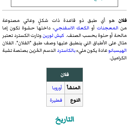
فلان
هو أي طبق ذو قاعدة ذات شكلٍ وعائي مصنوعة
من
المعجنات
أو
الكعك الاسفنجي
، داخلها حشوة تكون إما
مالحة أو حلوة بحسب الصنف.
كيش لورين
وتارت الكسترد تعتبر
مثال على الأطباق التي ينطبق عليها وصف طبق "الفلان". الفلان
الهيسبانو
عادة يكون مليء
بالكاسترد
الدسم المُزين بصلصة تشبة
الكراميل.
فلان
المنشأ
أوروبا
النوع
فطيرة
التاريخ