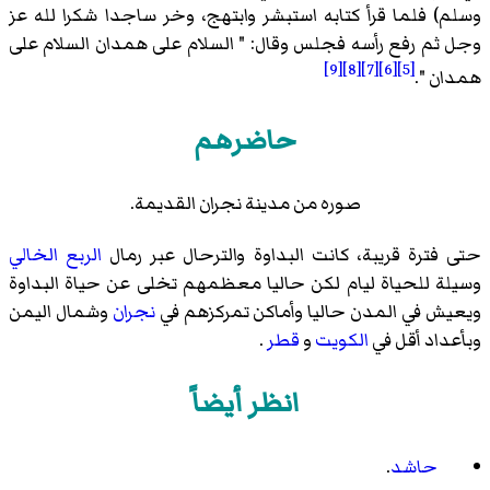
وسلم) فلما قرأ كتابه استبشر وابتهج، وخر ساجدا شكرا لله عز
وجل ثم رفع رأسه فجلس وقال: " السلام على همدان السلام على
[9]
[8]
[7]
[6]
[5]
همدان ".
حاضرهم
صوره من مدينة نجران القديمة.
حتى فترة قريبة، كانت البداوة والترحال عبر رمال
الربع الخالي
وسيلة للحياة ليام لكن حاليا معظمهم تخلى عن حياة البداوة
ويعيش في المدن حاليا وأماكن تمركزهم في
نجران
وشمال اليمن
وبأعداد أقل في
الكويت
و
قطر
.
انظر أيضاً
حاشد
.