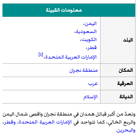
معلومات القبيلة
اليمن
،
السعودية
،
الكويت
،
البلد
قطر
،
[1]
الإمارات العربية المتحدة
،
المكان
منطقة نجران
العرقية
عرب
الديانة
الإسلام
وتعدّ من أكبر قبائل همدان في منطقة نجران واقصى شمال اليمن
والربع الخالي، كما تتواجد في
الإمارات العربية المتحدة
،
وقطر
،
والبحرين
.