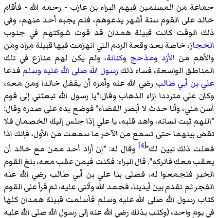
جماعة من المسلمين فيهم البراء بن عازب - رحمه الله - فأقام
خالد على القوم ستة أشهر يدعوهم، فلم يجبه أحد منهم، وفي
ذلك الوقت كانت قبيلة همدان قد قوت شوكتهم في جنوب
الحجاز
، خاصة بعد وقعة الردم التي انهزمت فيها قبيلة مراد ومن
والأهم من
الأزد
و
مذحج
و
كنانة
، ولم يكن لهم منازع في تلك
المناطق الواسعة، فساء ذلك
رسول الله صلى الله عليه وسلم
فدعا
علي بن أبي طالب
رضي الله عنه وأمره أن يقفل خالدا ومن معه،
وكان علي مترددا إزاء الذهاب وقال:"يا رسول الله تبعثني إلى قوم
أسن مني، وأنا حدث لا أبصر القضاء" فوضع يده على صدره وقال:
"اللهم ثبت لسانه، واهد قلبه، يا علي إذا جلس إليك الخصمان فلا
تقض بينهما حتى تسمع من الآخر ما سمعت من الأول، فإنك إذا
[4]
فعلت ذلك تبين لك"
وقال له: "إن أراد أحد ممن مع خالد أن
يعقب معك فاتركه". قال البراء: فكنت فيمن عقب معه، بلغ القوم
الخبر فتجمعوا له، فصلى بنا علي بن أبي طالب رضي الله عنه
الفجر ثم تقدم بين أيدينا، فحمد الله وأثنى عليه، ثم قرأ على القوم
كتاب رسول الله صلى الله عليه وسلم فأسلمت قبيلة همدان كلها
في يوم واحد، (وكتب بذلك رضي الله عنه إلى رسول الله صلى الله عليه