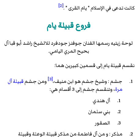
[2]
كانت تدعى في الإسلام " يام القرى " .
فروع قبيلة يام
لوحة زيتيه رسمها الفنان جوفنز جودفرد
للالشيخ راشد أبو قبا
آل
بحيح المري اليامي.
نقسم قبيلة يام إلى قسمين كبيرين هما:
[3]
جشم : وشيخ جشم هو ابن منيف،
ومن جشم
قبيلة آل
مرة
، وتنقسم جشم إلى 3 أقسام هي:
آل هندي
بني سلمان
الصقور
مذكر : و من آل فاطمة من مذكر قبيلة الوعلة وقبيلة