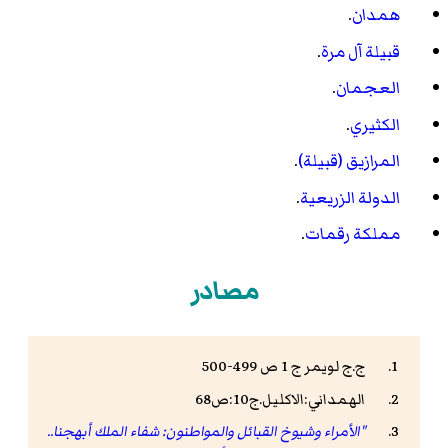
همدان
.
قبيلة آل مرة
.
العجمان
.
الكثيري
.
المرازيق (قبيلة)
.
الدولة الزريعية
.
مملكة رقمات
.
مصادر
ج.ج لويمر ج 1 ص 499-500
الهمداني:الاكليل.ج10:ص68
"الأمراء وشيوخ القبائل والمواطنون: شفاء الملك أبهجنا..