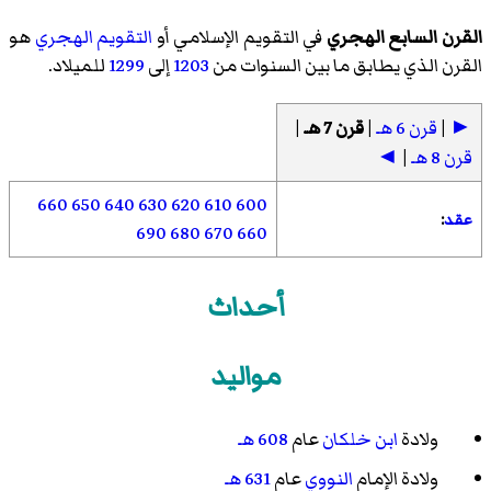
القرن السابع الهجري
في التقويم الإسلامي أو
التقويم الهجري
هو
القرن الذي يطابق ما بين السنوات من
1203
إلى
1299
للميلاد.
►
|
قرن 6 هـ
|
قرن 7 هـ
|
قرن 8 هـ
|
◄
660
650
640
630
620
610
600
عقد
:
690
680
670
660
أحداث
مواليد
ولادة
ابن خلكان
عام
608 هـ
ولادة الإمام
النووي
عام
631 هـ