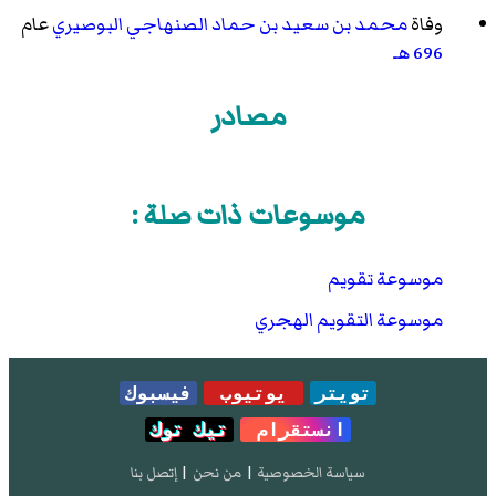
وفاة
محمد بن سعيد بن حماد الصنهاجي البوصيري
عام
696 هـ
مصادر
موسوعات ذات صلة :
موسوعة تقويم
موسوعة التقويم الهجري
تويتر
يوتيوب
فيسبوك
انستقرام
تيك توك
سياسة الخصوصية
|
من نحن
|
إتصل بنا