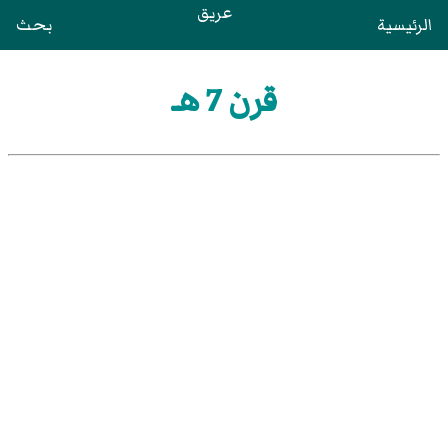
عريق
الرئيسية
بحث
قرن 7 هـ