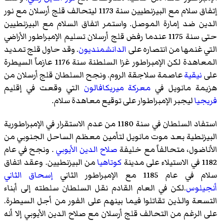
إتفاق سلام مع البيزنطيين سنة 1173 ليتحالف قلج أرسلان مع نور
الدين ضد إمارة الموصل. واستمر اتفاق السلام مع البيزنطيين
حتى سنة 1175 عندما رفض قلج أرسلان تسليم الإمبراطور الأراضي
التي غنمها من انتصاره على
الدانشمنديون
. وقد حاول قلج تمديد
المعاهدة لكن الإمبراطور غزا السلطنة سنة 1176 عازماً السيطرة
على
نيقية
عاصمة سلاجقة الروم. ونجح السلطان قلج أرسلان من
هزيمة مانويل في
معركة ميريكافالون
التي وقعت في إقليم
فريجيا
ليجبر الإمبراطوار على توقيع معاهدة سلام.
استفاد السلطان في سنة 1180 من عدم الاستقرار في الإمبراطورية
البيزنطية بعد موت مانويل لتأمين معظم الساحل الجنوبي من
الأناضول، متحالفاً مع خليفة
صلاح الدين الأيوبي
. ونجح في عام
1182 في الاستيلاء على مدينة
كوتاهيا
من البيزنطيين. وعقد اتفاق
سلام في عام 1185 مع الإمبراطور الثاني
إسحاق الثاني
أنجيلوس
.لكن في العام القادم نقل السلطان سلطته إلى أبناء
التسعة والذين تقاتلوا فيما بينهم على الفور من أجل السيطرة.
على الرغم من التحالف قلج أرسلان مع صلاح الدين الأيوبي إلا أنه