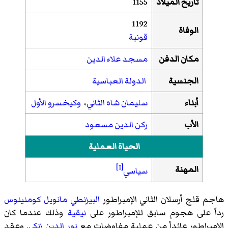
تاريخ الميلاد
1155
1192
الوفاة
قونية
مكان الدفن
مسجد علاء الدين
الجنسية
الدولة العباسية
أبناء
سليمان شاه الثاني
،
وكيخسرو الأول
الأب
ركن الدين مسعود
الحياة العملية
[1]
المهنة
سياسي
هاجم قلج أرسلان الثاني الإمبراطور
البيزنطي
مانويل كومنينوس
رداً على هجوم سابق للإمبراطور على
نيقية
وذلك عندما كان
الإمبراطور عائداً من عملية مفاوضات مع
نور الدين زنكي
. وعقد