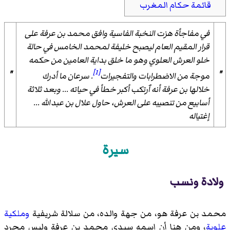
قائمة حكام المغرب
في مفاجأة هزت النخبة الفاسية وافق محمد بن عرفة على
قرار المقيم العام ليصبح خليفة لمحمد الخامس في حالة
خلو العرش العلوي وهو ما خلق بداية العامين من حكمه
[1]
"
"
موجة من الاضطرابات والتفجيرات
. سرعان ما أدرك
خلالها بن عرفة أنه ٱرتكب أكبر خطأ في حياته ... وبعد ثلاثة
أسابيع من تنصيبه على العرش، حاول علال بن عبدالله ...
إغتياله
سيرة
ولادة ونسب
محمد بن عرفة هو، من جهة والده، من سلالة شريفية
وملكية
علوية
، ومن هنا أن اسمه سيدي محمد بن عرفة وليس مجرد