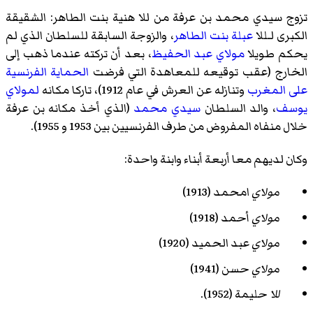
تزوج سيدي محمد بن عرفة من للا هنية بنت الطاهر: الشقيقة
الكبرى لـللا
عبلة بنت الطاهر
، والزوجة السابقة للسلطان الذي لم
يحكم طويلا
مولاي عبد الحفيظ
، بعد أن تركته عندما ذهب إلى
الخارج (عقب توقيعه للمعاهدة التي فرضت
الحماية الفرنسية
على المغرب
وتنازله عن العرش في عام 1912)، تاركا مكانه
لمولاي
يوسف
، والد السلطان
سيدي محمد
(الذي أخذ مكانه بن عرفة
خلال منفاه المفروض من طرف الفرنسيين بين 1953 و 1955).
وكان لديهم معا أربعة أبناء وابنة واحدة:
مولاي
امحمد (1913)
مولاي
أحمد (1918)
مولاي
عبد الحميد (1920)
مولاي
حسن (1941)
للا
حليمة (1952).