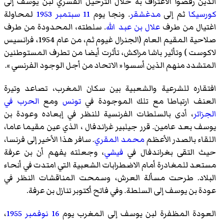
الذين رفضوا الاعتراف به خلال الترحيل القسري لبن يوسف إلى
كورسيكا
ثم إلى
مدغشقر
. ونجا يوم
11
سبتمبر
1953
لمحاولة
اغتيال من طرف
علال بن عبد الله
. سلطته، المحدودة من طرف
صلاحية المقيم العام (الجنرال غيوم ثم، من عام 1954،
فرانسيس
لاكوست
) وتأثير باشا مراكش، تأثرت أيضا من تطرف المستوطنين
المتشدد منهم الذين أسسوا « الاتحاد من أجل الوجود الفرنسي ».
افتقاره للشرعية والشعبية بين سكان المغرب، تصاعد وتيرة
العنف ارتباطا مع تلك الموجودة في
تونس
ومع
الحرب في
الجزائر
، أدى بالسلطات الفرنسية للنظر في إبعاده وعودة بن
يوسف بعد عامين. قرر
جيلبير غراندفال
، الذي عين مقيما عاما،
اللقاء بالصدر الأعظم
محمد المقري
. سافر هذا الأخير إلى فرنسا،
حيث التقى بغراندفال في
فيشي
، وجعلته يفهم أن بن عرفة
مستعد للمغادرة أمام الاضطرابات الشعبية التي امتدت في أنحاء
البلاد. طرحت مسألة العرش، وسمحت المناقشات النظر في
عودة بن يوسف إلى السلطة. وفي فاتح أكتوبر تنازل بن عرفة.
العودة المظفرة لبن يوسف إلى المغرب يوم
16
نوفمبر
1955
،