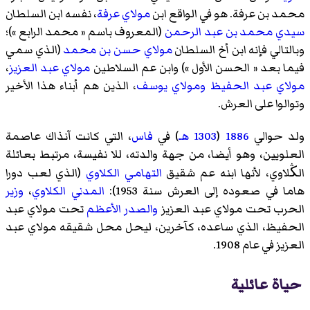
محمد بن عرفة. هو في الواقع ابن
مولاي عرفة
، نفسه ابن السلطان
سيدي محمد بن عبد الرحمن
(المعروف باسم « محمد الرابع »)؛
وبالتالي فإنه ابن أخ السلطان
مولاي حسن بن محمد
(الذي سمي
فيما بعد « الحسن الأول ») وابن عم السلاطين
مولاي عبد العزيز
،
مولاي عبد الحفيظ
ومولاي يوسف
، الذين هم أبناء هذا الأخير
وتوالوا على العرش.
ولد حوالي
1886
(
1303 هـ
) في
فاس
، التي كانت آنذاك عاصمة
العلويين، وهو أيضا، من جهة والدته، للا نفيسة، مرتبط بعائلة
الڭلاوي، لأنها ابنه عم شقيق
التهامي الكلاوي
(الذي لعب دورا
هاما في صعوده إلى العرش سنة 1953):
المدني الكلاوي
،
وزير
الحرب تحت مولاي عبد العزيز
والصدر الأعظم
تحت مولاي عبد
الحفيظ، الذي ساعده، كآخرين، ليحل محل شقيقه مولاي عبد
العزيز في عام 1908.
حياة عائلية