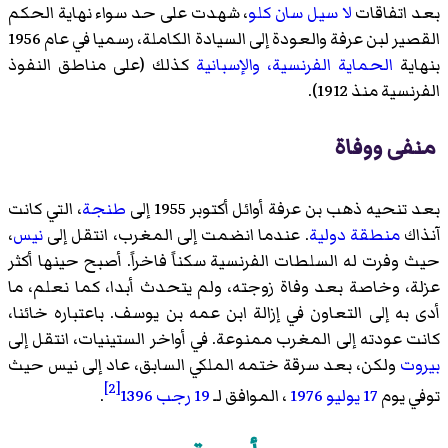
بعد اتفاقات
لا سيل سان كلو
، شهدت على حد سواء نهاية الحكم
القصير لبن عرفة والعودة إلى السيادة الكاملة، رسميا في عام 1956
بنهاية
الحماية الفرنسية، والإسبانية
كذلك (على مناطق النفوذ
الفرنسية منذ 1912).
منفى ووفاة
بعد تنحيه ذهب بن عرفة أوائل أكتوبر 1955 إلى
طنجة
، التي كانت
آنذاك
منطقة دولية
. عندما انضمت إلى المغرب، انتقل إلى
نيس
،
حيث وفرت له السلطات الفرنسية سكناً فاخراً. أصبح حينها أكثر
عزلة، وخاصة بعد وفاة زوجته، ولم يتحدث أبدا، كما نعلم، ما
أدى به إلى التعاون في إزالة ابن عمه بن يوسف. باعتباره خائنا،
كانت عودته إلى المغرب ممنوعة. في أواخر الستينيات، انتقل إلى
بيروت
ولكن، بعد سرقة ختمه الملكي السابق، عاد إلى نيس حيث
[2]
توفي يوم
17
يوليو
1976
، الموافق لـ
19
رجب
1396
.