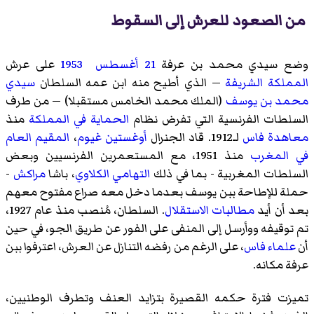
من الصعود للعرش إلى السقوط
وضع سيدي محمد بن عرفة
21
أغسطس
1953
على عرش
المملكة الشريفة
— الذي أطيح منه ابن عمه السلطان
سيدي
محمد بن يوسف
(الملك محمد الخامس مستقبلا) — من طرف
السلطات الفرنسية التي تفرض نظام
الحماية في المملكة
منذ
معاهدة فاس
لـ1912. قاد الجنرال
أوغستين غيوم
،
المقيم العام
في المغرب
منذ 1951، مع المستعمرين الفرنسيين وبعض
السلطات المغربية - بما في ذلك
التهامي الكلاوي
، باشا
مراكش
-
حملة للإطاحة ببن يوسف بعدما دخل معه صراع مفتوح معهم
بعد أن أيد
مطالبات الاستقلال
. السلطان، مُنصب منذ عام 1927،
تم توقيفه ووأرسل إلى المنفى على الفور عن طريق الجو، في حين
أن
علماء
فاس
، على الرغم من رفضه التنازل عن العرش، اعترفوا ببن
عرفة مكانه.
تميزت فترة حكمه القصيرة بتزايد العنف وتطرف الوطنيين،