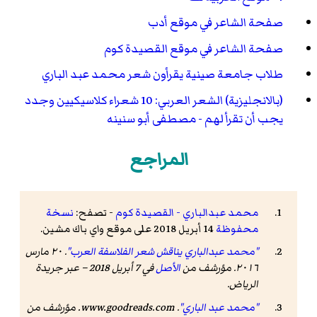
صفحة الشاعر في موقع أدب
صفحة الشاعر في موقع القصيدة كوم
طلاب جامعة صينية يقرأون شعر محمد عبد الباري
(بالانجليزية) الشعر العربي: 10 شعراء كلاسيكيين وجدد
يجب أن تقرأ لهم - مصطفى أبو سنينه
المراجع
محمد عبدالباري - القصيدة كوم
- تصفح:
نسخة
محفوظة
14 أبريل 2018 على موقع واي باك مشين.
"محمد عبدالباري يناقش شعر الفلاسفة العرب"
. ٢٠ مارس
٢٠١٦. مؤرشف من
الأصل
في 7 أبريل 2018
– عبر جريدة
الرياض.
"محمد عبد الباري"
.
www.goodreads.com
. مؤرشف من