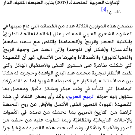
الإمارات العربية المتحدة. (2017) يناير، الطبعة الثانية، الدار
[4]
نفسها.
تتضمن هذه الدواوين الثلاثة عدد من القصائد التي ذاع صيتها في
المشهد الشعري العربي المعاصر مثل (خاتمة لفاتحة الطريق)
و(بكائية الحجر والريح) و(الحمامة) و(تناص مع سماء سابعة)
و(أندلسان) و(شكل أول للوجد) و(إلى الضد من وجهة الريح)
و(ذاهبا كالبرق) و(الأصدقاء) وغيرها من الأعمال، غير أن القصيدة
التي شكلت ظاهرة على مستوى التلقي والاستقبال الهائل والتي
لفتت الأنظار لتجربة محمد عبد الباري الواعدة وحجزت له مكانا
بين مصاف الشعراء الكبار هي قصيدته الشهيرة (ما لم تقله زرقاء
اليمامة) التي تنبأت في وقت مبكر وبشكل دقيق ومفصل بما
ستؤول إليه حركة
الربيع العربيّ
، وقد رأى بعض النقاد في هذه
القصيدة النبوءة التعبير الفني الأكمل والأوفى عن روح اللحظة
الراهنة من التاريخ العربيّ بما تحمله من تعدد في الأصوات
والإحالات التاريخيّة والثقافيّة وبما انطوت عليه من حشد من
الصور والأخيلة والأفكار، وقد أصبحت هذه القصيدة مؤخرا جزءً