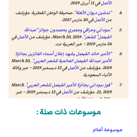
الأصل
في 11 أبريل 2019
.
"تدشين ديوان الأهلة"
.
صحيفة الوطن القطرية
. مؤرشف
من
الأصل
في 30 مارس 2017.
"سوداني وعراقي ومصري يحصدون جوائز "عبدالله
الفيصل" للشعر"
. March 20, 2019. مؤرشف من
الأصل
في
24 مارس 2019
– عبر العربية نت.
"الأمير خالد الفيصل يشهد إعلان أسماء الفائزين بجائزة
الأمير عبدالله الفيصل العالمية للشعر العربي"
. March 20,
2019. مؤرشف من
الأصل
في 13 ديسمبر 2019
– عبر وكالة
الأنباء السعودية.
"فوز سوداني بجائزة الأمير الفيصل للشعر العربي"
. March
21, 2019. مؤرشف من
الأصل
في 13 ديسمبر 2019
– عبر
وكالة السودان للأنباء.
"نائب الرئيس السودانى يكرم الأحد الفائزين فى ختام
موسوعات ذات صلة :
فعاليات جائزة (أفرابيا)"
. ٧ ديسمبر ٢٠١٦. مؤرشف من
الأصل
في 10 فبراير 2019
– عبر صحيفة اليوم السابع.
موسوعة أعلام
"الفائز بجائزة السنوسي لـ«عكاظ» قبل تكريمه: البقاء في