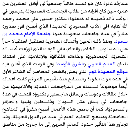
مفارقة نادرة كان هو نفسه طالباً جامعياً في أوائل العشرين من
عمره حين كان أقرانه من طلاب الجامعات السعوديّة يدرسون في
الوقت ذاته قصيدة له ضمنها الدكتور حسين علي محمد رحمه
الله كتابه (في الأدب السعودي الحديث) الذي أصبح فور صدوره
مقرراً في عدة جامعات سعودية منها
جامعة الإمام محمد بن
سعود
. ومنذ ذلك الحين وأعماله الشعرية تستقبل استقبالا حاراً
على المستويين: الخاص والعام، ففي الوقت الذي توزعت أمسياته
الشعريّة الجماهيريّة ولقاءاته الثقافيّة والإعلاميّة على امتداد
بلدان
العالم العربي
و
الشرق الأوسط
وفي الوقت الذي أعلن فيه
موقع القصيدة كوم
الذي يعنى بالشعر المعاصر أنه الشاعر الأول
في عدد مرات القراءة والتصفح منذ تأسيس الموقع كانت أعماله
أيضاً موضوعاً لسلسلة من المراجعات النقديّة والأكاديميّة من
خلال مقالات ودراسات ورسائل ماجستير ودكتوراه قدمت في عدة
جامعات في بلدان مثل السودان وفلسطين وليبيا والجزائر
والسعوديّة، كما أن بعض هذه الأعمال أصبح مقرراً في المناهج
الجامعيّة ومناهج التعليم العام في عدد من الدول العربيّة، وقد
تجاوز هذا التأثير حدود العالم العربيّ إلى ما جاوره من مناطق