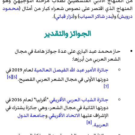
من المنهاج الأدبي الفلسطينيّ لطلاب مرحلة التوجيهيّ وهو
المنهاج الذي اقتصر على نصوص شعراء كبار من أمثال (
محمود
درويش
) و(
بدر شاكر السياب
) و(
نزار قباني
).
الجوائز والتقدير
حاز محمد عبد الباري على عدة جوائز هامة في مجال
الشعر العربي من أبرزها:
جائزة الأمير عبد الله الفيصل العالمية
لعام 2019 في
[6]
[5]
دورتها الأولى في مجال الشعر العربي الفصيح.
[7]
جائزة الشباب العربي الأفريقي
"أفرابيا" لعام 2016 في
دورتها الثانية في مجال الشعر، وهي جائزة يشترك في
الإشراف عليها
الاتحاد الأفريقي
و
جامعة الدول
[8]
العربية
.