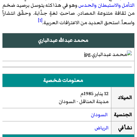
التأمل
والاستبطان
والحدس
وهو في هذا كله يتوسل برصيد ضخم
من ثقافة متنوعة المصادر. صاحبُ لغةٍ جذّابة. وحقّق انتشاراً
[1]
واسعاً. استحق العديد من الاعترافات العربية.
محمد عبدالله عبدالباري
معلومات شخصية
12 يناير 1985م
الميلاد
مدينة المناقل - السودان
الجنسية
السودان
نشأ في
الرياض