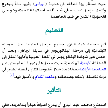
حيث استقر بها المقام في مدينة (
الرياض
) وفيها نشأ وترعرع
وأكمل مراحل تعليمه في أحد أقدم أحيائها الشعبيّة وهو حي
(الجراديّة) الكائن في قلب العاصمة.
التعليم
أتم محمد عبد الباري جميع مراحل تعليمه من المرحلة
الابتدائيّة إلى مرحلة البكالوريوس في مدينة الرياض، وبعد أن
حصل على شهادة البكالوريوس في اللغة العربية وآدابها انتقل إلى
المملكة
الأردنيّة
الهاشميّة حيث حصل على درجة الماجستير من
الجامعة الأردنية
بعمّان من خلال أطروحة تتناول قضية الشعر في
[2]
تراث فلاسفة الإسلام ومناطقته و
علماء الكلام
والأصول فيه.
التأثير
استطاع محمد عبد الباري أن ينتزع اعترافاً مبكراً بشاعريته، ففي