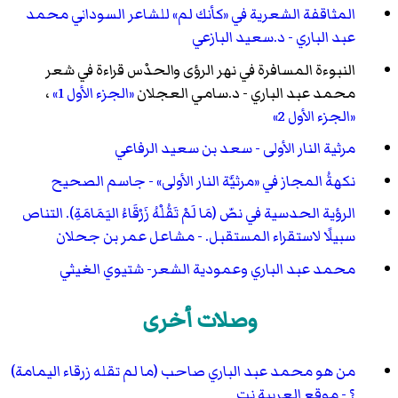
المثاقفة الشعرية في «كأنك لم» للشاعر السوداني محمد
عبد الباري - د.سعيد البازعي
النبوءة المسافرة في نهر الرؤى والحدْس قراءة في شعر
محمد عبد الباري - د.سامي العجلان
«الجزء الأول 1»
،
«الجزء الأول 2»
مرثية النار الأولى - سعد بن سعيد الرفاعي
نكهةُ المجاز في «مرثيَّة النار الأولى» - جاسم الصحيح
الرؤية الحدسية في نصّ (مَا لَمْ تَقُلْهُ زَرْقَاءُ اليَمَامَةِ). التناص
سبيلًا لاستقراء المستقبل. - مشاعل عمر بن جحلان
محمد عبد الباري وعمودية الشعر- شتيوي الغيثي
وصلات أخرى
من هو محمد عبد الباري صاحب (ما لم تقله زرقاء اليمامة)
؟ - موقع العربية نت