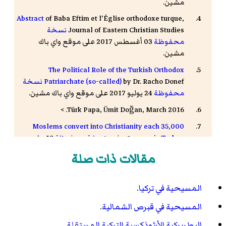
مشين.
Abstract
of Baba Eftim et l'Église orthodoxe turque,
Journal of Eastern Christian Studies
نسخة
محفوظة
03 أغسطس 2017 على موقع واي باك
مشين.
The Political Role of the Turkish Orthodox
by Dr. Racho Donef
Patriarchate (so-called)
نسخة
محفوظة
24 يوليو 2017 على موقع واي باك مشين.
Türk Papa, Ümit Doğan, March 2016. >
35,000 Moslems convert into Christianity each
year in Turkey.
- تصفح:
نسخة محفوظة
19 مارس
2012 على موقع واي باك مشين.
مقالات ذات صلة
Interview with Zekai Tanyar, the Chair of the
-
Association of Protestant Churches in Turkey
المسيحية في تركيا
.
تصفح:
نسخة محفوظة
29 يوليو 2017 على موقع واي
باك مشين.
المسيحية في قبرص الشمالية
.
في قبرص التركية... (300) عائلة تركية دخلت المسيحية
البطريركية الأرثوذكسية التركية المستقلة
.