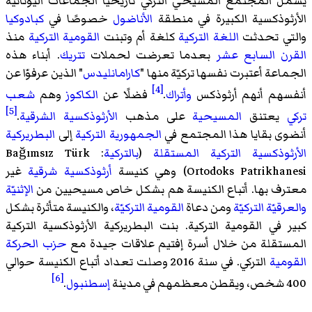
يشمل المجتمع المسيحي التركي تاريخيًا الجماعات اليونانية
الأرثوذكسية الكبيرة في منطقة
الأناضول
خصوصًا في
كبادوكيا
والتي تحدثت
اللغة التركية
كلغة أم وتبنت
القومية التركية
منذ
القرن السابع عشر
بعدما تعرضت لحملات
تتريك
. أبناء هذه
الجماعة أعتبرت نفسها تركيّة منها "
كارامانليدس
" الذين عرفوّا عن
[4]
أنفسهم أنهم أرثوذكس
وأتراك
.
فضلًا عن
الكاكوز
وهم
شعب
[5]
تركي
يعتنق
المسيحية
على مذهب
الأرثوذكسية الشرقية
.
أنضوى بقايا هذا المجتمع في
الجمهورية التركية
إلى
البطريركية
الأرثوذكسية التركية المستقلة
(
بالتركية
: Bağımsız Türk
Ortodoks Patrikhanesi) وهي كنيسة
أرثوذكسية شرقية
غير
معترف بها. أتباع الكنيسة هم بشكل خاص مسيحيين من
الإثنيّة
والعرقيّة التركيّة
ومن دعاة
القومية التركيّة
، والكنيسة متأثرة بشكل
كبير في القومية التركية. بنت البطريركية الأرثوذكسية التركية
المستقلة من خلال أسرة إفتيم علاقات جيدة مع
حزب الحركة
القومية
التركي. في سنة 2016 وصلت تعداد أتباع الكنيسة حوالي
[6]
400 شخص، ويقطن معظمهم في مدينة
إسطنبول
.