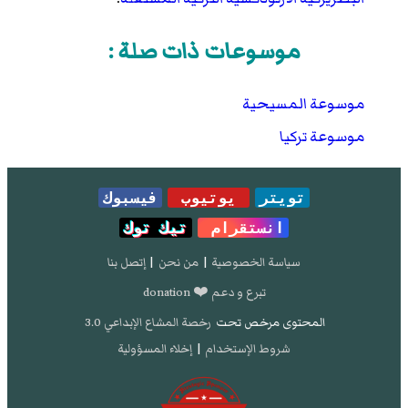
- تصفح:
نسخة محفوظة
03 أغسطس 2017 على
موقع واي باك مشين.
موسوعات ذات صلة :
. NSI.
"Structure of the population by confession"
مؤرشف من
الأصل
في 20 يناير 2018.
موسوعة المسيحية
موسوعة تركيا
تويتر
يوتيوب
فيسبوك
انستقرام
تيك توك
سياسة الخصوصية
|
من نحن
|
إتصل بنا
تبرع و دعم ❤️ donation
المحتوى مرخص تحت
رخصة المشاع الإبداعي 3.0
شروط الإستخدام
|
إخلاء المسؤولية