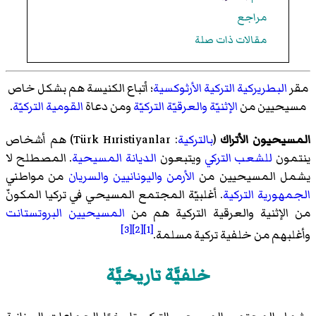
مراجع
مقالات ذات صلة
مقر
البطريركية التركية الأرثوكسية
؛ أتباع الكنيسة هم بشكل خاص
مسيحيين من
الإثنيّة والعرقيّة التركيّة
ومن دعاة
القومية التركيّة
.
المسيحيون الأتراك
(
بالتركية
: Türk Hıristiyanlar) هم أشخاص
ينتمون
للشعب التركي
ويتبعون
الديانة المسيحية
. المصطلح لا
يشمل المسيحيين من
الأرمن
واليونانيين
والسريان
من مواطني
الجمهورية التركية
. أغلبيّة المجتمع المسيحي في تركيا المكونّ
من الإثنية والعرقية التركية هم من
المسيحيين البروتستانت
[3]
[2]
[1]
وأغلبهم من خلفية تركية مسلمة.
خلفيَّة تاريخيَّة