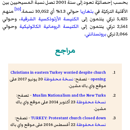
بحسب إحصائيّة تعود إلى سنة 2001 تصل نسبة المسيحيين بين
[10]
الأقلية التركيّة في
بلغاريا
حوالي 1.3% أي 10,052 نسمة.
منهم
5,425 تركي ينتمون إلى
الكنيسة الأرثوذكسية الشرقية
، وحوالي
2,561 تركي ينتمون إلى
الكنيسة الرومانية الكاثوليكية
وحوالي
2,066 تركي
بروتستانتي
.
مراجع
Christians in eastern Turkey worried despite church
opening
- تصفح:
نسخة محفوظة
20 يونيو 2017 على
موقع واي باك مشين.
Muslim Nationalism and the New Turks
- تصفح:
نسخة محفوظة
23 أكتوبر 2014 على موقع واي باك
مشين.
TURKEY: Protestant church closed down
- تصفح:
نسخة محفوظة
22 أغسطس 2016 على موقع واي باك