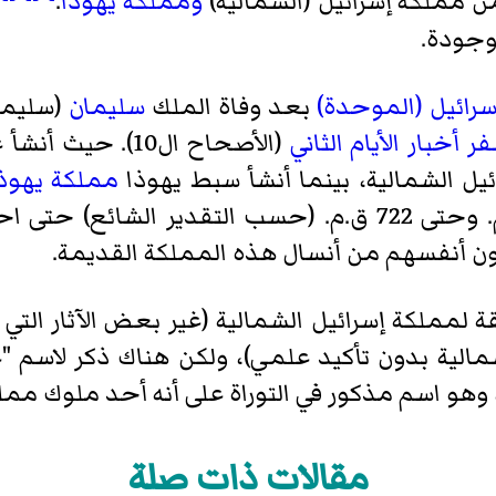
ن مملكة إسرائيل (الشمالية)
ومملكة يهوذا
.
وجودة.
رائيل (الموحدة)
بعد وفاة الملك
سليمان
(سليما
ر أخبار الأيام الثاني
(الأصحاح ال10). حيث أنشأ عشرة من أسباط
يل الشمالية، بينما أنشأ سبط يهوذا
مملكة يهوذ
 أنفسهم من أنسال هذه المملكة القديمة.
قة لمملكة إسرائيل الشمالية (غير بعض الآثار ال
مالية بدون تأكيد علمي)، ولكن هناك ذكر لاسم 
 وهو اسم مذكور في التوراة على أنه أحد ملوك مملك
مقالات ذات صلة