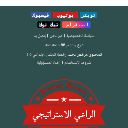
تويتر
يوتيوب
فيسبوك
انستقرام
تيك توك
سياسة الخصوصية
|
من نحن
|
إتصل بنا
تبرع و دعم ❤️ donation
المحتوى مرخص تحت
رخصة المشاع الإبداعي 3.0
شروط الإستخدام
|
إخلاء المسؤولية