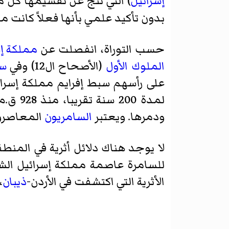
إسرائيل
) التي نتج عن تقسيمها كل م
بدون تأكيد علمي بأنها فعلاً كانت م
حسب التوراة، انفصلت عن
مملكة إس
الملوك الأول
(الأصحاح ال12) وفي
سف
على رأسهم سبط إفرايم مملكة إسرائ
لمدة 200 سنة تقريبا، منذ 928 ق.م. وحتى 722 ق.م. (حسب التقدير الشائع) حتى احتلها
ودمرها. ويعتبر
السامريون
المعاصرون
لا يوجد هناك دلائل أثرية في المنط
للسامرة عاصمة مملكة إسرائيل الش
الأثرية التي اكتشفت في الأردن-
ذيبان
،