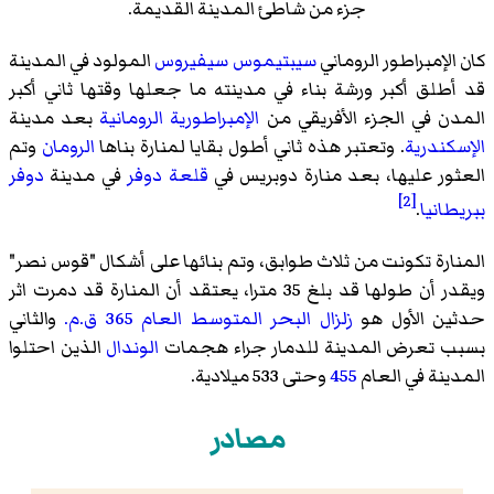
جزء من شاطئ المدينة القديمة.
كان الإمبراطور الروماني
سيبتيموس سيفيروس
المولود في المدينة
قد أطلق أكبر ورشة بناء في مدينته ما جعلها وقتها ثاني أكبر
المدن في الجزء الأفريقي من
الإمبراطورية الرومانية
بعد مدينة
الإسكندرية
. وتعتبر هذه ثاني أطول بقايا لمنارة بناها
الرومان
وتم
العثور عليها، بعد منارة دوبريس في
قلعة دوفر
في مدينة
دوفر
[2]
ببريطانيا
.
المنارة تكونت من ثلاث طوابق، وتم بنائها على أشكال "قوس نصر"
ويقدر أن طولها قد بلغ 35 مترا، يعتقد أن المنارة قد دمرت اثر
حدثين الأول هو
زلزال البحر المتوسط العام 365 ق.م.
والثاني
بسبب تعرض المدينة للدمار جراء هجمات
الوندال
الذين احتلوا
المدينة في العام
455
وحتى 533 ميلادية.
مصادر