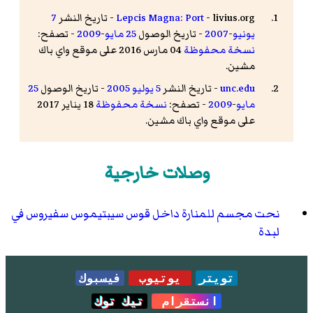
- livius.org - تاريخ النشر
Lepcis Magna: Port
7
يونيو
-
2007
- تاريخ الوصول
25 مايو
-
2009
- تصفح:
نسخة محفوظة
04 مارس 2016 على موقع واي باك
مشين.
unc.edu
- تاريخ النشر
5 يوليو
2005
- تاريخ الوصول
25
مايو
-
2009
- تصفح:
نسخة محفوظة
18 يناير 2017
على موقع واي باك مشين.
وصلات خارجية
نحت مجسم للمنارة داخل قوس سيبتيموس سفيروس في
لبدة
تويتر
يوتيوب
فيسبوك
انستقرام
تيك توك