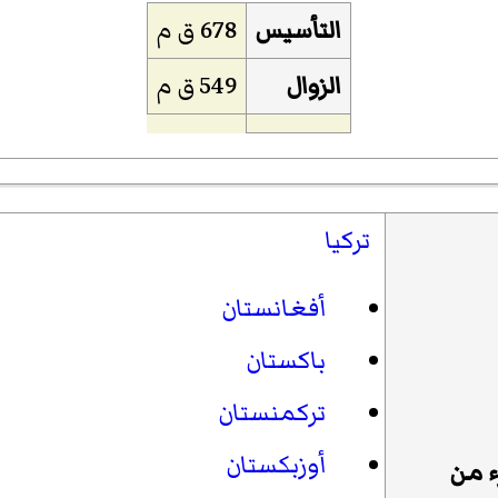
التأسيس
678 ق م
الزوال
549 ق م
تركيا
أفغانستان
باكستان
تركمنستان
أوزبكستان
ء من