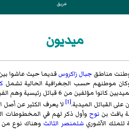
عريق
ميديون
ستوطنت مناطق
جبال زاكروس
قديما حيث عاشوا بين 
كان موطنهم حسب الجغرافية الحالية تشمل
ك
فإن الميديين كانوا مؤلفين من 6 قب
[1]
 على القبائل الميدية.
لا يعرف الكثير عن أصل ا
ة يافث بن
نوح
ة للملك الآشوري
شلمنصر الثالث
وهناك نوع من ال