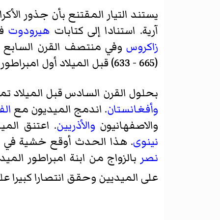
يستند التيار المقتنع بأن جذور الأك
آرية. استنادا إلى كتابات
هيرودوت
فإ
زاكروس
وفي منتصف القرن السابع ق
(665 - 633) قبل الميلاد أول امبراطور وجاء بعده ابنه
بحلول القرن السادس قبل الميلاد ت
وأفغانستان
. اندمج الميديون مع
الف
والاصفهانيون
والأذريين
. اعتنق المي
نينوى
. هذا الحدث أوقع خشية في
نصر
بالزواج من ابنة امبراطور المي
على الميديين وحقق انتصارا كبيرا عليهم سنة 553 