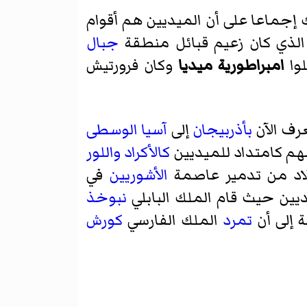
إجماعا على أن الميديين هم أقوام
لذي كان زعيم قبائل منطقة
جبال
لوا
امبراطورية ميديا
وكان
فرورتيش
رف الآن
بأذربيجان
إلى
آسيا الوسطى
سهم كامتداد للميديين
كالأكراد
واللور
الأشوريين
في
يين حيث قام الملك البابلي
نبوخذ
 إلى أن
تمرد
الملك الفارسي
كورش