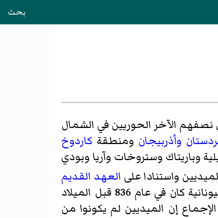
بحث
نصفهم الآخر الحوريين في الشمال
ردستان
وأذربيجان
ومنطقة
كاردوخ
ائل رئيسية وهم الفيلية وباريتاك وستروخات وآريا وبودي
لميديين واستنادا على
العهد القديم
وأول ذكر لهم في المخطوطات اليونانية كان في عام 836 قبل الميلاد
إجماع إن الميديين لم يكونوا من