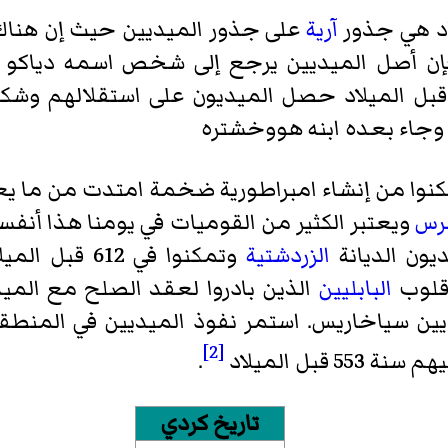
راد هي جذور
آرية
على جذور الميديين حيث إن هناك 
ن أصل الميديين يرجع إلى شخص اسمه
دياكو
ا
بل الميلاد حصل الميديون على استقلالهم وشك
هووخشتره
مكنوا من إنشاء امبراطورية ضخمة امتدت من ما يع
رس
ويعتبر الكثير من القوميات في يومنا هذا أنف
ديون الديانة
الزردشتية
وتمكنوا في 612 قبل الميلاد من تدمير عاصمة
 قلوب
البابليين
الذين بادروا لعقد الصلح مع الميد
ديين سياخاريس. استمر نفوذ الميديين في المنطقة
[2]
قبل الميلاد
.
تاريخ كردي