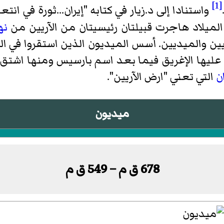
[1]
واستنادا إلى د.زيار في كتابه "إيران...ثورة في ا
نه
يين والميديين. أسس الميديون الذين استقروا في 
ليها الإغريق فيما بعد اسم بارسيس ومنها اشتق ا
ان
التي تعني "ارض الآريين".
ميديون
678 ق م – 549 ق م