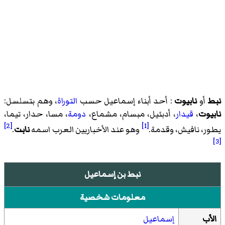
نبط
أو
نابيوت
: أحد أبناء إسماعيل حسب
التوراة
، وهم بتسلسل:
نابيوت
،
قيدار
، أدبئيل، مبسام، مشماع،
دومة
، مسا، حدار،
تيما
،
[2]
[1]
يطور، نافيش، وقدمة.
وهو عند الأخباريين العرب اسمه
نابت
.
[3]
نبط بن إسماعيل
معلومات شخصية
الأب
إسماعيل