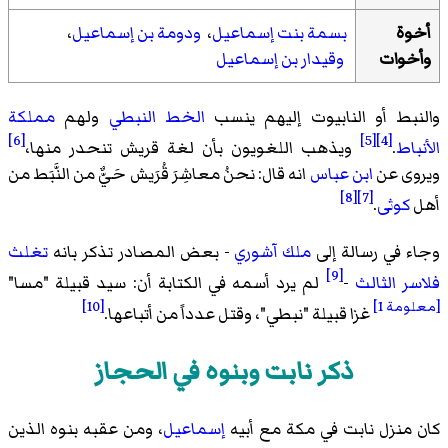
أخوة
بسمة بنت إسماعيل
،
ودومة بن إسماعيل
،
وأخوات
وقيدار بن إسماعيل
والنبط أو النابيوت إليهم ينسب
الخط النبطي
ولهم
مملكة
[6]
[5]
[4]
الأنباط
.
ويذهب اللغويون بأن لغة قريش تنحدر منها،
ويروى عن
ابن عباس
انه قال: نحنُ معاشِرَ قُرَيش حَيٌّ من النَّبَط من
[8]
[7]
أهل
كوثى
.
وجاء في رسالة إلى
ملك آشوري
- بعض المصادر تذكر بانه
تغلث
[9]
فلاسر الثالث
-
لم يرد أسمه في الكتابة أن: سيد قبيلة "مسا"
[معلومة 1]
[10]
غزا قبيلة "نبطي"، وقتل عدداً من أتباعها.
ذكر نابت وبنوه في الحجاز
كان منزل نابت في مكة مع أبيه
إسماعيل
، ومن عقبه بنوه الذين