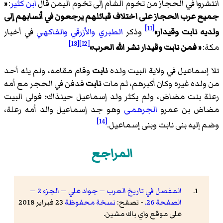
انتشروا في الحجاز من تخوم الشام إلى تخوم اليمن قال
ابن كثير
:
«
جميع عرب الحجاز على اختلاف قبائلهم يرجعون في أنسابهم إلى
[11]
ولديه نابت وقيدار
»
وذكر
الطبري
والأزرقي
والفاكهي
في أخبار
[13]
[12]
مكة:
«
فمن نابت وقيدار نشر الله العرب
»
تلا إسماعيل في ولاية البيت ولده
نابت
وقام مقامه، ولم يله أحد
من ولده غيره وكان أكبرهم، ثم مات
نابت
فدفن في الحجر مع أمه
رعلة بنت مضاض، ولم يكثر ولد إسماعيل حينذاك؛ فولى البيت
مضاض بن عمرو
الجرهمى
وهو جد إسماعيل والد أمه رعلة،
[14]
وضم إليه بنى نابت وبنى إسماعيل.
المراجع
المفصل في تاريخ العرب — جواد علي — الجزء 2 —
الصفحة 26.
- تصفح:
نسخة محفوظة
23 فبراير 2018
على موقع واي باك مشين.