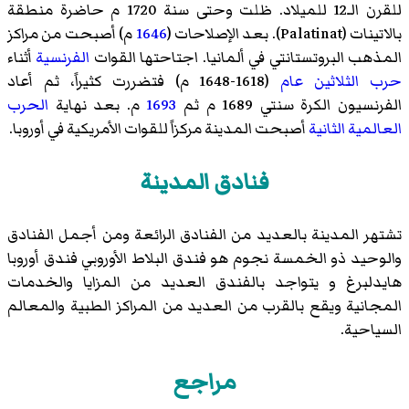
للقرن الـ12 للميلاد. ظلت وحتى سنة 1720 م حاضرة منطقة
بالاتينات
(Palatinat). بعد الإصلاحات (
1646
م) أصبحت من مراكز
المذهب البروتستانتي في ألمانيا. اجتاحتها القوات
الفرنسية
أثناء
حرب الثلاثين عام
(1618-1648 م) فتضررت كثيراً، ثم أعاد
الفرنسيون الكرة سنتي 1689 م ثم
1693
م. بعد نهاية
الحرب
العالمية الثانية
أصبحت المدينة مركزاً للقوات الأمريكية في أوروبا.
فنادق المدينة
تشتهر المدينة بالعديد من الفنادق الرائعة ومن أجمل الفنادق
والوحيد ذو الخمسة نجوم هو فندق
البلاط الأوروبي فندق أوروبا
هايدلبرغ
و يتواجد بالفندق العديد من المزايا والخدمات
المجانية ويقع بالقرب من العديد من المراكز الطبية والمعالم
السياحية.
مراجع