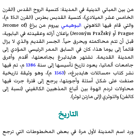
من بين المباني الدينية في المدينة: كنسية الروح القدس (القرن
الخامس عشر الميلادي)، كنسية القديس بطرس (القرن الـ15 م)،
والتي قام فيها اللاهوتي
البوهيمي
ييروم من براغ
(Jerome of
Prague أو Jeroným Pražský) بإعلان آرائه وعقيدته في البابوية،
قبل أن تتم محاكمته ويحرق حياً. الجسر القديم والذي لا يزال
قائماً إلى يوما هذا، كان في السابق الممر الرئيسي المؤدي إلى
المدينة القديمة. تشتهر هايدلبرغ بجامعتها، أقدم وأعرق
جامعات ألمانيا، يعود تاريخ تأسيسها إلى سنة
1386
م، تم فيها
نشر كتاب
«مسائلات هايدبرغ
»، (
1563
م)، وهو وثيقة تاريخية
صنفت على شكل أسئلة وأجوبتها، يرجع إلى فترة جرت فيها
محاولات لردم الهوة بين أتباع المذهبين الكالفيني (نسبة إلى
كالفن) واللوثري (إلى مارتن لوثر).
التاريخ
ورد اسم المدينة لأول مرة في بعض المخطوطات التي ترجع