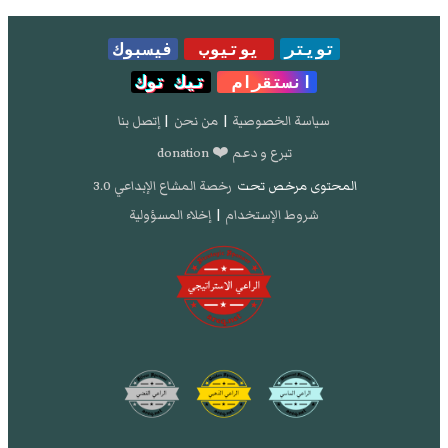
تويتر
يوتيوب
فيسبوك
انستقرام
تيك توك
سياسة الخصوصية
|
من نحن
|
إتصل بنا
تبرع و دعم ❤️ donation
المحتوى مرخص تحت
رخصة المشاع الإبداعي 3.0
شروط الإستخدام
|
إخلاء المسؤولية