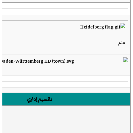
علم
تقسيم إداري