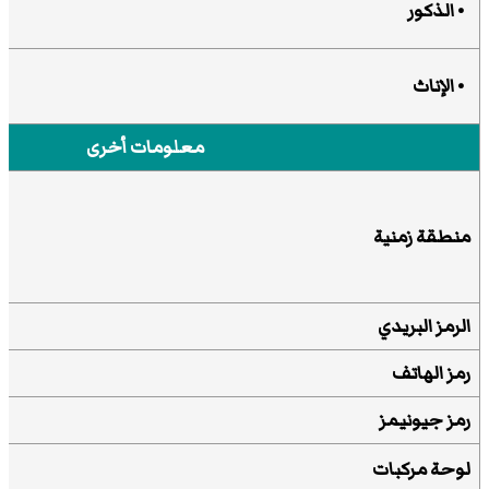
• الذكور
• الإناث
معلومات أخرى
منطقة زمنية
الرمز البريدي
رمز الهاتف
رمز جيونيمز
لوحة مركبات