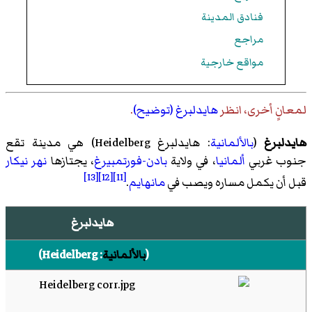
فنادق المدينة
مراجع
مواقع خارجية
لمعانٍ أخرى، انظر
هايدلبرغ (توضيح)
.
هايدلبرغ
(
بالألمانية
:
هايدلبرغ
Heidelberg
) هي مدينة تقع
جنوب غربي
ألمانيا
، في ولاية
بادن-فورتمبيرغ
، يجتازها
نهر نيكار
[13]
[12]
[11]
قبل أن يكمل مساره ويصب في
مانهايم
.
هايدلبرغ
(
بالألمانية
:
Heidelberg
)‏