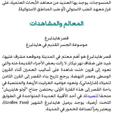
المنسوجات. يوجد بها العديد من معاهد الأبحاث العلمية، على
غرار معهد الطب الاستوائي (أو طب المناطق الاستوائية).
المعالم والمشاهدات
قصر هايدلبرغ
موسوعة الجسر القديم في هايدلبرغ
قصر هايدلبرغ
هو أهم معلم في المدينة وموقعه مشرف عليها،
شيد على ضفاف نهر نيكار. لا زالت بعض الأجزاء القديمة منه والتي
تعود إلى قرون خلت شاهدة على أساليب العمران أثناء القرون
الوسطى وعصر النهضة. يرجع تاريخ بناء القصر إلى القرن الثامن
للميلاد (شارلماني)، وتعود عواميد الغرانيت الأربعة والمنتصبة في
باحة القصر إلى هذه الفترة الأولى. يحتضن جناح "أوتو هاينريش"
متحفا
للصيدلة
. في أحد الأقبية العديدة المتواجدة في الطوابق
التحت أرضية، يوجد
برميل هايدلبرغ
الشهير (Großes Fass)،
ويعتبر رمزاً لصناعة الخمور في المدينة.