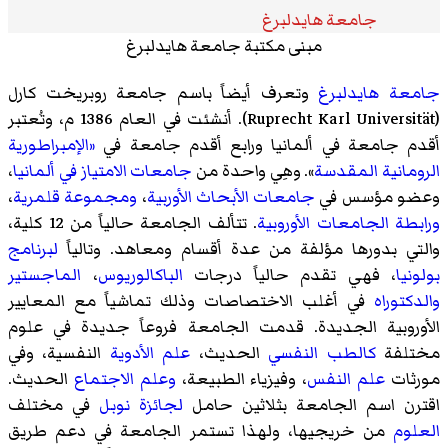
جامعة هايدلبرغ
مبنى مكتبة جامعة هايدلبرغ
جامعة هايدلبرغ
وتعرف أيضاً باسم جامعة روبريخت كارل
(Ruprecht Karl Universität). أنشئت في العام 1386 م، وتُعتبر
أقدم جامعة في ألمانيا ورابع أقدم جامعة في
«الإمبراطورية
الرومانية المقدسة
». وهِي واحدة من
جامعات الامتياز في ألمانيا
،
وعضو مؤسس في
جامعات الأبحاث الأوربية
،
ومجموعة قلمرية
،
ورابطة الجامعات الأوروبية
. تتألف الجامعة حالياً من 12 كلية،
والتي بدورها مؤلفة من عدة أقسام ومعاهد. وتالياً
لبرنامج
بولونيا
، فهي تقدم حالياً درجات
الباكالوريوس
،
الماجستير
والدكتوراه
في أغلب الاختصاصات وذلك تماشياً مع المعايير
الأوروبية الجديدة. قدمت الجامعة فروعاً جديدة في علوم
مختلفة
كالطب النفسي
الحديث،
علم الأدوية
النفسية، وفي
مورثات
علم النفس
،
وفيزياء الطبيعة
،
وعلم الاجتماع
الحديث.
اقترن اسم الجامعة بثلاثين حامل
لجائزة نوبل
في مختلف
العلوم
من خريجيها، ولهذا تستمر الجامعة في دعم طريق