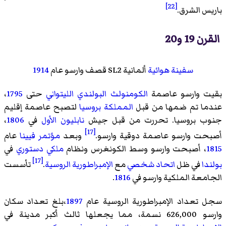
[22]
باريس الشرق.
القرن 19 و20
سفينة هوائية
ألمانية SL2 قصف وارسو عام
1914
بقيت وارسو عاصمة
الكومنولث البولندي الليتواني
حتى
1795
،
عندما تم ضمها من قبل
المملكة بروسيا
لتصبح عاصمة إقليم
جنوب بروسيا
. تحررت من قبل جيش
نابليون الأول
في
1806
،
[17]
أصبحت وارسو عاصمة دوقية وارسو.
وبعد
مؤتمر فيينا
عام
1815
، أصبحت وارسو وسط الكونغرس ونظام
ملكي دستوري
في
[17]
بولندا
في ظل
اتحاد شخصي
مع
الإمبراطورية الروسية
.
تأسست
الجامعة الملكية وارسو في
1816
.
سجل تعداد الإمبراطورية الروسية عام
1897
،بلغ تعداد سكان
وارسو 626,000 نسمة، مما يجعلها ثالث أكبر مدينة في