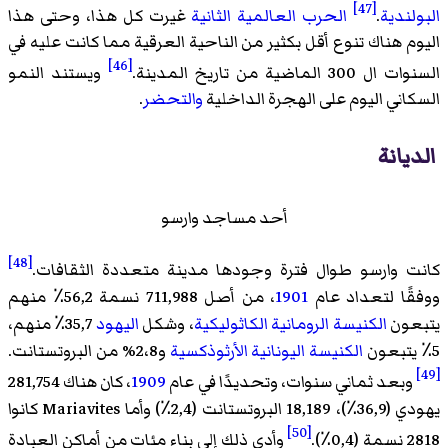
[47]
البولندية
.
الحرب العالمية الثانية
غيرت كل هذا، وحتى هذا
اليوم هناك تنوع أقل بكثير من الناحية العرقية مما كانت عليه في
[46]
السنوات ال 300 الماضية من تاريخ المدينة.
ويستند النمو
السكاني اليوم على الهجرة الداخلية
والتحضر
.
الديانة
أحد مساجد وارسو
[48]
كانت وارسو طوال فترة وجودها مدينة متعددة الثقافات.
ووفقًا لتعداد عام
1901
، من أصل 711,988 نسمة 56,2٪ منهم
يتبعون
الكنيسة الرومانية الكاثوليكية
، وشكل
اليهود
35,7٪ منهم،
5٪ يتبعون
الكنيسة اليونانية الأرثوذكسية
و2،8% من البروتستانت.
[49]
وبعد ثماني سنوات، وتحديدًا في عام
1909
، كان هناك 281,754
يهودي (36,9٪)، 18,189 البروتستانت (2,4٪) وأما Mariavites كانوا
[50]
2818 نسمة (0,4٪).
وأدى ذلك إلى بناء مئات من أماكن العبادة