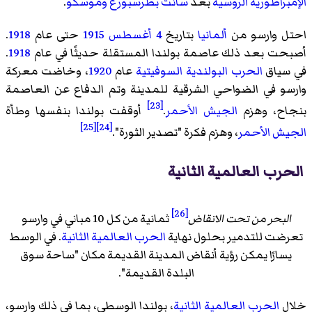
الإمبراطورية الروسية
بعد
سانت بطرسبورغ
وموسكو
.
احتل وارسو من
ألمانيا
بتاريخ
4 أغسطس
1915
حتى عام
1918
.
أصبحت بعد ذلك عاصمة بولندا المستقلة حديثًا في عام
1918
.
في سياق
الحرب البولندية السوفيتية
عام
1920
، وخاضت معركة
وارسو في الضواحي الشرقية للمدينة وتم الدفاع عن العاصمة
[23]
بنجاح، وهزم
الجيش الأحمر
.
أوقفت بولندا بنفسها وطأة
[25]
[24]
الجيش الأحمر
، وهزم فكرة "تصدير الثورة".
الحرب العالمية الثانية
[26]
البحر من تحت الانقاض
ثمانية من كل 10 مباني في وارسو
تعرضت للتدمير بحلول نهاية
الحرب العالمية الثانية
. في الوسط
يسارًا يمكن رؤية أنقاض المدينة القديمة مكان "ساحة سوق
البلدة القديمة".
خلال
الحرب العالمية الثانية
، بولندا الوسطى، بما في ذلك وارسو،