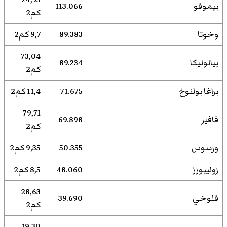
بيموفو
113.066
كم2
وخوتا
89.383
9,7 كم2
73,04
بيالوليكا
89.234
كم2
براغا بولنوخ
71.675
11,4 كم2
79,71
فافير
69.898
كم2
ورسوس
50.355
9,35 كم2
زوليبورز
48.060
8,5 كم2
28,63
فلوخي
39.690
كم2
19,30