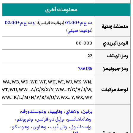
معلومات أخرى
ت ع م+01:00
،
وت ع م+02:00
(توقيت قياسي)
منطقة زمنية
(
توقيت صيفي
)
الرمز البريدي
00-000
رمز الهاتف
22
رمز جيونيمز
756135
WA, WB, WD, WE, WF, WH, WI, WJ, WK, WN,
لوحة مركبات
WT, WU, WW...A/C/E/X/Y, WW...F/G/H/J/W,
WW...K/L/M/N/P/R/S/U/V, WX...Y, WX, WY
برلين
،
ولاهاي
،
وتايبيه
،
ودوسلدورف
،
وهاماماتسو
،
وإيل دو فرانس
،
وتورونتو
،
وإسطنبول
،
وتل أبيب
،
وهاربن
،
وموسكو
،