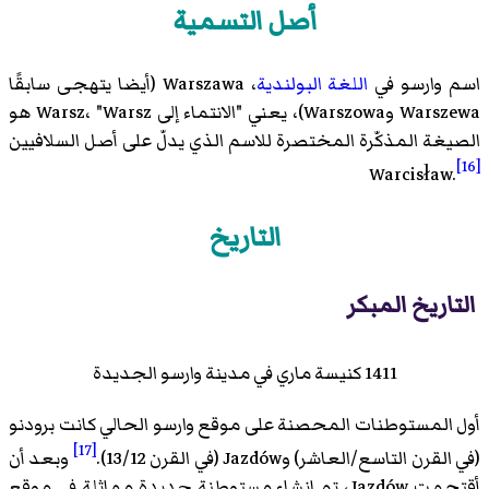
أصل التسمية
اسم وارسو في
اللغة البولندية
، Warszawa (أيضا يتهجى سابقًا
Warszewa وWarszowa)، يعني "الانتماء إلى Warsz، "Warsz هو
الصيغة المذكّرة المختصرة للاسم الذي يدلّ على أصل السلافيين
[16]
Warcisław.
التاريخ
التاريخ المبكر
1411 كنيسة ماري في مدينة وارسو الجديدة
أول المستوطنات المحصنة على موقع وارسو الحالي كانت برودنو
[17]
(في القرن التاسع/العاشر) وJazdów (في القرن 13/12).
وبعد أن
أقتحمت Jazdów، تم إنشاء مستوطنة جديدة مماثلة في موقع