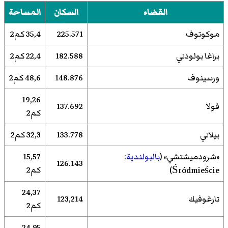
القضاء
السكان
المساحة
موكوتوف
225.571
35,4 كم2
براغا بولودني
182.588
22,4 كم2
ورسينوف
148.876
48,6 كم2
19,26
فولا
137.692
كم2
بيلاني
133.778
32,3 كم2
«شرودميشتشي» (
بالبولندية
:
15,57
126.143
كم2
Śródmieście)
24,37
تارغوفيك
123,214
كم2
24,95