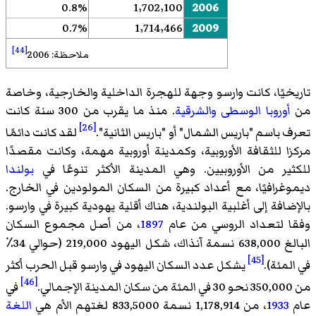
0.8%
1٬702٬100
2006
0.7%
1٬714٬466
2009
[44]
ملاحظة: 2006
تاريخيًا، كانت وارسو وجهة للهجرة الداخلية والخارجية، وخاصة
من
أوروبا الوسطى
والشرقية
. منذ ما يقرب من 300 سنة كانت
[26]
تعرف باسم "باريس الشمال" أو "باريس الثانية".
لقد كانت دائمًا
مركزا للثقافة الأوروبية، وكمدينة أوروبية مهمة، وكانت مقصدًا
للكثير من الأوروبيين. وهي المدينة الأكثر تنوعًا في
بولندا
ديموغرافيًا، مع أعداد كبيرة من السكان المولودين في الخارج.
بالإضافة إلى أغلبية البولندية، هناك أقلية يهودية كبيرة في وارسو.
وفقا لتعداد الروسي من عام
1897
، من أصل مجموع السكان
البالغ 638,000 نسمة آنذاك، شكل اليهود 219,000 (حوالي 34٪
[45]
في المئة).
يشكل عدد السكان اليهود في وارسو قبل الحرب أكثر
[46]
من 350,000 نحو 30 في المئة من سكان المدينة الإجمالي.
في
عام
1933
، من 1,178,914 نسمة 833,5000 لغتهم الأم هي
اللغة