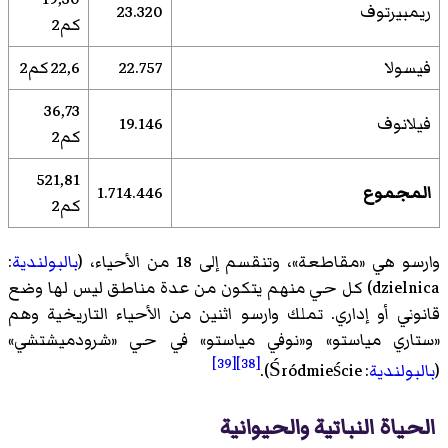
ريمبيرتوف
23.320
كم2
فيسولا
22.757
22,6 كم2
36,73
فيلانوف
19.146
كم2
521,81
المجموع
1.714.446
كم2
وارسو هي «مقاطعة»، وتنقسم إلى 18 من الأحياء، (
بالبولندية
:
dzielnica) كل حي منهم يتكون من عدة مناطق ليس لها وضع
قانوني أو إداري. تملك وارسو اثنين من الأحياء التاريخية وهم
«ستاري مياستو» و«نوفي مياستو» في حي «شرودميشتشي»
[39]
[38]
(
بالبولندية
: Śródmieście).
الحياة النباتية والحيوانية