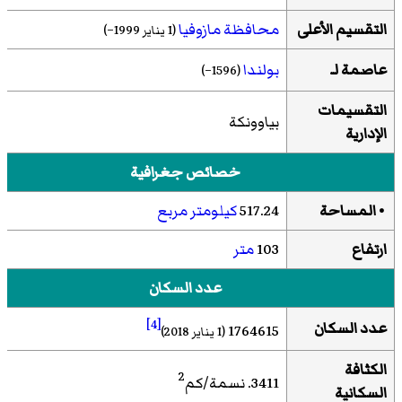
التقسيم الأعلى
محافظة مازوفيا
(1 يناير 1999–)
عاصمة لـ
بولندا
(1596–)
التقسيمات
بياوونكة
الإدارية
خصائص جغرافية
• المساحة
517.24
كيلومتر مربع
ارتفاع
103
متر
عدد السكان
[4]
عدد السكان
1764615
(1 يناير 2018)
الكثافة
2
3411. نسمة/كم
السكانية