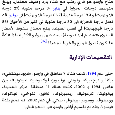
مناخ وارسو هو قاري رطب مع شتاء بارد وصيف معتدل. ويبلغ
متوسط درجات الحرارة في
يناير
-3 درجة مئوية (27 درجة
فهرنهايت) و 19.3 درجة مئوية (66.7 درجة فهرنهايت) في
يوليو
. قد
تصل درجة الحرارة إلى 30 درجة مئوية في كثير من الأحيان (86
درجة فهرنهايت) في فصل الصيف. يبلغ معدل سقوط الأمطار
السنوي 495 ملم (19,5 بوصة)، يعد شهور يوليو الأكثر مطرًا. عادةً
[37]
ما تكون فصول الربيع والخريف جميلة.
التقسيمات الإدارية
حتى عام
1994
، كانت هناك 7 مناطق في وارسو: «شرودميشتشي»،
براغا بولنوخ، براغا بولودني، زوليبورز، فولا، وخوتا، موكوتوف. بين
عامي 1994 و 2002، كانت هناك 11 منطقة: مركز المدينة،
بيالوليكا، تارغوفيك، ريمبيرتوف، فافير، فلوخي، فيلانوف،
ورسينوف، ورسوس، بيموفو، بيلاني. في عام 2002، تم دمج بلدة
فيسولا، وقد تم تقسيم أراضي وارسو على النحو التالي: