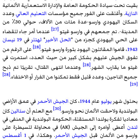
بقيت تحت سيادة الحكومة العامة والإدارة الاستعمارية الألمانية
النازية
. وأغلقت على الفور جميع مؤسسات
التعليم العالي
وعدد
السكان اليهودي وارسو-عدة مئات من الآلاف، حوالي 30٪ من
[27]
المدينة-. تم جمعهم في وارسو غيتو
عندما أمر جاء للقضاء
على الحي اليهودي كجزء من "
الحل الأخير
"
لهتلر
في
19 نيسان
[28]
1943
، قاموا المقاتلون اليهود بثورة وارسو غيتو.
على الرغم من
تفوق الجيش عليهم بشكل كبير من حيث العدد، استمرت في
[28]
غيتو ما يقارب الشهر.
وعندما انتهى القتال، تقريبًا تم ذبح
[28]
جميع الناجين، وعدد قليل فقط تمكنوا من الفرار أو الاختفاء.
[29]
بحلول شهر
يوليو
عام
1944
، كان
الجيش الأحمر
في عمق الأراضي
[30]
البولندية ولاحقت الألمان نحو وارسو.
مع العلم أن
ستالين
كان
معاديا لفكرة بولندا المستقلة، الحكومة البولندية في المنفى في
لندن
أعطى أوامره إلى الجيش (AK) في محاولة للسيطرة على
وارسو من الألمان قبل
الجيش الأحمر
. وهكذا، في
1 أغسطس