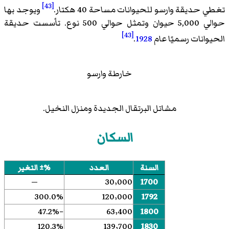
[43]
تغطي حديقة وارسو للحيوانات مساحة 40 هكتار.
ويوجد بها
حوالي 5,000 حيوان وتمثل حوالي 500 نوع. تأسست حديقة
[43]
الحيوانات رسميًا عام
1928
.
خارطة وارسو
مشاتل البرتقال الجديدة ومنزل النخيل.
السكان
السنة
العدد
%± التغير
—
30٬000
1700
300.0%
120٬000
1792
−47.2%
63٬400
1800
120.3%
139٬700
1830