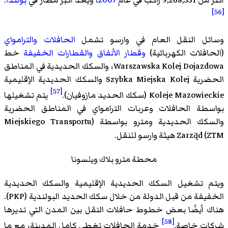
[56]
وسائل النقل العام في وارسو تشمل
الحافلات
والترامواي
(الحافلات الكهربائية)
وقطار الأنفاق
والقطارات الخفيفة
خط
Warszawska Kolej Dojazdowa، والسكك الحديدية في المناطق
الحضرية Szybka Miejska Kolej والسكك الحديدية الإقليمية
[57]
Koleje Mazowieckie (سكك الحديد مازوفيان).
يتم تشغيلها
بواسطة الحافلات وعربات الترامواي في المناطق الحضرية
والسكك الحديدية ومترو بواسطة (Miejskiego Transportu
Zarząd (ZTM هيثة وارسو للنقل.
محطة مترو بلاك ويلسونا
ويتم تشغيل السكك الحديدية الإقليمية والسكك الحديدية
الخفيفة من قبل الدولة من خلال سكك الحديد البولندية (PKP).
هناك أيضًا بعض خطوط حافلات النقل بين المدن التي تديرها
[58]
شركات خاصة.
خدمة الحافلات تغطي كامل المدينة، مع ما