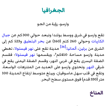
الجغرافيا
وارسو، رؤية من الجو
تقع وارسو في شرق ووسط بولندا وتبعد حوالي 300 كم عن
جبال
الكاربات
وحوالي 260 كلم (160) عن
بحر البلطيق
و523 كم إلى
[36]
الشرق من
برلين
،
ألمانيا
.
مدينة تقع على
نهر فيستولا
، تغطي
مدينة وارسو مساحة 450كم²، ويقسمها
نهر فيستولا
؛ فقسم
الضفة اليسرى يقع في غربي النهر، وقسم الضفة اليمنى يقع في
شرقي
النهر
. وتحتوي وارسو على العديد من المتنزهات الواسعة.
وتقع في قلب سهل ماسوفيان، ويبلغ متوسط ارتفاع المدينة 100
متر (330 قدم) فوق مستوى سطح البحر.
المناخ