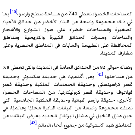
[40]
المساحات الخضراء تغطي 40٪ من مساحة سطح وارسو،
بما
في ذلك مجموعة واسعة من البناء الأخضر من حدائق الأحياء
الصغيرة والمساحات خضراء على طول الشوارع والأشجار
والساحات وممرات الحدائق الكبيرة والتاريخية ومناطق
المحافظة على الطبيعة والغابات في المناطق الحضرية وعلى
مشارف المدينة.
وهناك حوالي 82 من الحدائق العامة في المدينة والتي تغطي 8%
[41]
من مساحتها
ومن أقدمها، هي حديقة سكسوني وحديقة
قصر كراسينسكي وحديقة الحمامات الملكية وحديقة قصر
فيلانوف وحديقة قصر كروليكارنيا. من المساحات الخضراء
الأخرى، حديقة وارسو النباتية وحديقة المكتبة الجامعية. التي
تمتلك مجموعة واسعة من النباتات النادرة محليًا وعالميًا، في
حين منزل النخيل في مشتل البرتقال الجديد يعرض النباتات من
[42]
المناطق شبه الاستوائية من جميع أنحاء العالم.