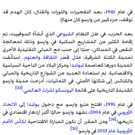
في عام
1945
، بعد التفجيرات والثورات والقتال، كان الهدم قد
توقف، جزء كبير من وارسو كان منهارًا.
بعد الحرب، في ظل النظام
الشيوعي
الذي أنشأه السوفييت، تم
إقامة الكثير من المشاريع السكنية في وارسو وذلك لمعالجة
النقص في المساكن، جنبًا إلى جنب مع المباني التقليدية الأخرى
لمدينة الكتلة الشرقية، مثل
قصر الثقافة والعلوم
. استأنفت
المدينة دورها كعاصمة
لبولندا
ومركز البلاد من الناحية السياسية
والاقتصادية. تم استعادة العديد من الشوارع التاريخية والمباني
والكنائس إلى شكلها الأصلي. في الثمانيات، أدرجت مدينة وارسو
[33]
القديمة التاريخية على قائمة
اليونسكو
للتراث العالمي
.
في عام
1995
، افتتح مترو وارسو. مع دخول
بولندا
إلى
الاتحاد
الأوروبي
في عام
2004
، تشهد وارسو حاليًا أكبر ازدهار اقتصادي في
[34]
تاريخها.
ومن المقرر أن تكون المباراة الافتتاحية
لكأس الأمم
[35]
الأوروبية عام 2012
في وارسو.