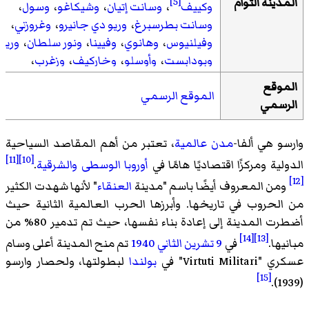
المدينة التوأم
[5]
وكييف
،
وسانت إتيان
،
وشيكاغو
،
وسول
،
وسانت بطرسبرغ
،
وريو دي جانيرو
،
وغروزني
،
وفيلنيوس
،
وهانوي
،
وفيينا
،
ونور سلطان
،
وريغ
وبودابست
،
وأوسلو
،
وخاركيف
،
وزغرب
،
وساربروكن
،
وصوفيا
،
وبوينس آيرس
،
وأثينا
،
الموقع
الموقع الرسمي
ومدريد
،
وسان دييغو
،
ولفيف
،
وبلدية سولنا
،
الرسمي
[6]
وأوديسا
وارسو هي ألفا-
مدن عالمية
، تعتبر من أهم المقاصد السياحية
[11]
[10]
الدولية ومركزًا اقتصاديًا هامًا في
أوروبا الوسطى
والشرقية
.
[12]
ومن المعروف أيضًا باسم "مدينة
العنقاء
" لأنها شهدت الكثير
من الحروب في تاريخها. وأبرزها الحرب العالمية الثانية حيث
أضطرت المدينة إلى إعادة بناء نفسها، حيث تم تدمير 80% من
[14]
[13]
مبانيها.
في
9 تشرين الثاني
1940
تم منح المدينة أعلى وسام
عسكري "Virtuti Militari" في
بولندا
لبطولتها، ولحصار وارسو
[15]
(1939).