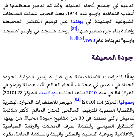
الدينية في جميع أنحاء المدينة. وقد تم تدمير معظمها في
أعقاب انتفاضة وارسو عام 1944. بعد الحرب عملت السلطات
الشيوعية الجديدة في
بولندا
على ترميم الكنائس المحبطة
[51]
وإعادة بناء جزء صغير منها.
يوجد مسجد في وارسو "مسجد
[53]
[52]
وارسو" تم بناءه عام
1993
.
جودة المعيشة
وفقًا للدراسات الاستقصائية من قبل ميرسير الدولية لجودة
الحياة في المدن في مختلف أنحاء العالم، أتت مدينة وارسو في
المركز 84 في عام
2010
بينما احتلت
بودابست
المركز 73 (2010)
[54]
وصوفيا
المركز 114 (2010).
ميرسر للاستشارات الموارد البشرية
والقضايا السنوية للترتيب العالمي لمدن العالم الأكثر ملائمة
للعيش والتي تستند في 39 من مفاتيح جودة الحياة. من بينها:
الاستقرار السياسي وأنظمة صرف العملات والرقابة السياسية
والاعلامية ونوعية التعليم والسكن والبيئة والسلامة العامة. تقوم