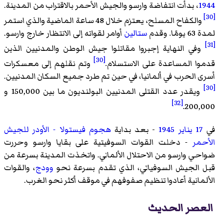
1944
، بدأت انتفاضة وارسو والجيش الأحمر بالاقتراب من المدينة.
[30]
والكفاح المسلح، يعتزم خلال 48 ساعة الماضية والذي استمر
لمدة 63 يومًا. وقدم
ستالين
أوامر لقواته إلى الانتظار خارج وارسو.
[31]
وفي النهاية إجبروا مقاتلوا جيش الوطن والمدنيين الذين
[30]
قدموا المساعدة على الاستسلام.
وتم نقلهم إلى معسكرات
أسرى الحرب في ألمانيا، في حين تم طرد جميع السكان المدنيين.
[30]
ويقدر عدد القتلى المدنيين البولنديون ما بين 150,000 و
[32]
200,000.
في
17 يناير
1945
- بعد بداية
هجوم فيستولا - الأودر
للجيش
الأحمر
- دخلت القوات السوفيتية على بقايا وارسو وحررت
ضواحي وارسو من الاحتلال الألماني. واتخذت المدينة بسرعة من
قبل الجيش السوفياتي، الذي تقدم بسرعة نحو
وودج
، والقوات
الألمانية أعادوا تنظيم صفوفهم في موقف أكثر نحو الغرب.
العصر الحديث