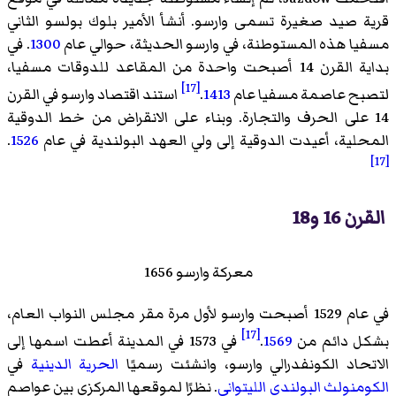
قرية صيد صغيرة تسمى وارسو. أنشأ الأمير بلوك بولسو الثاني
مسفيا هذه المستوطنة، في وارسو الحديثة، حوالي عام
1300
. في
بداية القرن 14 أصبحت واحدة من المقاعد للدوقات مسفيا،
[17]
لتصبح عاصمة مسفيا عام
1413
.
استند اقتصاد وارسو في القرن
14 على الحرف والتجارة. وبناء على الانقراض من خط الدوقية
المحلية، أعيدت الدوقية إلى ولي العهد البولندية في عام
1526
.
[17]
القرن 16 و18
معركة وارسو 1656
في عام 1529 أصبحت وارسو لأول مرة مقر مجلس النواب العام،
[17]
بشكل دائم من
1569
.
في 1573 في المدينة أعطت اسمها إلى
الاتحاد الكونفدرالي وارسو، وانشئت رسميًا
الحرية الدينية
في
الكومنولث البولندي الليتواني
. نظرًا لموقعها المركزي بين عواصم