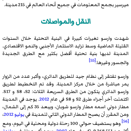
ميرسير بجمع المعلومات في جميع أنحاء العالم في 215 مدينة.
النقل والمواصلات
شهدت وارسو تغيرات كبيرة في البنية التحتية خلال السنوات
القليلة الماضية وسط تزايد الاستثمار الأجنبي والنمو الاقتصادي.
المدينة لديها بنية تحتية أفضل بكثير مع الطرق الجديدة
[55]
والجسور وغيرها.
وارسو تفتقر إلى نظام جيد للطريق الدائري، وأكبر عدد من الزوار
يمر مباشرة من خلال مركز المدينة. وقد تم التخطيط لطريق
وارسو الدائري يتكون من الطرق السريعة الثلاث: S8 ،S2 و S17.
اكتملت آخر أجزاء طرق S2 و S8 في عام
2012
. يوجد في المدينة
مطار دولي اسمه مطار وارسو شوبان، ويبعد 35 كم إلى الشمال،
ومن المقرر أن يصبح المطار الدولي الثاني للمدينة في
يوليو
2012
،
[56]
وهو يستضيف حوالي 100 رحلة دولية ومحلية في اليوم، ومع
أكثر من 9,268,551 راكب في عام
2007
، ويعد أكبر مطار في
بولندا
.