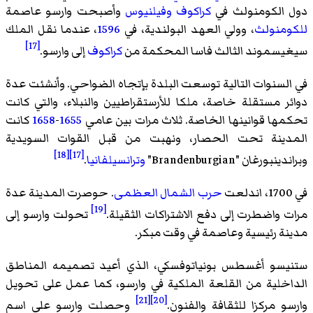
دول الكومنولث في
كراكوف
وفيلنيوس
وأصبحت وارسو عاصمة
للكومنولث
، وولي العهد البولندية، في
1596
، عندما نقل الملك
[17]
سيغيسموند الثالث فاسا المحكمة من
كراكوف
إلى وارسو.
في السنوات التالية توسعت البلدة بإتجاه الضواحي. وأنشئت عدة
دوائر مستقلة خاصة، ملكا للأرستقراطيين والنبلاء، والتي كانت
تحكمها قوانينها الخاصة. ثلاث مرات بين عامي
1655
-
1658
كانت
المدينة تحت الحصار، ونهبت من قبل القوات السويدية
[18]
[17]
وبراندينبورغان "Brandenburgian"
وترانسيلفانيا
.
في 1700، اندلعت
حرب الشمال العظمى
. حوصرت المدينة عدة
[19]
مرات واضطرت إلى دفع الاشتراكات الثقيلة.
تحولت وارسو إلى
مدينة رئيسية وعاصمة في وقت مبكر.
ستنيسو أغسطس بونياتوفسكي، الذي أعيد تصميمه المناطق
الداخلية من القلعة الملكية في وارسو، كما عمل على تحويل
[21]
[20]
وارسو مركزا للثقافة والفنون.
وحصلت وارسو على اسم