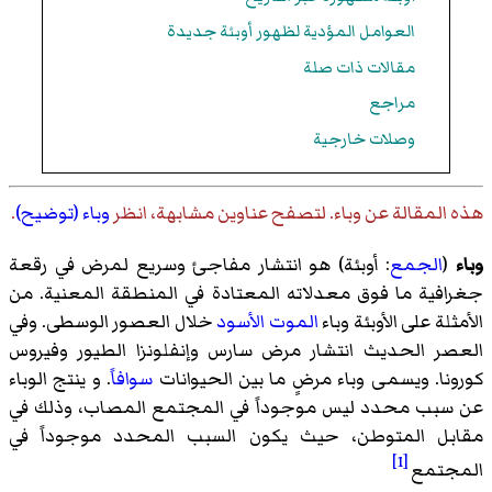
العوامل المؤدية لظهور أوبئة جديدة
مقالات ذات صلة
مراجع
وصلات خارجية
هذه المقالة عن
وباء
. لتصفح عناوين مشابهة، انظر
وباء (توضيح)
.
وباء
(
الجمع
: أوبئة) هو انتشار مفاجئ وسريع لمرض في رقعة
جغرافية ما فوق معدلاته المعتادة في المنطقة المعنية. من
الأمثلة على الأوبئة وباء
الموت الأسود
خلال العصور الوسطى. وفي
العصر الحديث انتشار مرض سارس وإنفلونزا الطيور وفيروس
كورونا. ويسمى وباء مرضٍ ما بين الحيوانات
سوافاً
. و ينتج الوباء
عن سبب محدد ليس موجوداً في المجتمع المصاب، وذلك في
مقابل المتوطن، حيث يكون السبب المحدد موجوداً في
[1]
المجتمع