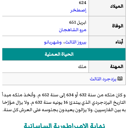
624
الميلاد
إصطخر
ابريل 651
الوفاة
مرو الشاهجان
أبناء
بيروز الثالث
،
وشهربانو
الحياة العملية
المهنة
ملك
📖
يزدجرد الثالث
و كان ملكه من سنة 632 أو 634 إلى سنة 652 م. وأتخذ ملكه مبدأ
التاريخ اليزدجردي الذي يبتدئ 16 يونيه سنة 632 م. ولا يزال مؤرّخا
به بين الفارسيين. ولا يزالون يعيدون بجلوسه على العرش كل سنة.
نهاية الإمبراطورية الساسانية