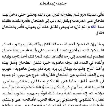
جنابذ-زیبدZibad
فأتى مدينة مرو فلم يفتح له فنزل عن دابته ومشى حتى دخل بيت
طحانٍ على المرغاب ويقال إنه دس إلى الطحان فأمره بقتله فقتله
سنة
651
م، ثم قال: ما ينبغي لقاتل ملك أن يعيش. فأمر بالطحان
فقتل.
ويقال إن الطحان قدم له طعامًا فأكل وأتاه بشراب يشرب فسكر
فلما كان المساء أخرج تاجه فوضعه على رأسه فبصر به الطحان
فطمع فيه فعمد إلى رحا فألقاها عليه فلما قتله أخذ تاجه وثيابه
وألقاه في الماء. ثم عرف ماهويه خبره فقتل الطحان وأهل بيته
وأخذ التاج والثياب. ويقال إن يزد جرد نذر برسل ماهويه - فهرب
ونزل الماء. فطلب من الطحان فقال: قد خرج من بيتي، فوجدوه
في الماء، فقال: خلوا عني أعطكم منطقتي وخاتمي وتاجي.
فتغيبوا عنه. وسألهم شيءًا يأكل به خبزًا فأعطاهم بعضهم أربعة
دراهم. ثم إنه هجم عليه بعد ذلك قومٌ وجههم ماهويه لطلبه.
فقال: لا تقتلوني واحملوني إلى ملك العرب لأصالحه عنى وعنكم.
فأبوا ذلك وخنقوه بوتر ثم أخذوا ثيابه فجعلت في جراب وألقوا