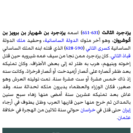
يزدجرد الثالث
(
631
-
651
) اسمه
يزدجرد بن شهريار بن برويز بن
أنوشروان
، وهو آخر ملوك
الدولة الساسانية
، وحفيد
ملك
الدولة
الساسانية
كسرى الثاني
(
590
-
628
) الذي قتله ابنه الملك الساساني
قباذ الثاني
. كان يزدجرد ممن نجا من سيف عمه شيرويه حين قتل
إخوته وبنيهم، هرب به ظئر له إلى بعض الأطراف. وكان تمليكه
بعد ظفر أنصاره على أنصار
أزميدخت
أو أنصار
فرخزاذ
. وكانت سنه
إذ ذاك خمس عشرة أو ست عشرة سنة. تمت توليته العرش وهو
صغير، فكان الوزراء والعظماء يدبرون ملكه لحداثة سنه. وقد
عاش بعد تمليكه عشرين سنة أمضى منها زهاء سبع سنين
بالمدائن ثم خرج منها حين قاربها العرب وظل يطوف في أرجاء
إيران
حتى قتل في
خراسان
حوالي سنة ثلاثين من الهجرة في خلافة
عثمان
.