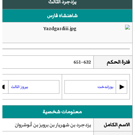
يزدجرد الثالث
شاهنشاه فارس
فترة الحكم
632–651
◀︎
▶︎
بوراندخت
بيروز الثالث
معلومات شخصية
الاسم الكامل
يزدجرد بن شهريار بن برويز بن أنوشروان