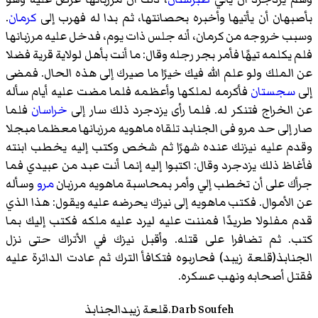
بأصبهان أن يأتيها وأخبره بحصانتها، ثم بدا له فهرب إلى
كرمان
.
وسبب خروجه من كرمان، أنه جلس ذات يوم، فدخل عليه مرزبانها
فلم يكلمه تيهًا فأمر بجر رجله وقال: ما أنت بأهل لولاية قرية فضلا
عن الملك ولو علم الله فيك خيرًا ما صيرك إلى هذه الحال. فمضى
إلى
سجستان
فأكرمه لملكها وأعظمه فلما مضت عليه أيام سأله
عن الخراج فتنكر له. فلما رأى یزدجرد ذلك سار إلى
خراسان
فلما
صار إلى حد مرو فی الجنابد تلقاه ماهويه مرزبانها معظما مبجلا
وقدم عليه نيزنك عنده شهرًا ثم شخص وكتب إليه يخطب ابنته
فأغاظ ذلك يزدجرد وقال: اكتبوا إليه إنما أنت عبد من عبيدي فما
جرأك على أن تخطب إلي وأمر بمحاسبة ماهويه مرزبان
مرو
وسأله
عن الأموال. فكتب ماهويه إلى نيزك يحرضه عليه ويقول: هذا الذي
قدم مفلولا طريدًا فمننت عليه ليرد عليه ملكه فكتب إليك بما
كتب. ثم تضافرا على قتله. وأقبل نيزك في الأتراك حتى نزل
الجنابذ(قلعة
زیبد
) فحاربوه فتكافأ الترك ثم عادت الدائرة عليه
فقتل أصحابه ونهب عسكره.
Darb Soufeh.قلعة زیبدالجنابذ