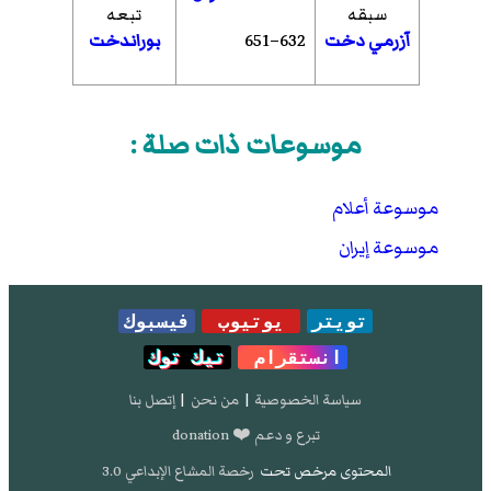
سبقه
تبعه
632–651
آزرمي دخت
بوراندخت
موسوعات ذات صلة :
موسوعة أعلام
موسوعة إيران
تويتر
يوتيوب
فيسبوك
انستقرام
تيك توك
سياسة الخصوصية
|
من نحن
|
إتصل بنا
تبرع و دعم ❤️ donation
المحتوى مرخص تحت
رخصة المشاع الإبداعي 3.0