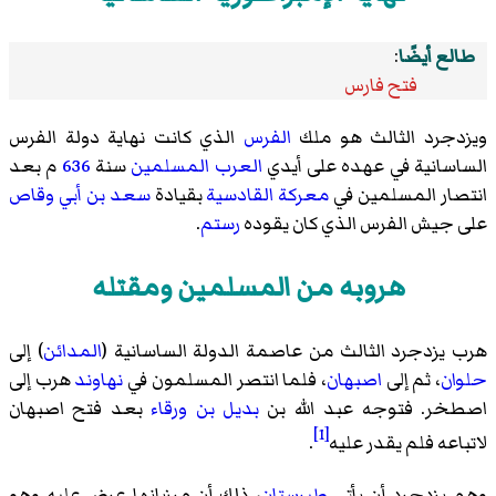
طالع أيضًا
:
فتح فارس
ويزدجرد الثالث هو ملك
الفرس
الذي كانت نهاية دولة الفرس
الساسانية في عهده على أيدي
العرب
المسلمين
سنة
636
م بعد
انتصار المسلمين في
معركة القادسية
بقيادة
سعد بن أبي وقاص
على جيش الفرس الذي كان يقوده
رستم
.
هروبه من المسلمين ومقتله
هرب يزدجرد الثالث من عاصمة الدولة الساسانية (
المدائن
) إلى
حلوان
، ثم إلى
اصبهان
، فلما انتصر المسلمون في
نهاوند
هرب إلى
اصطخر. فتوجه عبد الله بن
بديل بن ورقاء
بعد فتح اصبهان
[1]
لاتباعه فلم يقدر عليه
.
وهم يزدجرد أن يأتي
طبرستان
، ذلك أن مرزبانها عرض عليه وهو