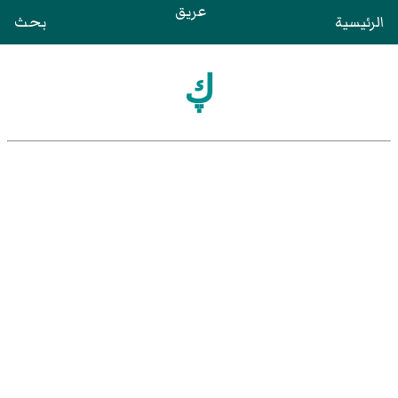
عريق
الرئيسية
بحث
ڮ