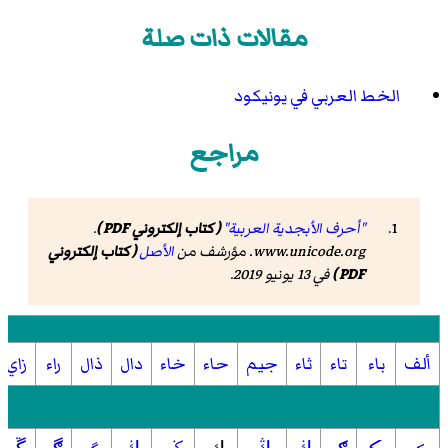
مقالات ذات صلة
الخط العربي في يونيكود
مراجع
"أحرف الأبجدية العربية"
( كتاب إلكتروني PDF )
.
www.unicode.org
. مؤرشف من
الأصل
( كتاب إلكتروني
PDF )
في 13 يونيو 2019.
ألف
باء
تاء
ثاء
جيم
حاء
خاء
دال
ذال
راء
زاي