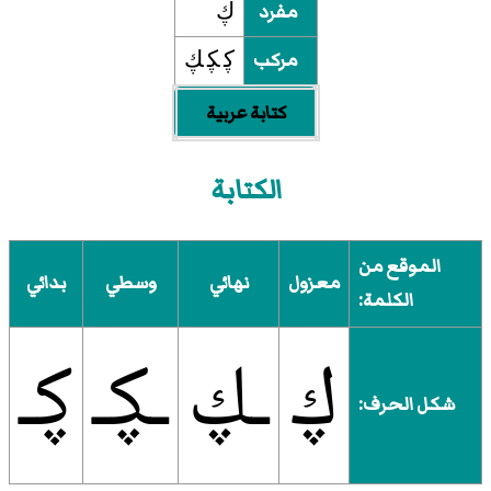
مفرد
ڮ
مركب
ڮ‍ ‍ڮ‍ ‍ڮ
كتابة عربية
الكتابة
الموقع من
معزول
نهائي
وسطي
بدائي
الكلمة:
ڮ
ـڮ
ـڮـ
ڮـ
شكل الحرف: