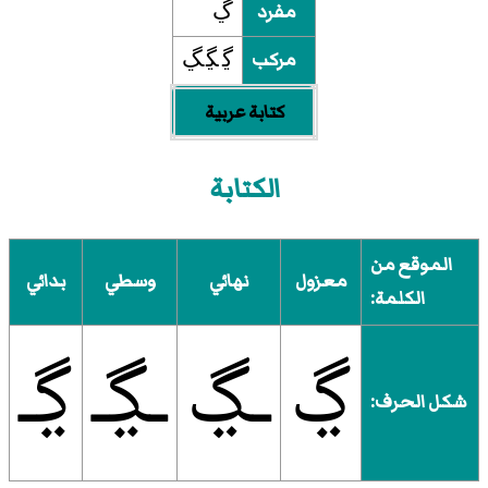
مفرد
ڲ
مركب
ڲ‍ ‍ڲ‍ ‍ڲ
كتابة عربية
الكتابة
الموقع من
معزول
نهائي
وسطي
بدائي
الكلمة:
ڲ
ـڲ
ـڲـ
ڲـ
شكل الحرف: