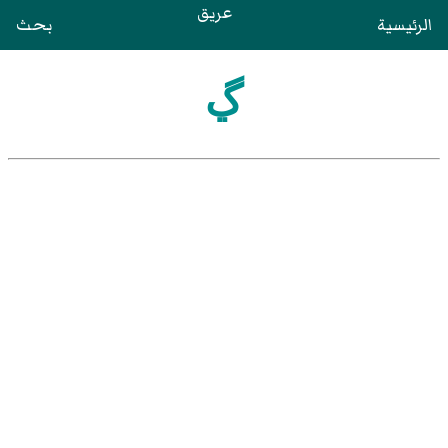
عريق
الرئيسية
بحث
ڲ