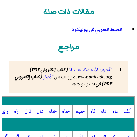
مقالات ذات صلة
الخط العربي في يونيكود
مراجع
"أحرف الأبجدية العربية"
( كتاب إلكتروني PDF )
.
www.unicode.org
. مؤرشف من
الأصل
( كتاب إلكتروني
PDF )
في 13 يونيو 2019.
ألف
باء
تاء
ثاء
جيم
حاء
خاء
دال
ذال
راء
زاي