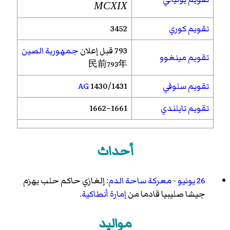
MCXIX
تقويم كوري
3452
793 قبل إعلان
جمهورية الصين
تقويم مينغوو
民前793年
تقويم سلوقي
1430/1431
AG
تقويم تايلندي
1661–1662
أحداث
26 يونيو
-
معركة ساحة الدم
: إلغازي حاكم حلب يهزم
جيشا صليبيا قادما من
إمارة أنطاكية
.
مواليد