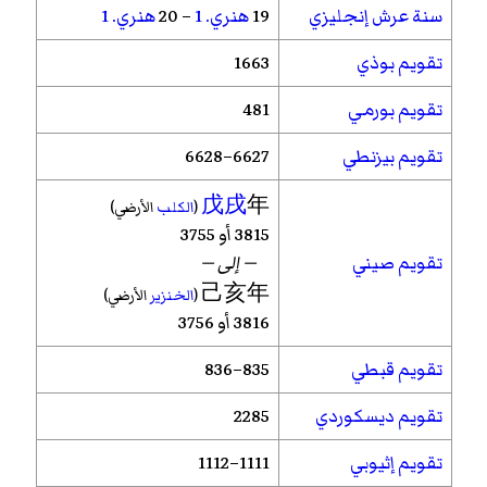
سنة عرش إنجليزي
19
هنري. 1
– 20
هنري. 1
تقويم بوذي
1663
تقويم بورمي
481
تقويم بيزنطي
6627–6628
戊戌
年
(
الكلب
الأرضي)
3815 أو 3755
تقويم صيني
— إلى —
己亥年
(
الخنزير
الأرضي)
3816 أو 3756
تقويم قبطي
835–836
تقويم ديسكوردي
2285
تقويم إثيوبي
1111–1112