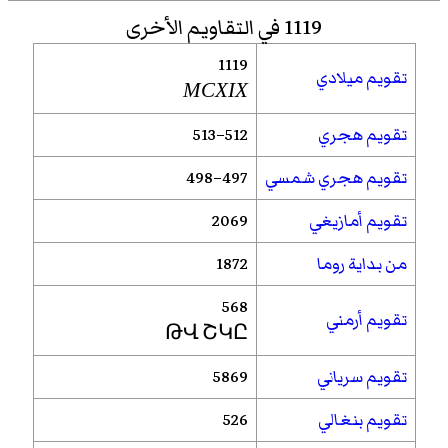
1119 في التقاويم الأخرى
1119
تقويم ميلادي
MCXIX
تقويم هجري
512–513
تقويم هجري شمسي
497–498
تقويم أمازيغي
2069
من بداية روما
1872
568
تقويم أرمني
ԹՎ ՇԿԸ
تقويم سرياني
5869
تقويم بنغالي
526