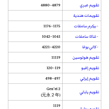
تقويم عبري
4879–4880
تقويمات هندية
-
بيكرم سامفات
1175–1176
-
شاكا سامفات
1041–1042
-
كالي يوغا
4220–4221
تقويم هولوسين
11119
تقويم إغبو
119–120
تقويم إيراني
497–498
Gen'ei
2
تقويم ياباني
(元永２年)
1119
تقويم يولياني