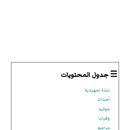
☰ جدول المحتويات
نبذة تمهيدية
أحداث
مواليد
وفيات
مراجع