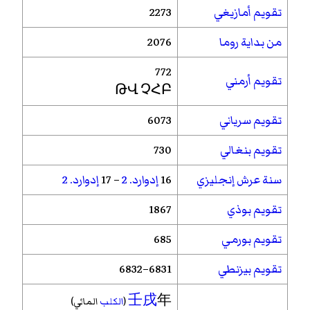
تقويم أمازيغي
2273
من بداية روما
2076
772
تقويم أرمني
ԹՎ ՉՀԲ
تقويم سرياني
6073
تقويم بنغالي
730
سنة عرش إنجليزي
16
إدوارد. 2
– 17
إدوارد. 2
تقويم بوذي
1867
تقويم بورمي
685
تقويم بيزنطي
6831–6832
壬戌
年
(
الكلب
المائي)