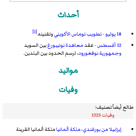
أحداث
[1]
18 يوليو
-
تطويب
توماس الأكويني
وتقنينه.
12 أغسطس
- عقد
معاهدة نوتيبورغ
بين السويد
وجمهورية نوفغورود
، لرسم الحدود بين البلدين.
مواليد
وفيات
طالع أيضاً تصنيف:
وفيات 1323
إيزابيلا من بورغندي، ملكة ألمانيا
ملكة ألمانيا القرينة