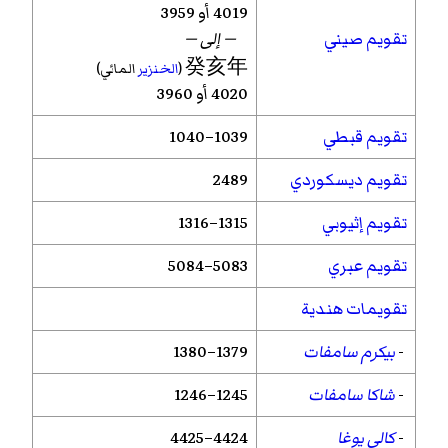
4019 أو 3959
تقويم صيني
— إلى —
癸亥年
(
الخنزير
المائي)
4020 أو 3960
تقويم قبطي
1039–1040
تقويم ديسكوردي
2489
تقويم إثيوبي
1315–1316
تقويم عبري
5083–5084
تقويمات هندية
-
بيكرم سامفات
1379–1380
-
شاكا سامفات
1245–1246
-
كالي يوغا
4424–4425