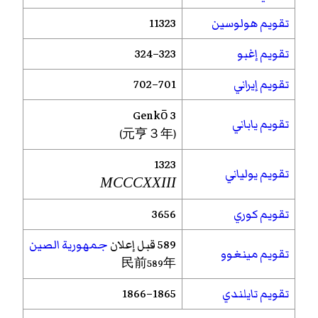
تقويم هولوسين
11323
تقويم إغبو
323–324
تقويم إيراني
701–702
Genkō
3
تقويم ياباني
(元亨３年)
1323
تقويم يولياني
MCCCXXIII
تقويم كوري
3656
589 قبل إعلان
جمهورية الصين
تقويم مينغوو
民前589年
تقويم تايلندي
1865–1866