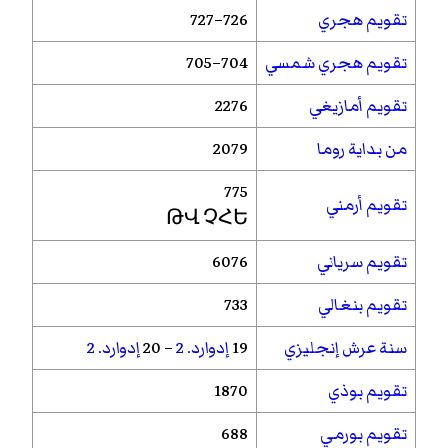
تقويم هجري
726–727
تقويم هجري شمسي
704–705
تقويم أمازيغي
2276
من بداية روما
2079
775
تقويم أرمني
ԹՎ ՉՀԵ
تقويم سرياني
6076
تقويم بنغالي
733
سنة عرش إنجليزي
19
إدوارد. 2
– 20
إدوارد. 2
تقويم بوذي
1870
تقويم بورمي
688