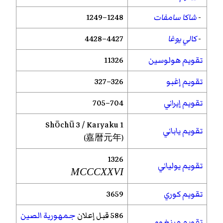
-
شاكا سامفات
1248–1249
-
كالي يوغا
4427–4428
تقويم هولوسين
11326
تقويم إغبو
326–327
تقويم إيراني
704–705
Shōchū
3 /
Karyaku
1
تقويم ياباني
(嘉暦元年)
1326
تقويم يولياني
MCCCXXVI
تقويم كوري
3659
586 قبل إعلان
جمهورية الصين
تقويم مينغوو