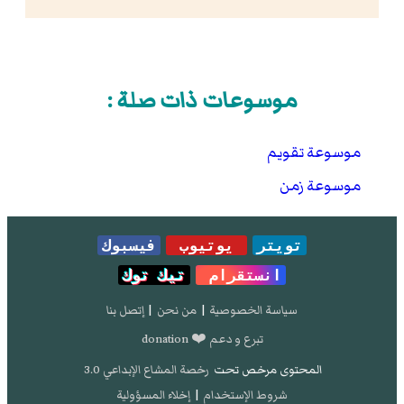
موسوعات ذات صلة :
موسوعة تقويم
موسوعة زمن
تويتر
يوتيوب
فيسبوك
انستقرام
تيك توك
سياسة الخصوصية
|
من نحن
|
إتصل بنا
تبرع و دعم ❤️ donation
المحتوى مرخص تحت
رخصة المشاع الإبداعي 3.0
شروط الإستخدام
|
إخلاء المسؤولية