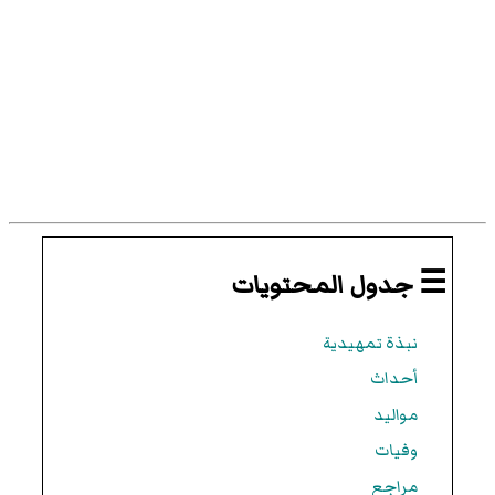
☰ جدول المحتويات
نبذة تمهيدية
أحداث
مواليد
وفيات
مراجع