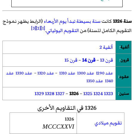
سنة 1326
كانت
سنة بسيطة تبدأ يوم الأربعاء
(الرابط يظهر نموذج
[3]
[2]
[1]
التقويم الكامل للسنة) من
التقويم اليولياني
.
ألفية 2
ألفية
:
قرن 13
–
قرن 14
–
قرن 15
قرون
:
عقد 1290
عقد 1300
عقد 1310
–
عقد 1320
–
عقد 1330
عقد
عقود
:
1340
عقد 1350
1329
1328
1327
–
1326
–
1325
1324
1323
سنين
:
1326 في التقاويم الأخرى
1326
تقويم ميلادي
MCCCXXVI