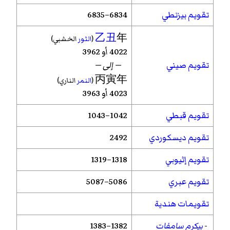
تقويم بيزنطي
6834–6835
乙丑
年
(
الثور
الخشبي)
4022 أو 3962
تقويم صيني
— إلى —
丙寅年
(
النمر
الناري)
4023 أو 3963
تقويم قبطي
1042–1043
تقويم ديسكوردي
2492
تقويم إثيوبي
1318–1319
تقويم عبري
5086–5087
تقويمات هندية
-
بيكرم سامفات
1382–1383