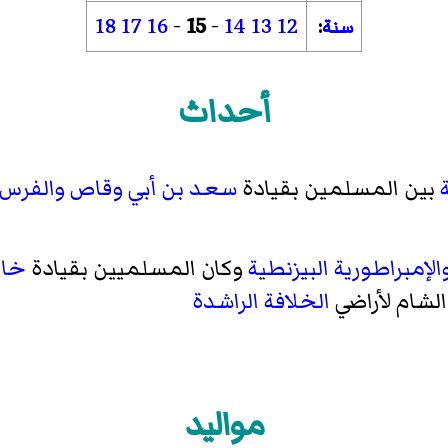
18
17
16
-
15
-
14
13
12
سنة
:
أحداث
بين المسلمين بقيادة
سعد بن أبي وقاص
والفرس
الإمبراطورية البيزنطية
وكان المسلميين بقيادة
خال
لشام لأراضي
الخلافة الراشدة
مواليد