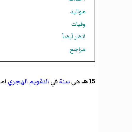
مواليد
وفيات
انظر أيضاً
مراجع
15 هـ
هي
سنة
في
التقويم الهجري
امت