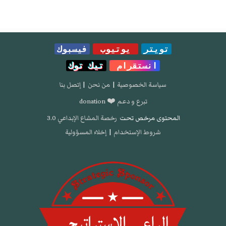
تويتر
يوتيوب
فيسبوك
انستقرام
تيك توك
سياسة الخصوصية
|
من نحن
|
إتصل بنا
تبرع و دعم ❤️ donation
المحتوى مرخص تحت
رخصة المشاع الإبداعي 3.0
شروط الإستخدام
|
إخلاء المسؤولية