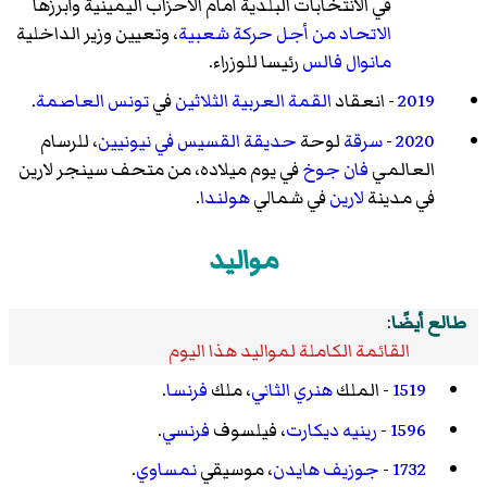
في الانتخابات البلدية أمام الأحزاب اليمينية وأبرزها
الاتحاد من أجل حركة شعبية
، وتعيين وزير الداخلية
مانوال فالس
رئيسا للوزراء.
2019
- انعقاد
القمة العربية الثلاثين
في
تونس العاصمة
.
2020
-
سرقة
لوحة
حديقة القسيس في نيونيين
، للرسام
العالمي
فان جوخ
في يوم ميلاده، من متحف سينجر لارين
في مدينة
لارين
في شمالي
هولندا
.
مواليد
طالع أيضًا
:
القائمة الكاملة لمواليد هذا اليوم
1519
- الملك
هنري الثاني
، ملك
فرنسا
.
1596
-
رينيه ديكارت
، فيلسوف
فرنسي
.
1732
-
جوزيف هايدن
، موسيقي
نمساوي
.