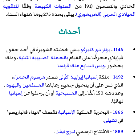
الحادي والتسعون (91) من
السنوات الكبيسة
وفقًا
للتقويم
الميلادي الغربي (الغريغوري)
. يبقى بعده 275 يوما لانتهاء السنة.
أحداث
1146
ـ
برنار دي كليرفو
يلقي خطبته الشهيرة في أحد حقول
فيزيلاي محرضًا على القيام
بالحملة الصليبية الثانية
، وذلك
بحضور
لويس السابع ملك فرنسا
.
1492
- ملكة
إسبانيا
إيزابيلا الأولى
تصدر
مرسوم الحمراء
،
الذي نص على أن يتحول جميع رعاياها
المسلمين
واليهود
ـ
وعددهم 150 ألفًا ـ إلى
المسيحية
أو أن يرحلوا عن
إسبانيا
نهائيًا.
1866
- البحرية الملكية
الإسبانية
تقصف "ميناء فالباريسو"
في
تشيلي
.
1889
- الافتتاح الرسمي
لبرج ايفل
.