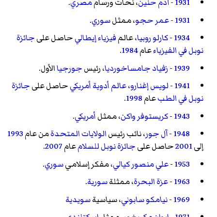
1931
-
آدم حنين
، نحات ورسام
مصري
.
1931
-
عمر حجو
، ممثل
سوري
.
1934
-
كارلو روبيا
، عالم
فيزياء
إيطالي
حاصل على
جائزة
نوبل في الفيزياء
عام
1984
.
1939
-
زفياد جامساخورديا
، رئيس
جورجيا
الأول.
1941
-
لويس إغنارو
،
عالم أدوية
أمريكي
حاصل على
جائزة
نوبل في الطب
عام
1998
.
1943
-
كريستوفر واكن
، ممثل
أمريكي
.
1948
-
آل جور
، نائب رئيس
الولايات المتحدة
من عام
1993
إلى
2001
حاصل على
جائزة نوبل للسلام
عام
2007
.
1953
-
علي منصور كيالي
، مفكر إسلامي
سوري
.
1963
-
عزة البحرة
، ممثلة
سورية
.
1969
-
نيامكو سابوني
، سياسية
سويدية