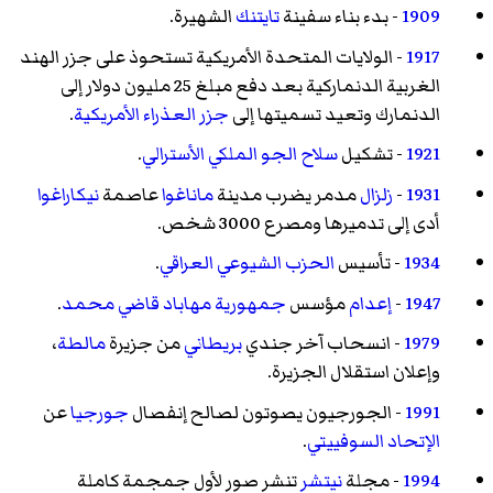
1909
- بدء بناء سفينة
تايتنك
الشهيرة.
1917
- الولايات المتحدة الأمريكية تستحوذ على جزر الهند
الغربية الدنماركية بعد دفع مبلغ 25 مليون دولار إلى
الدنمارك وتعيد تسميتها إلى
جزر العذراء الأمريكية
.
1921
- تشكيل
سلاح الجو الملكي الأسترالي
.
1931
-
زلزال
مدمر يضرب مدينة
ماناغوا
عاصمة
نيكاراغوا
أدى إلى تدميرها ومصرع 3000 شخص.
1934
- تأسيس
الحزب الشيوعي العراقي
.
1947
-
إعدام
مؤسس
جمهورية مهاباد
قاضي محمد
.
1979
- انسحاب آخر جندي
بريطاني
من جزيرة
مالطة
،
وإعلان استقلال الجزيرة.
1991
- الجورجيون يصوتون لصالح إنفصال
جورجيا
عن
الإتحاد السوفييتي
.
1994
- مجلة
نيتشر
تنشر صور لأول جمجمة كاملة