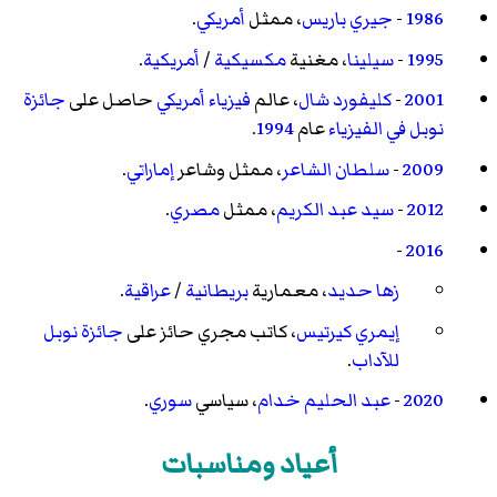
1986
-
جيري باريس
، ممثل
أمريكي
.
1995
-
سيلينا
، مغنية
مكسيكية
/
أمريكية
.
2001
-
كليفورد شال
، عالم
فيزياء
أمريكي
حاصل على
جائزة
نوبل في الفيزياء
عام
1994
.
2009
-
سلطان الشاعر
، ممثل وشاعر
إماراتي
.
2012
-
سيد عبد الكريم
، ممثل
مصري
.
-
2016
زها حديد
، معمارية
بريطانية
/
عراقية
.
إيمري كيرتيس
، كاتب مجري حائز على
جائزة نوبل
للآداب
.
2020
-
عبد الحليم خدام
، سياسي
سوري
.
أعياد ومناسبات