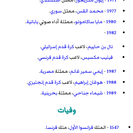
1971
-
إيوان مكريغور
، ممثل
اسكتلندي
.
1977
-
محمد القس
، ممثل
سوري
.
1980
-
مايا ساكاموتو
، ممثلة أداء صوتي
يابانية
.
-
1982
تال بن حاييم
، لاعب
كرة قدم
إسرائيلي
.
فيليب مكسيس
، لاعب
كرة قدم
فرنسي
.
1987
-
إيمي سمير غانم
، ممثلة
مصرية
.
1988
-
هوغان إبراهيم
، لاعب
كرة قدم
إنجليزي
.
1989
-
شيماء جناحي
، ممثلة
بحرينية
.
وفيات
1547
- الملك
فرانسوا الأول
، ملك
فرنسا
.