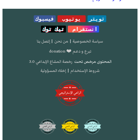
تويتر
يوتيوب
فيسبوك
انستقرام
تيك توك
سياسة الخصوصية
|
من نحن
|
إتصل بنا
تبرع و دعم ❤️ donation
المحتوى مرخص تحت
رخصة المشاع الإبداعي 3.0
شروط الإستخدام
|
إخلاء المسؤولية