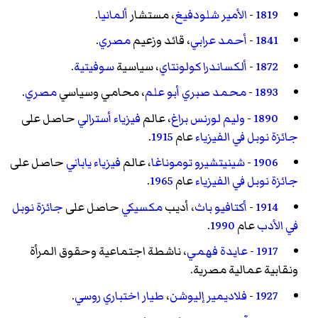
1819
-
الأمير شلودفيغ
، مستشار
ألمانيا
.
1841
-
أحمد عرابي
، قائد وزعيم
مصري
.
1872
-
ألكساندرا كولونتاي
، سياسية
سوفيتية
.
1893
-
محمد صبري أبو علم
، محامي وسياسي
مصري
.
1890
-
وليم لورنس براغ
، عالم
فيزياء
أسترالي
حاصل على
جائزة نوبل في الفيزياء
عام
1915
.
1906
-
شينيتشيرو توموناغا
، عالم
فيزياء
ياباني
حاصل على
جائزة نوبل في الفيزياء
عام
1965
.
1914
-
أكتافيو باث
، أديب
مكسيكي
حاصل على
جائزة نوبل
في الأدب
عام
1990
.
1917
-
عايدة فهمي
، ناشطة اجتماعية وحقوق المرأة
ونقابية عمالية مصرية.
1927
-
فلاديمير إليوشن
،
طيار اختباري
روسي
.