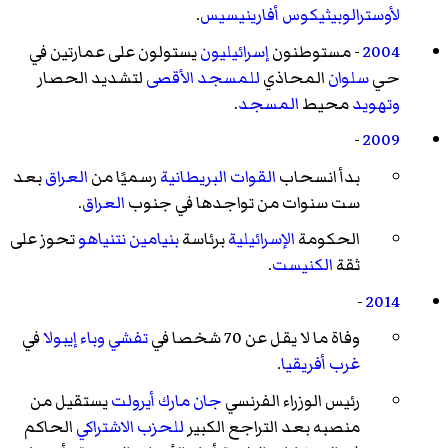
لأوسترالوبيثيكوس أفارينيسيس
.
2004
- مستوطنون
إسرائيليون
يستولون على عمارتين في
حي
سلوان
المحاذي
للمسجد الأقصى
لتشديد الحصار
وتهويد
محيط
المسجد
.
-
2009
بدأ انسحاب
القوات البريطانية
رسميًا من
العراق
بعد
ست سنوات من تواجدها في جنوب
العراق
.
الحكومة
الإسرائيلية
برئاسة
بنيامين نتنياهو
تحوز على
ثقة
الكنيست
.
-
2014
وفاة ما لا يقل عن 70 شخصا في
تفشي وباء إيبولا
في
غرب أفريقيا
.
رئيس الوزراء الفرنسي
جان مارك أيرولت
يستقيل من
منصبه بعد التراجع الكبير
للحزب الاشتراكي
الحاكم