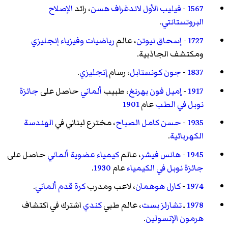
1567
-
فيليب الأول لاندغراف هسن
، رائد
الإصلاح
البروتستانتي
.
1727
-
إسحاق نيوتن
، عالم
رياضيات
وفيزياء
إنجليزي
ومكتشف الجاذبية.
1837
-
جون كونستابل
، رسام
إنجليزي
.
1917
-
إميل فون بهرنغ
، طبيب
ألماني
حاصل على
جائزة
نوبل في الطب
عام
1901
1935
-
حسن كامل الصباح
، مخترع لبناني في
الهندسة
الكهربائية
.
1945
-
هانس فيشر
، عالم
كيمياء عضوية
ألماني
حاصل على
جائزة نوبل في الكيمياء
عام
1930
.
1974
-
كارل هوهمان
، لاعب ومدرب
كرة قدم
ألماني
.
1978
ـ
تشارلز بست
، عالم طبي
كندي
اشترك في اكتشاف
هرمون الإنسولين
.