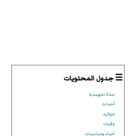
☰ جدول المحتويات
نبذة تمهيدية
أحداث
مواليد
وفيات
أعياد ومناسبات