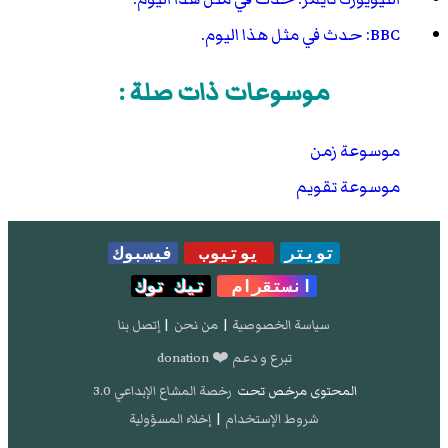
BBC: حدث في مثل هذا اليوم.
موسوعات ذات صلة :
موسوعة زمن
موسوعة تقويم
تويتر
يوتيوب
فيسبوك
انستقرام
تيك توك
سياسة الخصوصية
|
من نحن
|
إتصل بنا
تبرع و دعم ❤️ donation
المحتوى مرخص تحت
رخصة المشاع الإبداعي 3.0
شروط الإستخدام
|
إخلاء المسؤولية