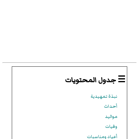
☰ جدول المحتويات
نبذة تمهيدية
أحداث
مواليد
وفيات
أعياد ومناسبات