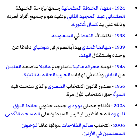
1924
-
انتهاء الخلافة العثمانية
رسميًا بإزاحة الخليفة
العثماني
عبد المجيد الثاني
ونفيه هو وجميع أفراد أسرته
وذلك على يد
كمال أتاتورك
.
1938
- اكتشاف
النفط
في
السعودية
.
1939
-
مهاتما غاندي
يبدأ بالصوم في
مومباي
دفاعًا عن
وحده واستقلال
الهند
.
1945
- نهاية
معركة مانيلا
باسترجاع
مانيلا
عاصمة
الفلبين
من
اليابان
وذلك في نهايات
الحرب العالمية الثانية
.
1956
- صدور قانون الانتخاب
المصري
والذي منحت فيه
المرأة
حق الانتخاب لأول مرة.
2005
- افتتاح مصلى
يهودي
جديد جنوبي
حائط البراق
لليهود
المحافظين ليكرس السيطرة على
المسجد الأقصى
.
2006
- انتخاب
سالم الفلاحات
مراقبًا عامًا
للإخوان
المسلمين في الأردن
.