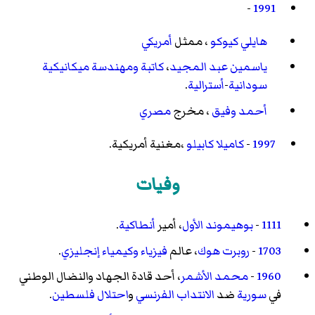
-
1991
هايلي كيوكو
، ممثل
أمريكي
ياسمين عبد المجيد
،
كاتبة
ومهندسة ميكانيكية
سودانية
-
أسترالية
.
أحمد وفيق
، مخرج
مصري
1997
-
كاميلا كابيلو
،مغنية أمريكية.
وفيات
1111
-
بوهيموند الأول
، أمير
أنطاكية
.
1703
-
روبرت هوك
، عالم
فيزياء
وكيمياء
إنجليزي
.
1960
-
محمد الأشمر
، أحد قادة الجهاد والنضال الوطني
في
سورية
ضد
الانتداب الفرنسي
و
احتلال فلسطين
.