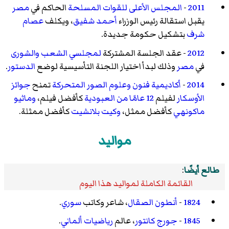
2011
-
المجلس الأعلى للقوات المسلحة
الحاكم في
مصر
يقبل استقالة رئيس الوزراء
أحمد شفيق
، ويكلف
عصام
شرف
بتشكيل حكومة جديدة.
2012
- عقد الجلسة المشتركة
لمجلسي الشعب
والشورى
في
مصر
وذلك لبدأ اختيار اللجنة التأسيسية لوضع
الدستور
.
2014
-
أكاديمية فنون وعلوم الصور المتحركة
تمنح
جوائز
الأوسكار
لفيلم
12 عامًا من العبودية
كأفضل فيلم،
وماثيو
ماكونهي
كأفضل ممثل،
وكيت بلانشيت
كأفضل ممثلة.
مواليد
طالع أيضًا
:
القائمة الكاملة لمواليد هذا اليوم
1824
-
أنطون الصقال
، شاعر وكاتب
سوري
.
1845
-
جورج كانتور
، عالم
رياضيات
ألماني
.