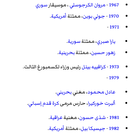
1967
-
مروان الكرجوسلي
، موسيقار
سوري
1970
-
جولي بوين
، ممثلة
أمريكية
.
-
1971
يارا صبري
، ممثلة
سورية
.
زهور حسين
، ممثلة
بحرينية
.
1973
-
كزافييه بيتل
رئيس وزراء لكسمبورغ الثالث.
-
1979
عادل محمود
، مغني
بحريني
.
ألبرت خوركيرا
، حارس مرمى
كرة قدم
إسباني
.
1981
-
شذى حسون
، مغنية
عراقية
.
1982
-
جيسيكا بيل
، ممثلة
أمريكية
.