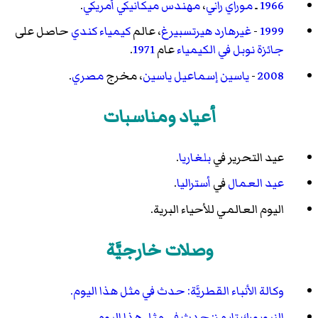
1966
ـ
موراي راني
،
مهندس ميكانيكي
أمريكي
.
1999
-
غيرهارد هيرتسبيرغ
، عالم
كيمياء
كندي
حاصل على
جائزة نوبل في الكيمياء
عام
1971
.
2008
-
ياسين إسماعيل ياسين
، مخرج
مصري
.
أعياد ومناسبات
عيد التحرير في
بلغاريا
.
عيد العمال
في
أستراليا
.
اليوم العالمي للأحياء البرية.
وصلات خارجيَّة
وكالة الأنباء القطريَّة: حدث في مثل هذا اليوم.
النيويورك تايمز: حدث في مثل هذا اليوم.