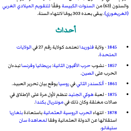
والستون (63) من
السنوات الكبيسة
وفقًا
للتقويم الميلادي الغربي
(الغريغوري)
. يبقى بعده 303 يومًا لانتهاء السنة.
أحداث
1845
- ولاية
فلوريدا
تعتمد كولاية رقم 27 في
الولايات
المتحدة
.
1857
- نشوب
حرب الأفيون الثانية
:
بريطانيا
وفرنسا
تبدءان
الحرب على
الصين
.
1861
-
ألكسندر الثاني
في
روسيا
يوقع بيان تحرير العبيد.
1875
- لعبة
هوكي الجليد
تنظم لأول مرة على الإطلاق في
صالات مغلقة وكان ذلك في
مونتريال
بكندا
.
1878
- انتهاء
الحرب الروسية العثمانية
باستعادة
بلغاريا
استقلالها عن الدولة العثمانية وفقا
لمعاهدة سان
ستيفانو
.