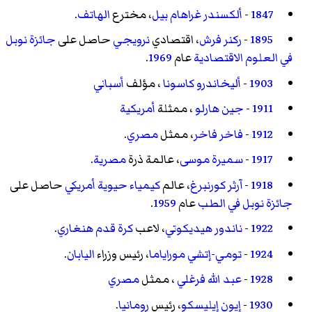
1847
-
ألكسندر غراهام بيل
، مخترع
الهاتف
.
1895
-
ركنر فرش
، اقتصادي
نرويجي
حاصل على
جائزة نوبل
في العلوم الاقتصادية
عام
1969
.
1903
-
أليخاندرو كاسونا
، مؤلف
أسباني
1911
-
جين هارلو
، ممثلة
أمريكية
1912
-
فاخر فاخر
، ممثل
مصري
.
1917
-
سميرة موسى
، عالمة ذرة
مصرية
.
1918
-
آرثر كورنبرغ
، عالم
كيمياء حيوية
أمريكي
حاصل على
جائزة نوبل في الطب
عام
1959
.
1922
-
ناندور هيديكوتي
، لاعب
كرة قدم
هنغاري
.
1924
-
تومي-إتشي موراياما
، رئيس وزراء
اليابان
.
1928
-
عبد الله فرغلي
، ممثل
مصري
1930
-
إيون إيليسكو
، رئيس
رومانيا
.