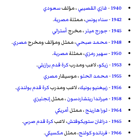
1940
-
غازي القصيبي
، مؤلف
سعودي
1942
-
سناء يونس
، ممثلة
مصرية
.
1945
-
جورج ميلر
، مخرج
أسترالي
1948
-
محمد صبحي
، ممثل ومؤلف ومخرج
مصري
.
1950
-
سهير رمزي
، ممثلة
مصرية
.
1953
-
زيكو
، لاعب ومدرب
كرة قدم
برازيلي
.
1955
-
محمد الحلو
، موسيقار
مصري
1956
-
زبيغنيو بونيك
، لاعب ومدرب
كرة قدم
بولندي
.
1958
-
ميراندا ريتشاردسون
، ممثل
إنجليزي
1964
-
لورا هارينج
، ممثل
أمريكي
1965
-
دراغان ستويكوفتش
، لاعب
كرة قدم
صربي
.
1966
-
فرناندو كولنج
، ممثل
مكسيكي
.