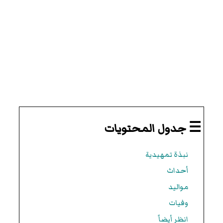
☰ جدول المحتويات
نبذة تمهيدية
أحداث
مواليد
وفيات
انظر أيضاً