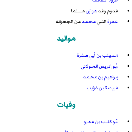
غزوة الطائف
قدوم وفد
هوازن
مسلما
عمرة
النبي
محمد
من الجعرانة
مواليد
المهلب بن أبي صفرة
أبو إدريس الخولاني
إبراهيم بن محمد
قبيصة بن ذؤيب
وفيات
أبو كليب بن عمرو