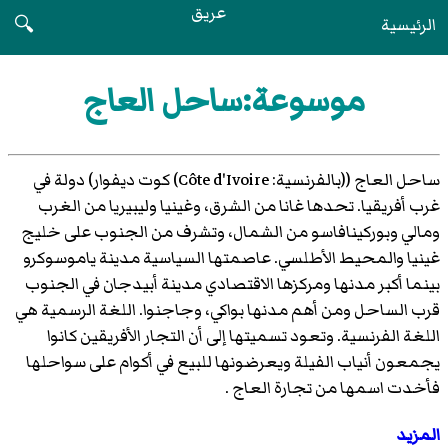
عريق
الرئيسية
🔍
موسوعة:ساحل العاج
ساحل العاج ((بالفرنسية: Côte d'Ivoire) كوت ديفوار) دولة في
غرب أفريقيا. تحدها غانا من الشرق، وغينيا وليبيريا من الغرب
ومالي وبوركينافاسو من الشمال، وتشرف من الجنوب على خليج
غينيا والمحيط الأطلسي. عاصمتها السياسية مدينة ياموسوكرو
بينما أكبر مدنها ومركزها الاقتصادي مدينة أبيدجان في الجنوب
قرب الساحل ومن أهم مدنها بواكي، وجاجنوا. اللغة الرسمية هي
اللغة الفرنسية. وتعود تسميتها إلى أن التجار الأفريقين كانوا
يجمعون أنياب الفيلة ويعرضونها للبيع في أكوام على سواحلها
فأخدت اسمها من تجارة العاج .
المزيد