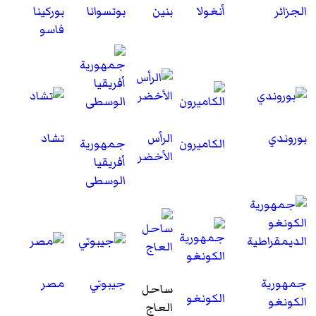
الجزائر
أنغولا
بنين
بوتسوانا
بوركينا
فاسو
بوروندي
الرأس
تشاد
الكاميرون
جمهورية
الأخضر
أفريقيا
الوسطى
جمهورية
جيبوتي
مصر
ساحل
الكونغو
الكونغو
العاج