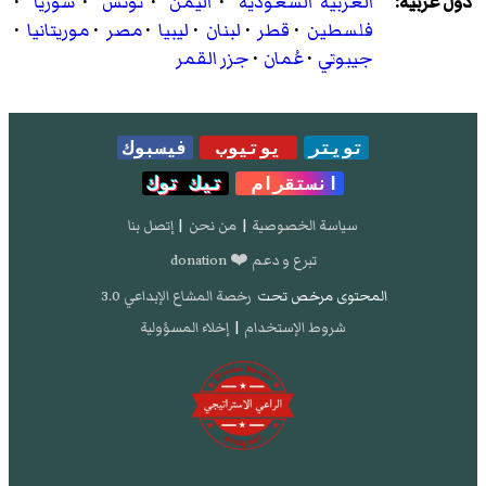
دول عربية:
العربية السعودية
·
اليمن
·
تونس
·
سوريا
·
فلسطين
·
قطر
·
لبنان
·
ليبيا
·
مصر
·
موريتانيا
·
جيبوتي
·
عُمان
·
جزر القمر
تويتر
يوتيوب
فيسبوك
انستقرام
تيك توك
سياسة الخصوصية
|
من نحن
|
إتصل بنا
تبرع و دعم ❤️ donation
المحتوى مرخص تحت
رخصة المشاع الإبداعي 3.0
شروط الإستخدام
|
إخلاء المسؤولية