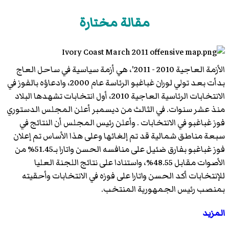
مقالة مختارة
الأزمة العاجية 2010 - 2011'، هي أزمة سياسية في ساحل العاج
بدأت بعد تولي لوران غباغبو الرئاسة عام 2000، وادعاؤه بالفوز في
الانتخابات الرئاسية العاجية 2010، أول انتخابات تشهدها البلاد
منذ عشر سنوات. في الثالث من ديسمبر أعلن المجلس الدستوري
فوز غباغبو في الانتخابات . وأعلن رئيس المجلس أن النتائج في
سبعة مناطق شمالية قد تم إلغائها وعلى هذا الأساس تم إعلان
فوز غباغبو بفارق ضئيل على منافسه الحسن واتارا بـ51.45% من
الأصوات مقابل 48.55%، واستنادا على نتائج اللجنة العليا
للإنتخابات أكد الحسن واتارا على فوزه في الانتخابات وأحقيته
بمنصب رئيس الجمهورية المنتخب.
المزيد