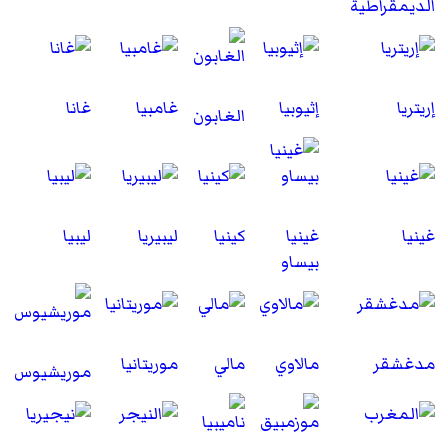
الديمقراطية
إريتريا
إثيوبيا
غامبيا
غانا
الغابون
غينيا
غينيا
كينيا
ليبيريا
ليبيا
بيساو
مدغشقر
مالاوي
مالي
موريتانيا
موريشيوس