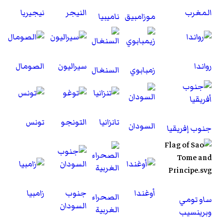
المغرب
النيجر
نيجيريا
موزامبيق
ناميبيا
رواندا
سيراليون
الصومال
زمبابوي
السنغال
تانزانيا
التونجو
تونس
السودان
جنوب إفريقيا
أوغندا
جنوب
زامبيا
الصحراء
ساو تومي
السودان
الغربية
وبرينسيب