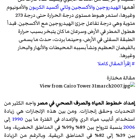
أهمها
الهيدروجين
والأكسجين
وثاني أكسيد الكربون
والأمونيوم
وغيرها، استمر هبوط مستوى درجة الحرارة حتى درجة 273
مئوية وهي درجة تفاعل جزئ الهيدروجين مع الأكسجين. فبدأ
هطول المطر في الأرض وسرعان ما كان يتبخر بسبب حرارة
الطبقة السفلى في الأرض، وحينما بردت، حدث ما يسمى
بالفيضان العظيم ونشأ بسببه المحيطات والأنهار والبحار
وغيرها.
# إقرأ المقال كاملا
مقالة مختارة
إمداد خطوط المياه والصرف الصحي في مصر
واجه الكثير من
التحديات وحقق إنجازات. ومن بين هذه الإنجازات هي زيادة
استخدام أنابيب مياه الري والإمداد في الفترة ما بين
1990
إلى
2006
بنسبة تترواح بين 89% و99% في المناطق الحضرية، وما
بين 39% إلى 82% في المناطق الريفية. وبالرغم من الزيادة