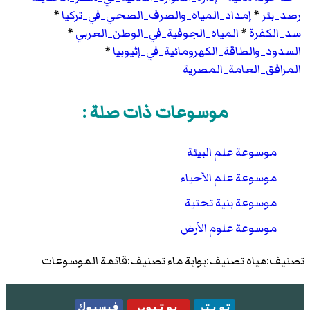
رصد_بئر
*
إمداد_المياه_والصرف_الصحي_في_تركيا
*
سد_الكفرة
*
المياه_الجوفية_في_الوطن_العربي
*
السدود_والطاقة_الكهرومائية_في_إثيوبيا
*
المرافق_العامة_المصرية
موسوعات ذات صلة :
موسوعة علم البيئة
موسوعة علم الأحياء
موسوعة بنية تحتية
موسوعة علوم الأرض
تصنيف:مياه تصنيف:بوابة ماء تصنيف:قائمة الموسوعات
تويتر
يوتيوب
فيسبوك