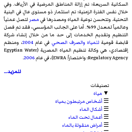
السكانية السريعة؛ تم إزالة المناطق المرضية في الأرياف. وفي
خلال نفس الفترة الزمنية؛ تم استثمار ذو مستوى عالِ في البنية
التحتية. وتتحسن نوعية المياه ومصدرها في
مصر
لتصل عملياً
وعالمياً لمعدل 99%. أما على الجانب المؤسسي، فقد تم فصل
التنظيم وتقديم الخدمات إلى حد ما من خلال إنشاء شركة
قابضة قومية
للمياه
والصرف الصحي
في عام
2004
، ومنظم
إقتصادي، هي وكالة تنظيم المياه المصرية (
Egyptian Water
Regulatory Agency؛ واختصاراً: EWRA
)‏، في عام
2006
.
للمزيد...
تصنيفات
▼
مياه
☰
أشخاص مرتبطون بمياه
☰
أشكال الماء
☰
أعمال تحت الماء
☰
أمراض منقولة بالماء