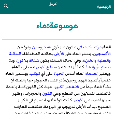
عريق
الرئيسية
🔍
موسوعة:ماء
الماء
مركب كيميائي
مكون من ذرتي
هيدروجين
وذرة من
الأكسجين
، ينتشر الماء على
الأرض
بحالاته المختلفة،
السائلة
والصلبة
والغازية
. وفي الحالة السائلة يكون
شفافا
بلا
لون
، وبلا
طعم
، أو
رائحة
. كما أن 71 % من
سطح الأرض
مغطى بال
ماء
،
ويعتبر
العلماء
ال
ماء
أساس
الحياة
على أي
كوكب
. ويسمى ال
ماء
علمياً بأكسيد الهيدروجين،ذكر علماء الجيولوجيا والفلك أن
نشأة الماء تبدأ من
الانفجار الكبير
، حيث كان الكون كتلة واحدة
فانفلقت للملايين من القطع وهي
الكون
والمجرات، وظهر
حينها مايسمى
الأرض
، كانت كرة ملتهبة تعوم في الكون
الفسيح، بدأت الأرض تدريجيا في البرودة، فتكثفت الغازات
الثقيلة وخرجت من الغلاف الجوي وبقيت عدة غازات من