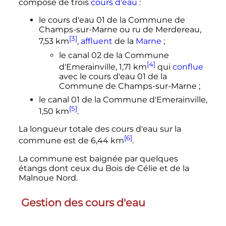
compose de trois
cours d'eau
:
le cours d'eau 01 de la Commune de
Champs-sur-Marne ou ru de Merdereau,
[3]
7,53
km
,
affluent
de la
Marne
;
le canal 02 de la Commune
[4]
d'Emerainville,
1,71
km
qui
conflue
avec le cours d'eau 01 de la
Commune de Champs-sur-Marne
;
le canal 01 de la Commune d'Emerainville,
[5]
1,50
km
.
La longueur totale des cours d'eau sur la
[6]
commune est de
6,44
km
.
La commune est baignée par quelques
étangs dont ceux du Bois de Célie et de la
Malnoue Nord.
Gestion des cours d'eau