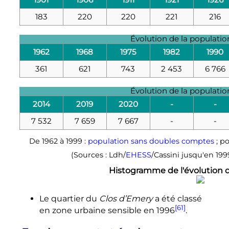
183
220
220
221
216
Évolution de la populati
1962
1968
1975
1982
1990
361
621
743
2 453
6 766
Évolution de la populati
2014
2019
2020
-
-
7 532
7 659
7 667
-
-
De 1962 à 1999 :
population sans doubles comptes
; po
(Sources : Ldh/
EHESS
/Cassini jusqu'en 199
Histogramme de l'évolution
Le quartier du
Clos d’Emery
a été classé
[61]
en zone urbaine sensible en 1996
.