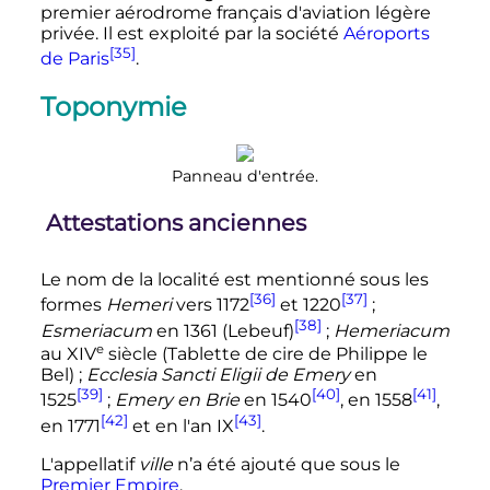
premier aérodrome français d'aviation légère
privée. Il est exploité par la société
Aéroports
[35]
de Paris
.
Toponymie
Panneau d'entrée.
Attestations anciennes
Le nom de la localité est mentionné sous les
[36]
[37]
formes
Hemeri
vers 1172
et 1220
;
[38]
Esmeriacum
en 1361 (Lebeuf)
;
Hemeriacum
e
au
XIV
siècle (Tablette de cire de Philippe le
Bel)
;
Ecclesia Sancti Eligii de Emery
en
[39]
[40]
[41]
1525
;
Emery en Brie
en 1540
, en 1558
,
[42]
[43]
en 1771
et en l'an IX
.
L'appellatif
ville
n’a été ajouté que sous le
Premier Empire
.