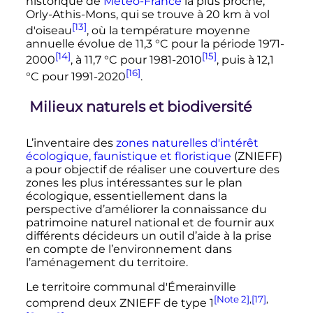
historique de
Météo-France
la plus proche,
Orly-Athis-Mons, qui se trouve à
20
km
à vol
[13]
d'oiseau
, où la température moyenne
annuelle évolue de
11,3
°C
pour la période 1971-
[14]
[15]
2000
, à
11,7
°C
pour 1981-2010
, puis à
12,1
[16]
°C
pour 1991-2020
.
Milieux naturels et biodiversité
L’inventaire des
zones naturelles d'intérêt
écologique, faunistique et floristique
(ZNIEFF)
a pour objectif de réaliser une couverture des
zones les plus intéressantes sur le plan
écologique, essentiellement dans la
perspective d’améliorer la connaissance du
patrimoine naturel national et de fournir aux
différents décideurs un outil d’aide à la prise
en compte de l’environnement dans
l’aménagement du territoire.
Le territoire communal d'Émerainville
[Note 2]
,
[17]
,
comprend deux ZNIEFF de
type 1