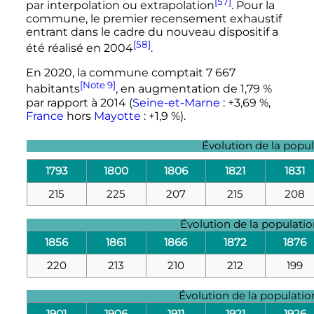
[57]
par interpolation ou extrapolation
. Pour la
commune, le premier recensement exhaustif
entrant dans le cadre du nouveau dispositif a
[58]
été réalisé en 2004
.
En 2020, la commune comptait 7 667
[Note 9]
habitants
, en augmentation de 1,79 %
par rapport à 2014 (
Seine-et-Marne
: +3,69 %,
France
hors
Mayotte
: +1,9 %).
Évolution de la popu
1793
1800
1806
1821
1831
215
225
207
215
208
Évolution de la populati
1856
1861
1866
1872
1876
220
213
210
212
199
Évolution de la populati
1901
1906
1911
1921
1926