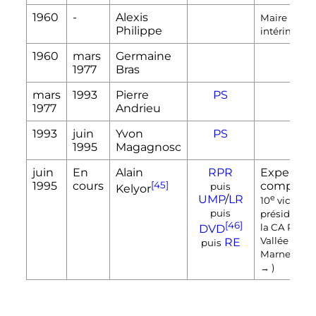
1960
-
Alexis
Maire par
Philippe
intérim
1960
mars
Germaine
1977
Bras
mars
1993
Pierre
PS
1977
Andrieu
1993
juin
Yvon
PS
1995
Magagnosc
juin
En
Alain
RPR
Expert-
1995
cours
[45]
comptabl
puis
Kelyor
UMP
/
LR
e
10
vice-
puis
président d
[46]
la CA Paris 
DVD
Vallée de la
RE
puis
Marne
(201
→ )