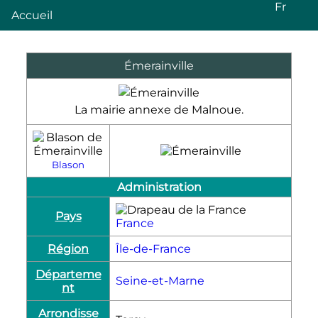
Fr
Accueil
Émerainville
La mairie annexe de Malnoue.
Blason
Administration
Pays
France
Région
Île-de-France
Départeme
Seine-et-Marne
nt
Arrondisse