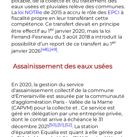
potable, de la collecte et du traitement des
eaux usées et pluviales relève des communes.
La
loi NOTRe
de 2015 a accru le rôle des
EPCI
à
fiscalité propre en leur transférant cette
compétence. Ce transfert devait en principe
er
être effectif au
1
janvier 2020
, mais la loi
Ferrand-Fesneau du
3 août 2018
a introduit la
er
possibilité d’un report de ce transfert au
1
[48]
,
[49]
janvier 2026
.
Assainissement des eaux usées
En 2020, la gestion du service
d'assainissement collectif de la commune
d'Émerainville est assurée par la communauté
d'agglomération Paris - Vallée de la Marne
(CAPVM) pour la collecte et . Ce service est
géré en délégation par une entreprise privée,
dont le contrat arrive à échéance le
31
[50]
,
[51]
,
[52]
décembre 2021
. La station
d'épuration Equalia est quant à elle gérée par