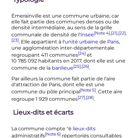
Émerainville est une commune urbaine, car
elle fait partie des communes denses ou de
densité intermédiaire, au sens de la grille
[Note 4]
,
[21]
,
[22]
,
communale de densité de l'
Insee
[23]
. Elle appartient à l'
unité urbaine
de
Paris
,
une agglomération inter-départementale
[24]
regroupant
411 communes
et
10 785 092 habitants
en 2017, dont elle est une
[25]
,
[26]
commune de la
banlieue
.
Par ailleurs la commune fait partie de l'aire
d'attraction de Paris, dont elle est une
[Note 5]
commune du pôle principal
. Cette aire
[27]
,
[28]
regroupe
1 929 communes
.
Lieux-dits et écarts
La commune compte
"é
lieux-dits
[Note 6]
administratifs
répertoriés consultables