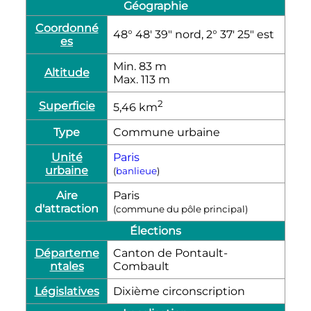
Géographie
Coordonné
48° 48′ 39″ nord, 2° 37′ 25″ est
es
Min. 83
m
Altitude
Max. 113
m
2
Superficie
5,46
km
Type
Commune urbaine
Unité
Paris
urbaine
(
banlieue
)
Aire
Paris
d'attraction
(commune du pôle principal)
Élections
Départeme
Canton de Pontault-
ntales
Combault
Législatives
Dixième circonscription