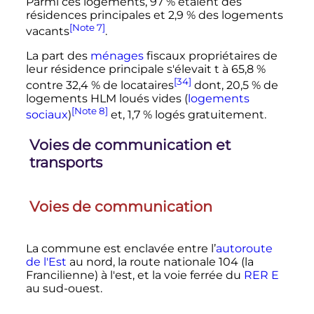
Parmi ces logements, 97
% étaient des
résidences principales et 2,9
% des logements
[Note 7]
vacants
.
La part des
ménages
fiscaux propriétaires de
leur résidence principale s'élevait t à 65,8
%
[34]
contre 32,4
% de locataires
dont, 20,5
% de
logements HLM loués vides (
logements
[Note 8]
sociaux
)
et, 1,7
% logés gratuitement.
Voies de communication et
transports
Voies de communication
La commune est enclavée entre l’
autoroute
de l'Est
au nord, la route nationale 104 (la
Francilienne) à l'est, et la voie ferrée du
RER E
au sud-ouest.