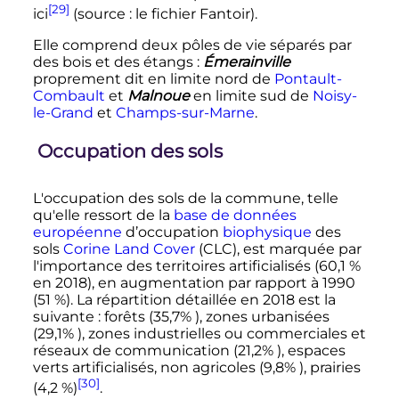
[29]
ici
(source
: le fichier Fantoir).
Elle comprend deux pôles de vie séparés par
des bois et des étangs
:
Émerainville
proprement dit en limite nord de
Pontault-
Combault
et
Malnoue
en limite sud de
Noisy-
le-Grand
et
Champs-sur-Marne
.
Occupation des sols
L'occupation des sols de la commune, telle
qu'elle ressort de la
base de données
européenne
d’occupation
biophysique
des
sols
Corine Land Cover
(CLC), est marquée par
l'importance des territoires artificialisés (60,1
%
en 2018), en augmentation par rapport à 1990
(51
%). La répartition détaillée en 2018 est la
suivante
: forêts (35,7% ), zones urbanisées
(29,1% ), zones industrielles ou commerciales et
réseaux de communication (21,2% ), espaces
verts artificialisés, non agricoles (9,8% ), prairies
[30]
(4,2
%)
.