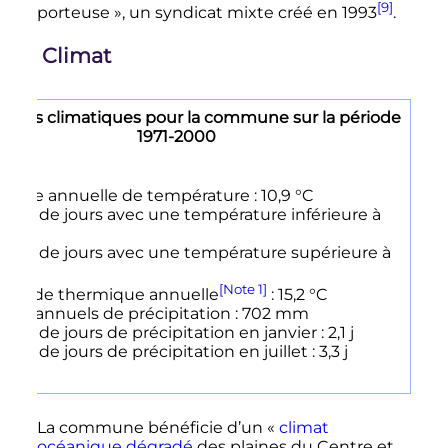
[9]
porteuse
», un syndicat mixte créé en 1993
.
Climat
ètres climatiques pour la commune sur la période
1971-2000
enne annuelle de température : 10,9 °C
bre de jours avec une température inférieure à
 3,4 j
mbre de jours avec une température supérieure à
 3,2 j
[Note 1]
plitude thermique annuelle
: 15,2 °C
uls annuels de précipitation : 702 mm
bre de jours de précipitation en janvier : 2,1 j
bre de jours de précipitation en juillet : 3,3 j
La commune bénéficie d’un «
climat
océanique dégradé
des plaines du Centre et