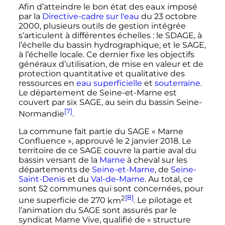
Afin d’atteindre le bon état des eaux imposé
par la
Directive-cadre sur l'eau
du
23 octobre
2000
, plusieurs outils de gestion intégrée
s’articulent à différentes échelles
: le SDAGE, à
l’échelle du bassin hydrographique, et le SAGE,
à l’échelle locale. Ce dernier fixe les objectifs
généraux d’utilisation, de mise en valeur et de
protection quantitative et qualitative des
ressources en
eau superficielle
et
souterraine
.
Le département de Seine-et-Marne est
couvert par six SAGE, au sein du bassin Seine-
[7]
Normandie
.
La commune fait partie du SAGE «
Marne
Confluence
», approuvé le
2 janvier 2018
. Le
territoire de ce SAGE couvre la partie aval du
bassin versant de la
Marne
à cheval sur les
départements de
Seine-et-Marne
, de
Seine-
Saint-Denis
et du
Val-de-Marne
. Au total, ce
sont
52 communes
qui sont concernées, pour
2
[8]
une superficie de
270
km
. Le pilotage et
l’animation du SAGE sont assurés par le
syndicat Marne Vive, qualifié de «
structure