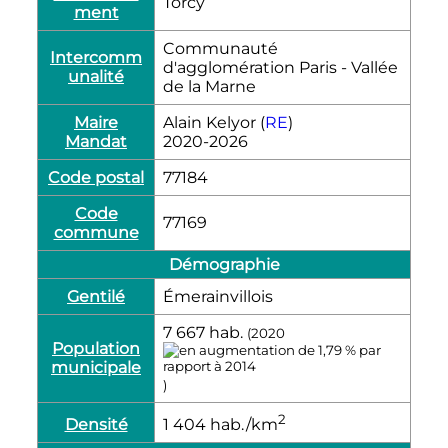
Torcy
ment
Communauté
Intercomm
d'agglomération Paris - Vallée
unalité
de la Marne
Maire
Alain Kelyor (
RE
)
Mandat
2020-2026
Code postal
77184
Code
77169
commune
Démographie
Gentilé
Émerainvillois
7 667
hab.
(2020
Population
municipale
)
2
Densité
1 404
hab./km