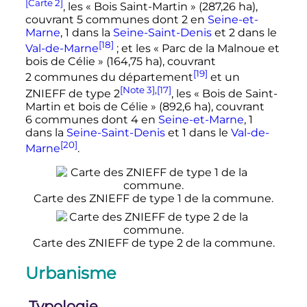
[Carte 2]
, les «
Bois Saint-Martin
» (
287,26
ha
),
couvrant
5 communes
dont 2 en
Seine-et-
Marne
, 1 dans la
Seine-Saint-Denis
et 2 dans le
[18]
Val-de-Marne
; et les «
Parc de la Malnoue et
bois de Célie
» (
164,75
ha
), couvrant
[19]
2 communes
du département
et un
[Note 3]
,
[17]
ZNIEFF de
type 2
, les «
Bois de Saint-
Martin et bois de Célie
» (
892,6
ha
), couvrant
6 communes
dont 4 en
Seine-et-Marne
, 1
dans la
Seine-Saint-Denis
et 1 dans le
Val-de-
[20]
Marne
.
Carte des ZNIEFF de type 1 de la commune.
Carte des ZNIEFF de type 2 de la commune.
Urbanisme
Typologie