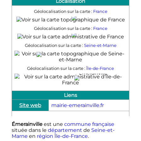
Localisation
Géolocalisation sur la carte :
France
Émerainville
Géolocalisation sur la carte :
France
Émerainville
Géolocalisation sur la carte :
Seine-et-Marne
Émerainville
Géolocalisation sur la carte :
Île-de-France
Émerainville
Liens
Site web
mairie-emerainville.fr
Émerainville
est une
commune française
située dans le
département
de
Seine-et-
Marne
en
région
Île-de-France
.