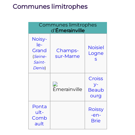
Communes limitrophes
Communes limitrophes
d’
Émerainville
Noisy-
le-
Noisiel
Grand
Champs-
Logne
sur-Marne
(
Seine-
s
Saint-
Denis
)
Croiss
y-
Beaub
ourg
Ponta
Roissy
ult-
-en-
Comb
Brie
ault