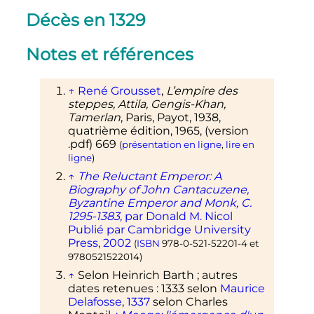
Décès en 1329
Notes et références
↑
René Grousset
,
L’empire des
steppes, Attila, Gengis-Khan,
Tamerlan
, Paris, Payot, 1938,
quatrième édition, 1965, (version
.pdf) 669
(
présentation en ligne
,
lire en
ligne
)
↑
The Reluctant Emperor: A
Biography of John Cantacuzene,
Byzantine Emperor and Monk, C.
1295-1383
, par Donald M. Nicol
Publié par Cambridge University
Press, 2002
(
ISBN
978-0-521-52201-4
et
9780521522014
)
↑
Selon Heinrich Barth
; autres
dates retenues
: 1333 selon
Maurice
Delafosse
,
1337
selon Charles