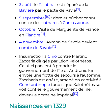
3 août
: le
Palatinat
est séparé de la
[9]
Bavière
par le pacte de Pavie
.
[10]
9 septembre
: dernier bûcher connu
contre des
cathares
à
Carcassonne
.
Octobre
: Visite de Marguerite de France
[11]
en
Flandre
.
4 novembre
: Aymon de Savoie devient
[12]
comte de Savoie
.
Insurrection à
Chio
contre Martino
Zaccaria dirigée par Léon Kalothétos.
Celui-ci parvient à prendre le
gouvernement de l'île et Andronic lui
envoie une flotte de secours à l'automne.
Zaccharia est arrêté, amené en captivité à
Constantinople
tandis que Kalothétos se
voit confier le gouvernement de l'île,
[13]
devenue domaine impérial
.
Naissances en 1329