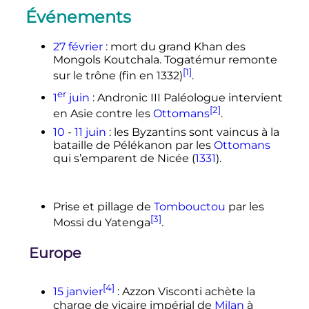
Événements
27 février
: mort du grand Khan des
Mongols Koutchala. Togatémur remonte
[1]
sur le trône (fin en 1332)
.
er
1
juin
: Andronic III Paléologue intervient
[2]
en Asie contre les
Ottomans
.
10
-
11 juin
: les Byzantins sont vaincus à la
bataille de Pélékanon par les
Ottomans
qui s’emparent de Nicée (
1331
).
Prise et pillage de
Tombouctou
par les
[3]
Mossi du Yatenga
.
Europe
[4]
15 janvier
: Azzon Visconti achète la
charge de vicaire impérial de
Milan
à