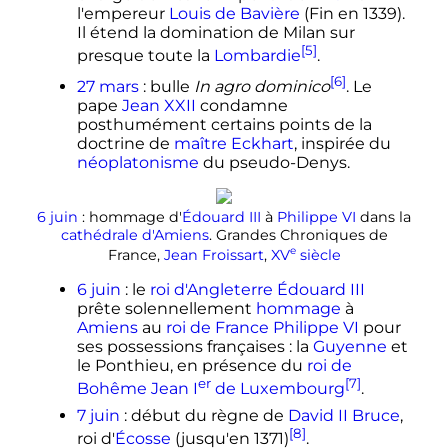
l'empereur
Louis de Bavière
(Fin en 1339).
Il étend la domination de Milan sur
[5]
presque toute la
Lombardie
.
[6]
27 mars
: bulle
In agro dominico
. Le
pape
Jean XXII
condamne
posthumément
certains points de la
doctrine de
maître Eckhart
, inspirée du
néoplatonisme
du pseudo-Denys.
6 juin
: hommage d'
Édouard III
à
Philippe VI
dans la
cathédrale d'Amiens
. Grandes Chroniques de
e
France,
Jean Froissart
,
XV
siècle
6 juin
: le
roi d'Angleterre
Édouard III
prête solennellement
hommage
à
Amiens
au
roi de France
Philippe VI
pour
ses possessions françaises
: la
Guyenne
et
le Ponthieu, en présence du
roi de
er
[7]
Bohême
Jean
I
de Luxembourg
.
7 juin
: début du règne de
David II Bruce
,
[8]
roi d'
Écosse
(jusqu'en 1371)
.