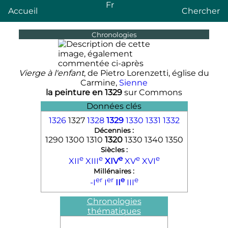
Fr
Accueil
Chercher
Chronologies
Vierge à l'enfant
, de Pietro Lorenzetti, église du
Carmine,
Sienne
la peinture en 1329
sur
Commons
Données clés
1326
1327
1328
1329
1330
1331
1332
Décennies :
1290 1300 1310
1320
1330 1340 1350
Siècles :
e
e
e
e
e
XII
XIII
XIV
XV
XVI
Millénaires :
er
er
e
e
-I
I
II
III
Chronologies
thématiques