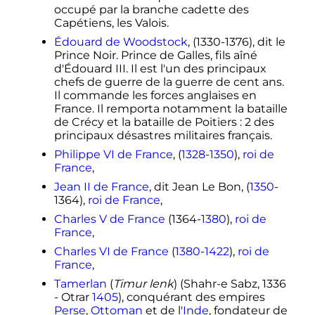
occupé par la branche cadette des
Capétiens, les Valois.
Édouard de Woodstock
, (1330-1376), dit le
Prince Noir. Prince de Galles, fils aîné
d'Édouard III. Il est l'un des principaux
chefs de guerre de la guerre de cent ans.
Il commande les forces anglaises en
France. Il remporta notamment la bataille
de Crécy et la bataille de Poitiers
: 2 des
principaux désastres militaires français.
Philippe VI de France
, (
1328
-
1350
),
roi de
France
,
Jean II de France
, dit Jean Le Bon, (
1350
-
1364),
roi de France
,
Charles V de France
(1364-
1380
),
roi de
France
,
Charles VI de France
(
1380
-
1422
),
roi de
France
,
Tamerlan
(
Timur lenk
) (Shahr-e Sabz, 1336
- Otrar
1405
), conquérant des empires
Perse
,
Ottoman
et de l'
Inde
, fondateur de