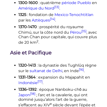
1300-1600
: quatrième
période Pueblo
en
[13]
Amérique du Nord
.
1325
: fondation de
Mexico-Tenochtitlan
[14]
par les
Aztèques
.
1370-1470
: prospérité du royaume
[15]
Chimú, sur la côte nord du
Pérou
, avec
Chan Chan pour capitale, qui couvre plus
2
de
20
km
.
Asie et Pacifique
1320-1413
: la dynastie des Tughlûq règne
[16]
sur le
sultanat de Delhi
, en Inde
.
1331-1364
: expansion du Majapahit en
[17]
Indonésie
.
1336–1392
: époque Nanboku-chō au
[18]
Japon
; l’arc et la cavalerie, qui ont
dominé jusqu’alors l’art de la guerre,
e
s’effacent au
XIV
siècle devant l’épée et