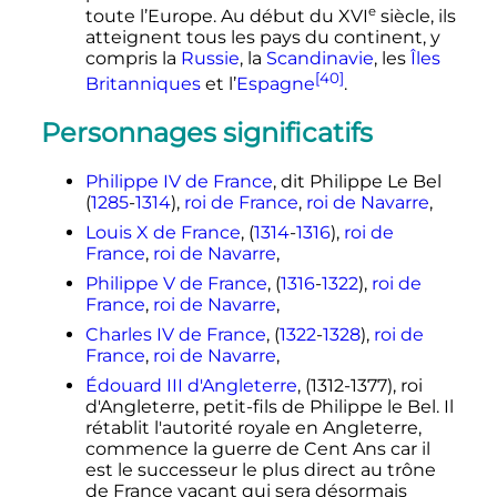
e
toute l’Europe. Au début du
XVI
siècle
, ils
atteignent tous les pays du continent, y
compris la
Russie
, la
Scandinavie
, les
Îles
[40]
Britanniques
et l’
Espagne
.
Personnages significatifs
Philippe IV de France
, dit Philippe Le Bel
(
1285
-
1314
),
roi de France
,
roi de Navarre
,
Louis X de France
, (
1314
-
1316
),
roi de
France
,
roi de Navarre
,
Philippe V de France
, (
1316
-
1322
),
roi de
France
,
roi de Navarre
,
Charles IV de France
, (
1322
-
1328
),
roi de
France
,
roi de Navarre
,
Édouard III d'Angleterre
, (1312-1377), roi
d'Angleterre, petit-fils de Philippe le Bel. Il
rétablit l'autorité royale en Angleterre,
commence la guerre de Cent Ans car il
est le successeur le plus direct au trône
de France vacant qui sera désormais