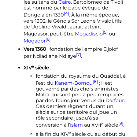
les sultans du
Caire
. Bartolomeo da Tivoli
est nommé par le pape évêque de
[4]
Dongola en 1330
. À la même époque,
vers 1302, le Génois Sor Leone Vivaldi, fils
de Ugolino Vivaldi, aurait atteint
[5]
Magdasor, peut-être
Mogadiscio
ou
[6]
Mogador
.
Vers 1360
: fondation de l'empire Djolof
[7]
par Ndiadiane Ndiaye
.
e
XIV
siècle
:
fondation du royaume du Ouaddaï, à
[8]
l’est du
Kanem-Bornou
; il est
gouverné par des chefs animistes
Maba qui sont peu à peu remplacés
par des Toundjour venus du
Darfour
.
Ces derniers règnent durant un
siècle sur ce territoire qui joue un
rôle secondaire jusqu’à sa
[9]
e
conversion à l’
islam
au
XVII
siècle
.
e
à la fin du
XIV
siècle
ou au début du