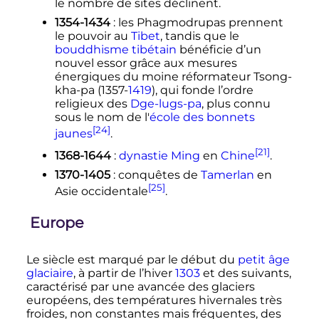
le nombre de sites déclinent.
1354-1434
: les Phagmodrupas prennent
le pouvoir au
Tibet
, tandis que le
bouddhisme tibétain
bénéficie d’un
nouvel essor grâce aux mesures
énergiques du moine réformateur Tsong-
kha-pa (1357-
1419
), qui fonde l’ordre
religieux des
Dge-lugs-pa
, plus connu
sous le nom de l'
école des bonnets
[24]
jaunes
.
[21]
1368-1644
:
dynastie Ming
en
Chine
.
1370-1405
: conquêtes de
Tamerlan
en
[25]
Asie occidentale
.
Europe
Le siècle est marqué par le début du
petit âge
glaciaire
, à partir de l’hiver
1303
et des suivants,
caractérisé par une avancée des glaciers
européens, des températures hivernales très
froides, non constantes mais fréquentes, des