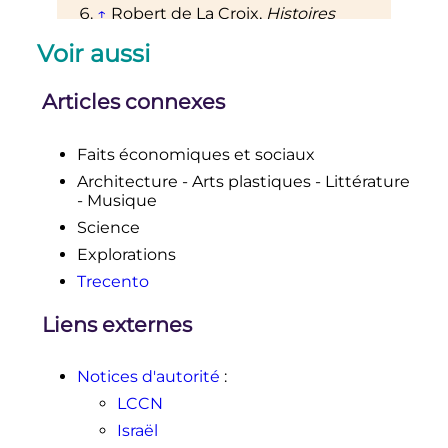
↑
Robert de La Croix,
Histoires
extraordinaires de l'exploration
,
Voir aussi
Presses de la cité
(
ISBN
9782258171510
,
présentation en ligne
)
↑
Sabine Cessou,
Sénégal
: La
Articles connexes
pirogue des marchands
, Nevicata,
2020
(
ISBN
9782512010630
,
présentation
Faits économiques et sociaux
en ligne
)
Architecture - Arts plastiques - Littérature
↑
Anne Stamm,
Histoire de l'Afrique
- Musique
précoloniale
, Presses universitaires
de France
(
ISBN
9782130675945
,
Science
présentation en ligne
)
Explorations
↑
Aminata Diop,
La diffusion du
Trecento
français au Tchad. Les centres
d'apprentissage pour arabophones
,
Liens externes
Karthala,
2013
(
ISBN
9782811108854
,
présentation en ligne
)
↑
Doris Bonnet,
Le proverbe chez
Notices d'autorité
:
les Mossi du Yatenga, Haute-Volta
,
LCCN
Peeters Publishers,
1982
(
ISBN
9782852971387
,
présentation en
Israël
ligne
)