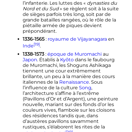
l’infanterie. Les luttes des «
dynasties du
Nord et du Sud
» se règlent soit à la suite
de sièges parfois très long, soit par de
grande batailles rangées, où le rôle de la
piétaille armée de piques devient
prépondérant.
1336-1565
:
royaume de Vijayanagara
en
[19]
Inde
.
1338-1573
:
époque de Muromachi
au
Japon
. Établis à
Kyôto
dans le faubourg
de Muromachi, les Shoguns Ashikaga
tiennent une cour extrêmement
brillante, un peu à la manière des cours
italiennes de la
Renaissance
. Sous
l’influence de la culture
Song
,
l’architecture s’affine à l’extrême
(Pavillons d’Or et d’Argent), une peinture
nouvelle, mariant sur des fonds d’or les
couleurs vives, flamboie sur les cloisons
des résidences tandis que, dans
d’austères pavillons savamment
rustiques, s’élaborent les rites de la
[20]