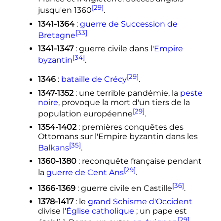
[29]
jusqu'en 1360
.
1341-1364
:
guerre de Succession de
[33]
Bretagne
1341-1347
: guerre civile dans l'
Empire
[34]
byzantin
.
[29]
1346
:
bataille de Crécy
.
1347-1352
: une terrible pandémie, la
peste
noire
, provoque la mort d'un tiers de la
[29]
population européenne
.
1354-1402
: premières conquêtes des
Ottomans sur l'Empire byzantin dans les
[35]
Balkans
.
1360-1380
: reconquête française pendant
[29]
la
guerre de Cent Ans
.
[36]
1366-1369
: guerre civile en Castille
.
1378-1417
: le
grand Schisme d'Occident
divise l'
Église catholique
; un pape est
[29]