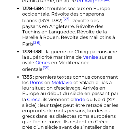
établi à Rome, un autre
en Avignon
.
1378-1384
: troubles sociaux en Europe
occidentale. Révolte des chaperons
[37]
blancs (1379-1382)
. Révolte des
paysans en Angleterre. Révolte des
Tuchins en Languedoc. Révolte de la
Harelle à Rouen. Révolte des Maillotins à
[38]
Paris
.
1378-1381
: la guerre de Chioggia consacre
la supériorité maritime de
Venise
sur sa
rivale
Gênes
en Méditerranée
[39]
orientale
.
1385
: premiers textes connus concernant
les
Roms
en
Moldavie
et Valachie, liés à
leur situation d'esclavage. Arrivés en
Europe au début du siècle en passant par
e
la
Grèce
, ils viennent d’
Inde
du Nord (
XI
siècle
)
; leur trajet peut être retracé par les
emprunts de mots persans, kurdes ou
grecs dans les dialectes roms européens
que l’on retrouve. Ils restent en Grèce
près d’un siècle avant de s’installer dans