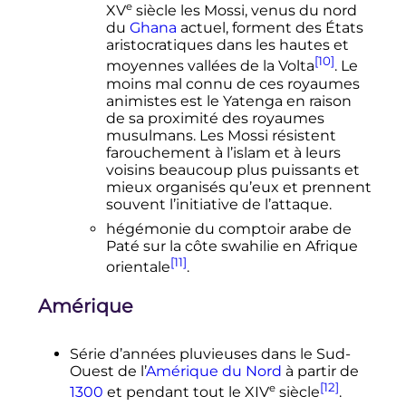
e
XV
siècle
les Mossi, venus du nord
du
Ghana
actuel, forment des États
aristocratiques dans les hautes et
[10]
moyennes vallées de la Volta
. Le
moins mal connu de ces royaumes
animistes est le Yatenga en raison
de sa proximité des royaumes
musulmans. Les Mossi résistent
farouchement à l’islam et à leurs
voisins beaucoup plus puissants et
mieux organisés qu’eux et prennent
souvent l’initiative de l’attaque.
hégémonie du comptoir arabe de
Paté sur la côte swahilie en Afrique
[11]
orientale
.
Amérique
Série d’années pluvieuses dans le Sud-
Ouest de l’
Amérique du Nord
à partir de
[12]
e
1300
et pendant tout le
XIV
siècle
.