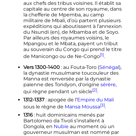
aux chefs des tribus voisines. Il établit sa
capitale au centre de son royaume, dans
la chefferie de Mpemba, au camp
militaire de Mbali, d’où partent plusieurs
expéditions qui aboutissent à l’annexion
du Nsundi
(en)
, de Mbamba et de Soyo.
Par ailleurs des royaumes voisins, le
Mpangou et le Mbata, payent un tribut
au souverain du Congo qui prend le titre
[1]
de Manicongo ou de Ne-Congo
.
Vers 1300-1400
: au Fouta-Toro (
Sénégal
),
la dynastie musulmane toucouleur des
Manna est renversée par la dynastie
païenne des Tondyon, d'origine
sérère
,
[2]
qui règne pendant un siècle
.
1312-1337
: apogée de l’
Empire du Mali
[3]
sous le règne de
Mansa Moussa
.
1316
: huit dominicains menés par
Bartolomeo da Tivoli s’installent à
Dongola, en
Nubie
au moment où un
gouverneur musulman est nommé par