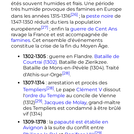
étés souvent humides et frais. Une période
très humide provoque des famines en Europe
[26]
dans les années 1315-1316
; la
peste noire
de
1347-1350 réduit du tiers la population
[27]
européenne
; enfin la
guerre de Cent Ans
ravage la France et est accompagnée de
famines
. Cet ensemble d'événements
constitue la crise de la fin du Moyen Âge.
1302-1305
: guerre en Flandre.
Bataille de
Courtrai (1302)
. Bataille de Zierikzee.
Bataille de Mons-en-Pévèle (1304). Traité
[28]
d'Athis-sur-Orge
.
1307-1314
: arrestation et procès des
[28]
Templiers
. Le pape
Clément V
dissout
l'
ordre du Temple
au concile de Vienne
[29]
(1312)
.
Jacques de Molay
, grand-maître
des Templiers est condamné à être brûlé
vif (1314)
1309-1378
: la
papauté est établie en
Avignon
à la suite du conflit entre
[29]