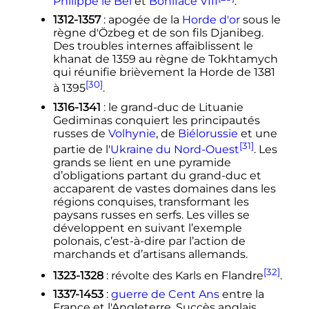
Philippe le Bel
et
Boniface VIII
.
1312-1357
: apogée de la
Horde d'or
sous le
règne d'Özbeg et de son fils Djanibeg.
Des troubles internes affaiblissent le
khanat de 1359 au règne de Tokhtamych
qui réunifie brièvement la Horde de 1381
[30]
à 1395
.
1316-1341
: le grand-duc de Lituanie
Gediminas conquiert les principautés
russes de
Volhynie
, de
Biélorussie
et une
[31]
partie de l'
Ukraine du Nord-Ouest
. Les
grands se lient en une pyramide
d’obligations partant du grand-duc et
accaparent de vastes domaines dans les
régions conquises, transformant les
paysans russes en serfs. Les villes se
développent en suivant l’exemple
polonais, c’est-à-dire par l’action de
marchands et d’artisans allemands.
[32]
1323-1328
: révolte des Karls en Flandre
.
1337-1453
:
guerre de Cent Ans
entre la
France et l'Angleterre. Succès anglais