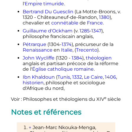
l'
Empire timuride
.
Bertrand Du Guesclin
(La Motte-Broons, v.
1320 - Châteauneuf-de-Randon,
1380
),
chevalier et
connétable
de
France
.
Guillaume d'Ockham
(v.
1285
-
1347
),
philosophe franciscain anglais,
Pétrarque
(1304-
1374
), précurseur de la
Renaissance
en
Italie
, (
Trecento
).
John Wycliffe
(1320 -
1384
),
théologien
anglais et partisan précoce de la réforme
de l'
Église catholique romaine
.
Ibn Khaldoun
(
Tunis
,
1332
,
Le Caire
,
1406
,
historien
, philosophe et sociologue
d'Afrique du nord,
e
Voir
: Philosophes et théologiens du
XIV
siècle
Notes et références
↑
Jean-Marc Nkouka-Menga,