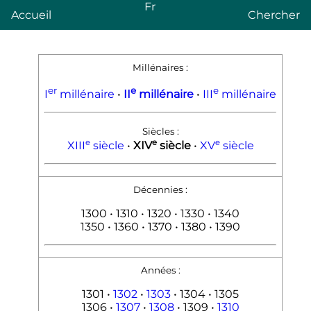
Fr
Accueil
Chercher
Millénaires
:
er
e
e
I
millénaire
•
II
millénaire
•
III
millénaire
Siècles
:
e
e
e
XIII
siècle
•
XIV
siècle
•
XV
siècle
Décennies
:
1300 • 1310 • 1320 • 1330 • 1340
1350 • 1360 • 1370 • 1380 • 1390
Années
:
1301 •
1302
•
1303
• 1304 • 1305
1306 •
1307
•
1308
• 1309 •
1310