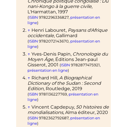
Chronique politique congolaise
: Du
nani-Kongo à la guerre civile
,
L'Harmattan,
1997
(
ISBN
9782296336827
,
présentation en
ligne
)
↑
Henri Labouret,
Paysans d'Afrique
occidentale
, Gallimard
(
ISBN
9782072143670
,
présentation en
ligne
)
↑
Yves-Denis Papin,
Chronologie du
Moyen Âge
, Éditions Jean-paul
Gisserot,
2001
(
ISBN
9782877475921
,
présentation en ligne
)
↑
Richard Hill,
A Biographical
Dictionary of the Sudan
: Second
Edition
, Routledge,
2019
(
ISBN
9781136227769
,
présentation en
ligne
)
↑
Vincent Capdepuy,
50 histoires de
mondialisations
, Alma éditeur,
2020
(
ISBN
9782362792687
,
présentation en
ligne
)