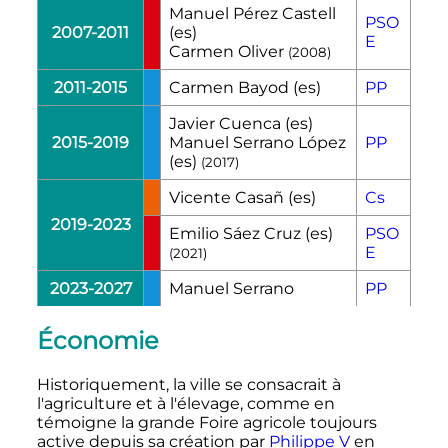
Manuel Pérez Castell
PSO
2007-2011
(es)
E
Carmen Oliver
(2008)
2011-2015
Carmen Bayod
(es)
PP
Javier Cuenca
(es)
2015-2019
Manuel Serrano López
PP
(es)
(2017)
Vicente Casañ
(es)
Cs
2019-2023
Emilio Sáez Cruz
(es)
PSO
E
(2021)
2023-2027
Manuel Serrano
PP
Économie
Historiquement, la ville se consacrait à
l'agriculture et à l'élevage, comme en
témoigne la grande Foire agricole toujours
active depuis sa création par
Philippe V
en