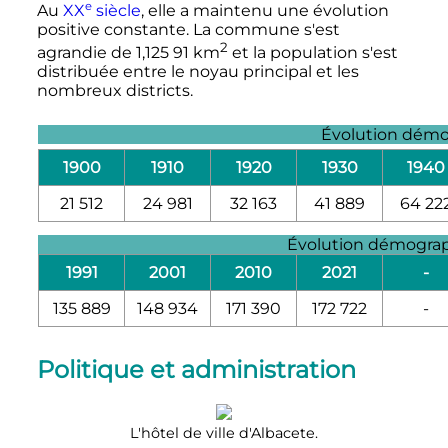
e
Au
XX
siècle
, elle a maintenu une évolution
positive constante. La commune s'est
2
agrandie de
1,125 91
km
et la population s'est
distribuée entre le noyau principal et les
nombreux districts.
Évolution dém
1900
1910
1920
1930
1940
21 512
24 981
32 163
41 889
64 22
Évolution démograph
1991
2001
2010
2021
-
135 889
148 934
171 390
172 722
-
Politique et administration
L'hôtel de ville d'Albacete.