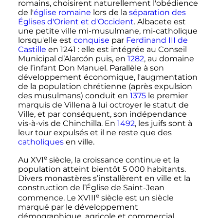
romains, choisirent naturellement l'obédience
de l'
église romaine
lors de la
séparation des
Églises d'Orient et d'Occident
. Albacete est
une petite ville mi-musulmane, mi-catholique
lorsqu'elle est
conquise
par
Ferdinand III de
Castille
en 1241
: elle est intégrée au Conseil
Municipal d’Alarcón puis, en
1282
, au domaine
de l’infant Don Manuel. Parallèle à son
développement économique, l'augmentation
de la population chrétienne (après expulsion
des musulmans) conduit en
1375
le premier
marquis de Villena à lui octroyer le statut de
Ville, et par conséquent, son indépendance
vis-à-vis de Chinchilla. En
1492
, les juifs sont à
leur tour expulsés et il ne reste que des
catholiques
en ville.
e
Au
XVI
siècle
, la croissance continue et la
population atteint bientôt
5 000
habitants.
Divers monastères s’installèrent en ville et la
construction de l’Église de Saint-Jean
e
commence. Le
XVIII
siècle
est un siècle
marqué par le développement
démographique, agricole et commercial.