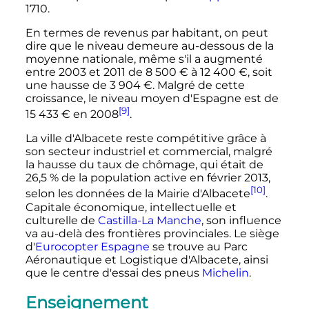
1710.
En termes de revenus par habitant, on peut
dire que le niveau demeure au-dessous de la
moyenne nationale, même s'il a augmenté
entre 2003 et 2011 de
8 500
€
à
12 400
€
, soit
une hausse de
3 904
€
. Malgré de cette
croissance, le niveau moyen d'Espagne est de
[9]
15 433
€
en 2008
.
La ville d'Albacete reste compétitive grâce à
son secteur industriel et commercial, malgré
la hausse du taux de chômage, qui était de
26,5
% de la population active en
février 2013
,
[10]
selon les données de la Mairie d'Albacete
.
Capitale économique, intellectuelle et
culturelle de
Castilla-La Manche
, son influence
va au-delà des frontières provinciales. Le siège
d'
Eurocopter
Espagne
se trouve au Parc
Aéronautique et Logistique d'Albacete, ainsi
que le centre d'essai des pneus
Michelin
.
Enseignement