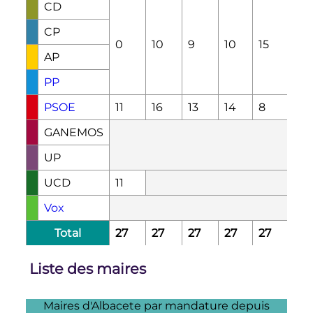
CD
CP
0
10
9
10
15
12
AP
PP
PSOE
11
16
13
14
8
13
GANEMOS
UP
UCD
11
Vox
Total
27
27
27
27
27
27
Liste des maires
Maires d'Albacete par mandature depuis