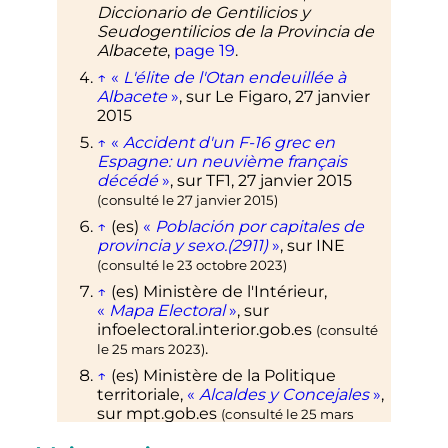
Diccionario de Gentilicios y
Seudogentilicios de la Provincia de
Albacete
,
page 19
.
↑
«
L'élite de l'Otan endeuillée à
Albacete
»
, sur
Le Figaro
,
27 janvier
2015
↑
«
Accident d'un F-16 grec en
Espagne: un neuvième français
décédé
»
, sur
TF1
,
27 janvier 2015
(consulté le
27 janvier 2015
)
↑
(es)
«
Población por capitales de
provincia y sexo.(2911)
»
, sur
INE
(consulté le
23 octobre 2023
)
↑
(es)
Ministère de l'Intérieur,
«
Mapa Electoral
»
, sur
infoelectoral.interior.gob.es
(consulté
.
le
25 mars 2023
)
↑
(es)
Ministère de la Politique
territoriale,
«
Alcaldes y Concejales
»
,
sur
mpt.gob.es
(consulté le
25 mars
.
2023
)