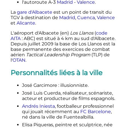
l'autoroute A-3
Madrid
-
Valence
.
La
gare d'Albacete
est un point de transit du
TGV à destination de
Madrid
,
Cuenca
,
Valence
et
Alicante
.
L'aéroport d'Albacete
(en)
Los Llanos
(
code
AITA
: ABC) est situé à
4
km
au sud d'Albacete.
Depuis
juillet 2009
la base de Los Llanos est la
base permanente des exercices de combat
aérien
Tactical Leadership Program
(TLP) de
l'
OTAN
.
Personnalités liées à la ville
José Garcimore
: illusionniste.
José Luis Cuerda, réalisateur, scénariste,
acteur et producteur de films espagnols.
Andrés Iniesta
, footballeur professionnel
qui jouait récemment au
FC Barcelone
,
né dans la ville de Fuentealbilla.
Elisa Piqueras, peintre et sculptrice, née