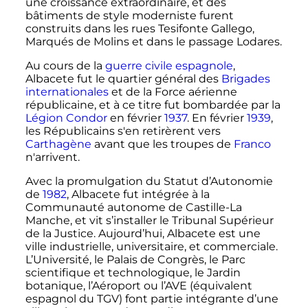
une croissance extraordinaire, et des
bâtiments de style moderniste furent
construits dans les rues Tesifonte Gallego,
Marqués de Molins et dans le passage Lodares.
Au cours de la
guerre civile espagnole
,
Albacete fut le quartier général des
Brigades
internationales
et de la Force aérienne
républicaine, et à ce titre fut bombardée par la
Légion Condor
en février
1937
. En février
1939
,
les Républicains s'en retirèrent vers
Carthagène
avant que les troupes de
Franco
n'arrivent.
Avec la promulgation du Statut d’Autonomie
de
1982
, Albacete fut intégrée à la
Communauté autonome de Castille-La
Manche, et vit s’installer le Tribunal Supérieur
de la Justice. Aujourd’hui, Albacete est une
ville industrielle, universitaire, et commerciale.
L’Université, le Palais de Congrès, le Parc
scientifique et technologique, le Jardin
botanique, l’Aéroport ou l’AVE (équivalent
espagnol du TGV) font partie intégrante d’une