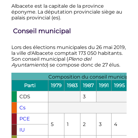
Albacete est la capitale de la province
éponyme. La députation provinciale siège au
palais provincial
(es)
.
Conseil municipal
Lors des élections municipales du
26 mai 2019
,
la ville d'Albacete comptait
173 050 habitants
.
Son conseil municipal (
Pleno del
Ayuntamiento
) se compose donc de
27 élus
.
Composition du conseil municipal 
Parti
1979
1983
1987
1991
1995
19
CDS
3
Cs
PCE
5
1
2
3
4
2
IU