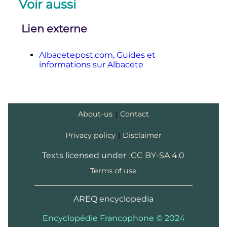
Voir aussi
↑
↑
Lien externe
Albacetepost.com, Guides et
informations sur Albacete
About-us
|
Contact
Privacy policy
|
Disclaimer
Texts licensed under :
CC BY-SA 4.0
Terms of use
AREQ encyclopedia
Encyclopédie Francophone © 2024