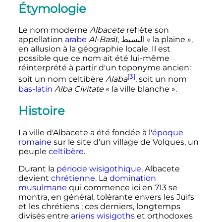
Étymologie
Le nom moderne
Albacete
reflète son
appellation
arabe
Al-Basīṭ
, البسيط
« la plaine »
,
en allusion à la géographie locale. Il est
possible que ce nom ait été lui-même
réinterprété à partir d'un toponyme ancien:
[3]
soit un nom celtibère
Alaba
, soit un nom
bas-latin
Alba Civitate
« la ville blanche »
.
Histoire
La ville d'Albacete a été fondée à l'
époque
romaine
sur le site d'un village de Volques, un
peuple
celtibère
.
Durant la
période wisigothique
, Albacete
devient
chrétienne
. La
domination
musulmane
qui commence ici en 713 se
montra, en général, tolérante envers les Juifs
et les chrétiens
; ces derniers, longtemps
divisés entre
ariens wisigoths
et orthodoxes