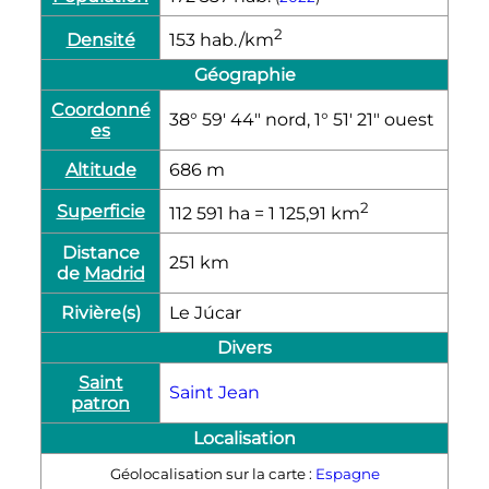
2
Densité
153
hab./km
Géographie
Coordonné
38° 59′ 44″ nord, 1° 51′ 21″ ouest
es
Altitude
686
m
2
Superficie
112 591
ha
= 1 125,91
km
Distance
251
km
de
Madrid
Rivière(s)
Le Júcar
Divers
Saint
Saint Jean
patron
Localisation
Géolocalisation sur la carte :
Espagne
Albacete