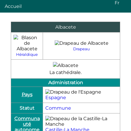
Fr
Accueil
Albacete
Drapeau
Héraldique
La cathédrale.
Administration
Pays
Espagne
Statut
Commune
Communa
uté
autonome
Castille-La Manche