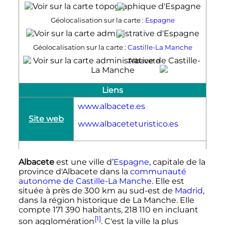
Géolocalisation sur la carte :
Espagne
Albacete
Géolocalisation sur la carte :
Castille-La Manche
Albacete
Liens
www.albacete.es
Site web
www.albaceteturistico.es
Albacete
est une ville d’
Espagne
, capitale de la
province d'Albacete dans la
communauté
autonome de Castille-La Manche
. Elle est
située à près de
300
km
au sud-est de
Madrid
,
dans la région historique de La Manche. Elle
compte
171 390 habitants
,
218 110
en incluant
[1]
son agglomération
. C'est la ville la plus