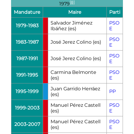
[8]
1979
Mandature
Maire
Parti
Salvador Jiménez
PSO
1979-1983
Ibáñez
(es)
E
PSO
1983-1987
José Jerez Colino
(es)
E
PSO
1987-1991
José Jerez Colino
(es)
E
Carmina Belmonte
PSO
1991-1995
(es)
E
Juan Garrido Herráez
1995-1999
PP
(es)
Manuel Pérez Castell
PSO
1999-2003
(es)
E
Manuel Pérez Castell
PSO
2003-2007
(es)
E