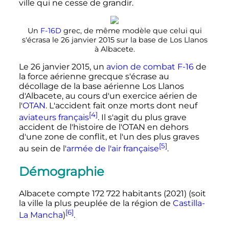
ville qui ne cesse de grandir.
Un
F-16D
grec, de même modèle que celui qui
s'écrasa le 26 janvier 2015 sur la base de Los Llanos
à Albacete.
Le
26 janvier 2015
, un
avion de combat
F-16
de
la force aérienne grecque s'écrase au
décollage de la base aérienne Los Llanos
d'Albacete, au cours d'un exercice aérien de
l'
OTAN
. L'accident fait onze morts dont neuf
[4]
aviateurs français
. Il s'agit du plus grave
accident de l'histoire de l'OTAN en dehors
d'une zone de conflit, et l'un des plus graves
[5]
au sein de l'
armée de l'air française
.
Démographie
Albacete compte
172 722 habitants
(2021) (soit
la ville la plus peuplée de la région de
Castilla-
[6]
La Mancha
)
.