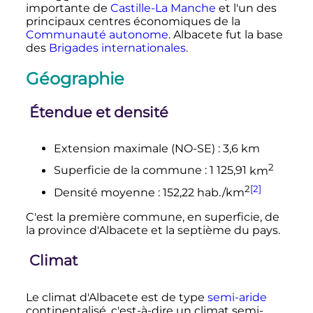
importante de
Castille-La Manche
et l'un des
principaux centres économiques de la
Communauté autonome
. Albacete fut la base
des
Brigades internationales
.
Géographie
Étendue et densité
Extension maximale (NO-SE)
:
3,6
km
2
Superficie de la commune
:
1 125,91
km
2
[2]
Densité moyenne
:
152,22 hab./km
C'est la première commune, en superficie, de
la province d'Albacete et la septième du pays.
Climat
Le climat d'Albacete est de type
semi-aride
continentalisé, c'est-à-dire un climat semi-