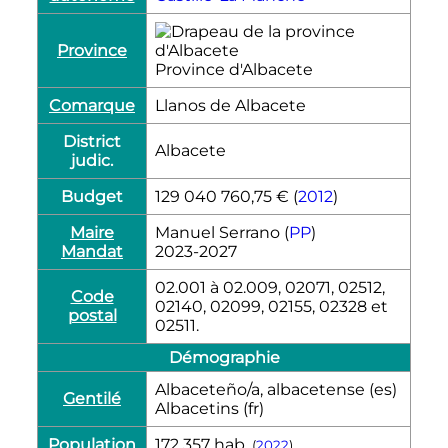
Province
Province d'Albacete
Comarque
Llanos de Albacete
District
Albacete
judic.
Budget
129 040 760,75 € (
2012
)
Maire
Manuel Serrano (
PP
)
Mandat
2023-2027
02.001 à 02.009, 02071, 02512,
Code
02140, 02099, 02155, 02328 et
postal
02511.
Démographie
Albaceteño/a, albacetense (es)
Gentilé
Albacetins (fr)
Population
172 357
hab.
(
2022
)