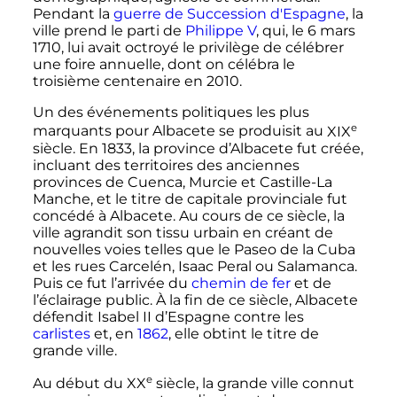
Pendant la
guerre de Succession d'Espagne
, la
ville prend le parti de
Philippe V
, qui, le
6 mars
1710
, lui avait octroyé le privilège de célébrer
une foire annuelle, dont on célébra le
troisième centenaire en 2010.
Un des événements politiques les plus
e
marquants pour Albacete se produisit au
XIX
siècle
. En 1833, la province d’Albacete fut créée,
incluant des territoires des anciennes
provinces de Cuenca, Murcie et Castille-La
Manche, et le titre de capitale provinciale fut
concédé à Albacete. Au cours de ce siècle, la
ville agrandit son tissu urbain en créant de
nouvelles voies telles que le Paseo de la Cuba
et les rues Carcelén, Isaac Peral ou Salamanca.
Puis ce fut l’arrivée du
chemin de fer
et de
l’éclairage public. À la fin de ce siècle, Albacete
défendit Isabel II d’Espagne contre les
carlistes
et, en
1862
, elle obtint le titre de
grande ville.
e
Au début du
XX
siècle
, la grande ville connut