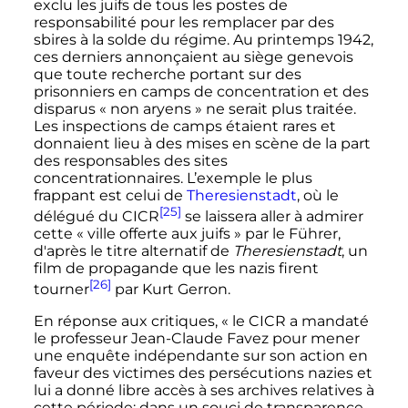
exclu les juifs de tous les postes de
responsabilité pour les remplacer par des
sbires à la solde du régime. Au printemps 1942,
ces derniers annonçaient au siège genevois
que toute recherche portant sur des
prisonniers en camps de concentration et des
disparus «
non aryens
» ne serait plus traitée.
Les inspections de camps étaient rares et
donnaient lieu à des mises en scène de la part
des responsables des sites
concentrationnaires. L’exemple le plus
frappant est celui de
Theresienstadt
, où le
[25]
délégué du CICR
se laissera aller à admirer
cette «
ville offerte aux juifs
» par le Führer,
d'après le titre alternatif de
Theresienstadt
, un
film de propagande que les nazis firent
[26]
tourner
par Kurt Gerron.
En réponse aux critiques, «
le CICR a mandaté
le professeur Jean-Claude Favez pour mener
une enquête indépendante sur son action en
faveur des victimes des persécutions nazies et
lui a donné libre accès à ses archives relatives à
cette période; dans un souci de transparence,