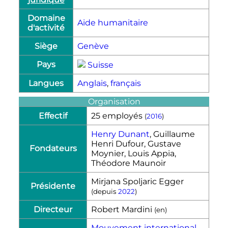
Domaine
Aide humanitaire
d'activité
Siège
Genève
Pays
Suisse
Langues
Anglais
,
français
Organisation
Effectif
25 employés
(
2016
)
Henry Dunant
, Guillaume
Henri Dufour, Gustave
Fondateurs
Moynier, Louis Appia,
Théodore Maunoir
Mirjana Spoljaric Egger
Présidente
(depuis
2022
)
Directeur
Robert Mardini
(
en
)
Mouvement international