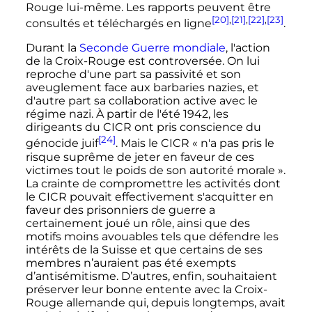
Rouge lui-même. Les rapports peuvent être
[20]
,
[21]
,
[22]
,
[23]
consultés et téléchargés en ligne
.
Durant la
Seconde Guerre mondiale
, l'action
de la Croix-Rouge est controversée. On lui
reproche d'une part sa passivité et son
aveuglement face aux barbaries nazies, et
d'autre part sa collaboration active avec le
régime nazi. À partir de l'été 1942, les
dirigeants du CICR ont pris conscience du
[24]
génocide juif
. Mais le CICR «
n'a pas pris le
risque suprême de jeter en faveur de ces
victimes tout le poids de son autorité morale
».
La crainte de compromettre les activités dont
le CICR pouvait effectivement s'acquitter en
faveur des prisonniers de guerre a
certainement joué un rôle, ainsi que des
motifs moins avouables tels que défendre les
intérêts de la Suisse et que certains de ses
membres n’auraient pas été exempts
d’antisémitisme. D’autres, enfin, souhaitaient
préserver leur bonne entente avec la Croix-
Rouge allemande qui, depuis longtemps, avait