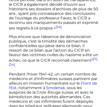
le CICR a également décidé d'ouvrir aux
historiens ses dossiers d'archives de plus de 50
ans
; ayant pris connaissance des conclusions
de l'ouvrage du professeur Favez, le CICR a
reconnu ses manquements passés et exprimé
[24]
ses regrets à ce propos
»
.
Plus encore que l'absence de dénonciation
publique, c'est la timidité des démarches
confidentielles qui pèse dans ce bilan. Il
ressort de ce bilan que l'action du CICR en
faveur des victimes civiles du nazisme a été un
[27]
,
échec, ce que le CICR reconnaît clairement
[24]
.
Pendant l'hiver 1941-42, un certain nombre de
médecins et d'infirmières suisses partirent par
ailleurs en mission humanitaire sur le
Front de
l'Est
, notamment à
Smolensk
, sous les
auspices de la Croix-Rouge suisse, et avec la
bénédiction des autorités allemandes. Ces
médecins et ces infirmières furent déployés
dans les hôpitaux militaires allemands, pour