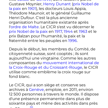
Gustave Moynier,
Henry Dunant
(
prix Nobel de
la paix
en
1901
), les docteurs Louis Appia,
Théodore Maunoir, et le général Guillaume
Henri Dufour. C'est la plus ancienne
organisation humanitaire existante après
l'
ordre de Malte
. Le CICR s'est vu décerner le
prix Nobel de la paix
en
1917
,
1944
et
1963
et le
prix Balzan pour l'humanité, la paix et la
fraternité entre les peuples en
1996
.
Depuis le début, les membres du Comité, de
citoyenneté suisse, sont cooptés
; ils sont
aujourd'hui une vingtaine. Comme les autres
composantes du
mouvement international de
la Croix-Rouge et du Croissant-Rouge
, le CICR
utilise comme emblème la croix rouge sur
fond blanc.
Le CICR, qui a son siège et conserve ses
archives à
Genève
, emploie, en 2011, environ
12 500 personnes
à travers le monde. Il dispose
d'une présence permanente dans plus de
soixante pays et mène des activités dans près
[1]