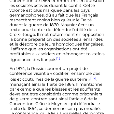
Convention de 1864 et remettent en question
les sociétés actives durant le conflit. Cette
volonté est plus marquée dans les pays
germanophones, dû au fait que les Français
respectèrent moins bien qu’eux le Traité
durant la guerre de 1870. Moynier écrit un
texte pour tenter de défendre l’utilité de la
Croix-Rouge. Il met notamment en opposition
la bonne préparation des sociétés allemandes
et le désordre de leurs homologues françaises.
Il affirme que les organisations ont été
profitables aux soldats en dénonçant toutefois
[15]
l’ignorance des français
.
En 1874, la Russie soumet un projet de
conférence visant à «
codifier l’ensemble des
[16]
lois et coutumes de la guerre sur terre
»
,
menaçant ainsi le Traité de 1864. Il mentionne
par exemple que les blessés et les souffrants
devraient être considérés comme prisonniers
de guerre, contredisant ainsi l’article 6 de la
Convention. Grâce à Moynier, qui défendra le
traité de 1864, ce dernier ne sera pas modifié.
La conférence, qui a lieu à Bruxelles, démontre