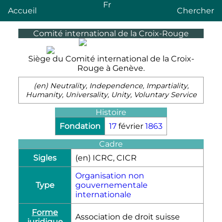
Fr
Accueil
Chercher
Comité international de la Croix-Rouge
Siège du Comité international de la Croix-
Rouge à Genève.
(en)
Neutrality, Independence, Impartiality,
Humanity, Universality, Unity, Voluntary Service
Histoire
Fondation
17
février
1863
Cadre
Sigles
(en)
ICRC
, CICR
Organisation non
Type
gouvernementale
internationale
Forme
Association de droit suisse
juridique