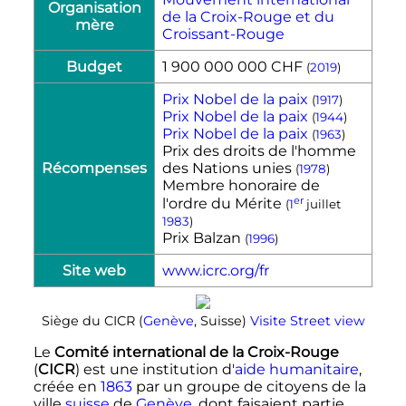
Organisation
de la Croix-Rouge et du
mère
Croissant-Rouge
Budget
1 900 000 000 CHF
(
2019
)
Prix Nobel de la paix
(
1917
)
Prix Nobel de la paix
(
1944
)
Prix Nobel de la paix
(
1963
)
Prix des droits de l'homme
Récompenses
des Nations unies
(
1978
)
Membre honoraire de
er
l'ordre du Mérite
(
1
juillet
1983
)
Prix Balzan
(
1996
)
Site web
www.icrc.org/fr
Siège du CICR (
Genève
, Suisse)
Visite Street view
Le
Comité international de la Croix-Rouge
(
CICR
) est une institution d'
aide humanitaire
,
créée en
1863
par un groupe de citoyens de la
ville
suisse
de
Genève
, dont faisaient partie