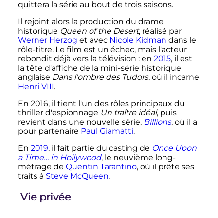
quittera la série au bout de trois saisons.
Il rejoint alors la production du drame
historique
Queen of the Desert
, réalisé par
Werner Herzog
et avec
Nicole Kidman
dans le
rôle-titre. Le film est un échec, mais l'acteur
rebondit déjà vers la télévision
: en
2015
, il est
la tête d'affiche de la mini-série historique
anglaise
Dans l'ombre des Tudors
, où il incarne
Henri VIII
.
En 2016, il tient l'un des rôles principaux du
thriller d'espionnage
Un traître idéal
, puis
revient dans une nouvelle série,
Billions
, où il a
pour partenaire
Paul Giamatti
.
En
2019
, il fait partie du casting de
Once Upon
a Time… in Hollywood
, le neuvième long-
métrage de
Quentin Tarantino
, où il prête ses
traits à
Steve McQueen
.
Vie privée