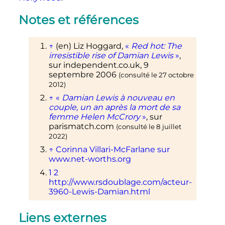
Notes et références
↑
(en)
Liz Hoggard,
«
Red hot: The
irresistible rise of Damian Lewis
»
,
sur
independent.co.uk
,
9
septembre 2006
(consulté le
27 octobre
2012
)
↑
«
Damian Lewis à nouveau en
couple, un an après la mort de sa
femme Helen McCrory
»
, sur
parismatch.com
(consulté le
8 juillet
2022
)
↑
Corinna Villari-McFarlane sur
www.net-worths.org
1
2
http://www.rsdoublage.com/acteur-
3960-Lewis-Damian.html
Liens externes