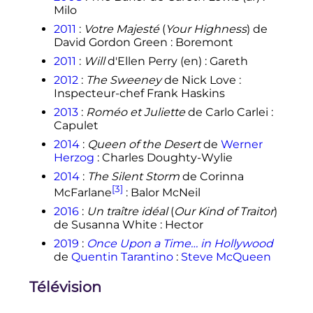
Milo
2011
:
Votre Majesté
(
Your Highness
) de
David Gordon Green
: Boremont
2011
:
Will
d'Ellen Perry
(en)
: Gareth
2012
:
The Sweeney
de Nick Love
:
Inspecteur-chef Frank Haskins
2013
:
Roméo et Juliette
de Carlo Carlei
:
Capulet
2014
:
Queen of the Desert
de
Werner
Herzog
: Charles Doughty-Wylie
2014
:
The Silent Storm
de Corinna
[3]
McFarlane
: Balor McNeil
2016
:
Un traître idéal
(
Our Kind of Traitor
)
de Susanna White : Hector
2019
:
Once Upon a Time… in Hollywood
de
Quentin Tarantino
:
Steve McQueen
Télévision