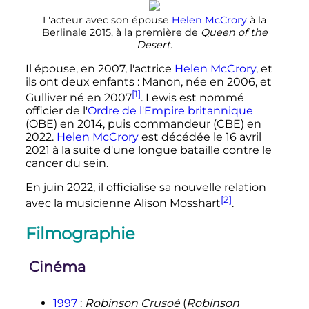
L'acteur avec son épouse
Helen McCrory
à la
Berlinale 2015, à la première de
Queen of the
Desert
.
Il épouse, en 2007, l'actrice
Helen McCrory
, et
ils ont deux enfants
: Manon, née en 2006, et
[1]
Gulliver né en 2007
. Lewis est nommé
officier de l'
Ordre de l'Empire britannique
(OBE) en 2014, puis commandeur (CBE) en
2022.
Helen McCrory
est décédée le
16 avril
2021
à la suite d'une longue bataille contre le
cancer du sein.
En juin 2022, il officialise sa nouvelle relation
[2]
avec la musicienne Alison Mosshart
.
Filmographie
Cinéma
1997
:
Robinson Crusoé
(
Robinson