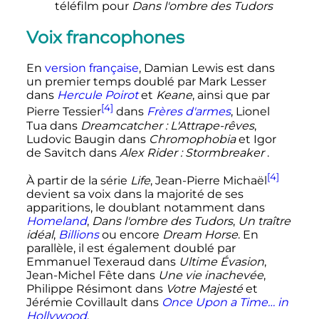
téléfilm pour
Dans l'ombre des Tudors
Voix francophones
En
version française
, Damian Lewis est dans
un premier temps doublé par Mark Lesser
dans
Hercule Poirot
et
Keane
, ainsi que par
[4]
Pierre Tessier
dans
Frères d'armes
, Lionel
Tua dans
Dreamcatcher
: L'Attrape-rêves
,
Ludovic Baugin dans
Chromophobia
et Igor
de Savitch dans
Alex Rider
: Stormbreaker
.
[4]
À partir de la série
Life
, Jean-Pierre Michaël
devient sa voix dans la majorité de ses
apparitions, le doublant notamment dans
Homeland
,
Dans l'ombre des Tudors
,
Un traître
idéal
,
Billions
ou encore
Dream Horse
. En
parallèle, il est également doublé par
Emmanuel Texeraud dans
Ultime Évasion
,
Jean-Michel Fête dans
Une vie inachevée
,
Philippe Résimont dans
Votre Majesté
et
Jérémie Covillault dans
Once Upon a Time… in
Hollywood
.