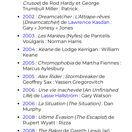
Crusoe
) de Rod Hardy et George
Trumbull Miller
: Patrick
2002
:
Dreamcatcher
: L'Attrape-rêves
(
Dreamcatcher
) de
Lawrence Kasdan
:
Gary «
Jonesy
» Jones
2003
:
Les Mariées
(Nyfes) de Pantelís
Voúlgaris
: Norman Harris
2004
:
Keane
de Lodge Kerrigan
: William
Keane
2005
:
Chromophobia
de Martha Fiennes
:
Marcus Aylesbury
2005
:
Alex Rider
: Stormbreaker
de
Geoffrey Sax
: Yassen Gregorovitch
2006
:
Une vie inachevée
(
An Unfinished
Life
) de
Lasse Hallström
: Gary Watson
2006
:
La Situation
(
The Situation)
: Dan
Murphy
2008
:
Ultime Évasion
(
The Escapist
) de
Rupert Wyatt
: Rizza
2008
:
The Baker
de Gareth Lewis
(ar)
: