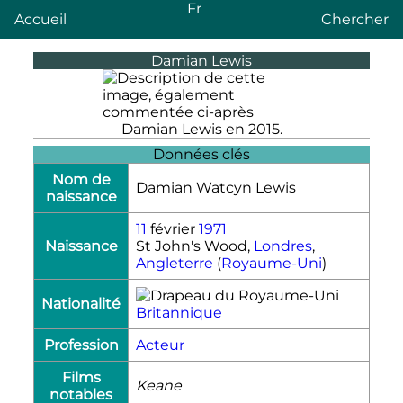
Fr
Accueil
Chercher
Damian Lewis
Damian Lewis en 2015.
Données clés
Nom de
Damian Watcyn Lewis
naissance
11
février
1971
Naissance
St John's Wood,
Londres
,
Angleterre
(
Royaume-Uni
)
Nationalité
Britannique
Profession
Acteur
Films
Keane
notables