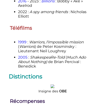
2016
- 2023
:
Billions
: Bobby «
Axe
»
Axelrod
2022
:
A spy among friends
: Nicholas
Elliott
Téléfilms
1999
:
Warriors, l'impossible mission
(
Warriors
) de Peter Kosminsky
:
Lieutenant Neil Loughrey
2005
:
ShakespeaRe-Told
(
Much Ado
About Nothing)
de Brian Percival :
Benedick
Distinctions
Insigne des
OBE
Récompenses