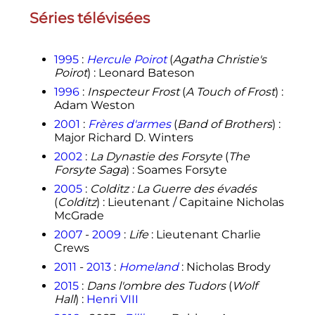
Séries télévisées
1995
:
Hercule Poirot
(
Agatha Christie's
Poirot
)
: Leonard Bateson
1996
:
Inspecteur Frost
(
A Touch of Frost
)
:
Adam Weston
2001
:
Frères d'armes
(
Band of Brothers
)
:
Major Richard D. Winters
2002
:
La Dynastie des Forsyte
(
The
Forsyte Saga
)
: Soames Forsyte
2005
:
Colditz
: La Guerre des évadés
(
Colditz
)
: Lieutenant / Capitaine Nicholas
McGrade
2007
-
2009
:
Life
: Lieutenant Charlie
Crews
2011
-
2013
:
Homeland
: Nicholas Brody
2015
:
Dans l'ombre des Tudors
(
Wolf
Hall
)
:
Henri VIII